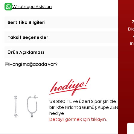
Whatsapp Asistan
Z
Sertifika Bilgileri
+
Di
Taksit Seçenekleri
+
i
Ürün Açıklaması
+
Hangi mağazada var?
59.990 TL ve üzeri Siparişinizle
birlikte Pırlanta Gümüş Küpe ZEN'den
hediye
Detaylı görmek için tıklayın.