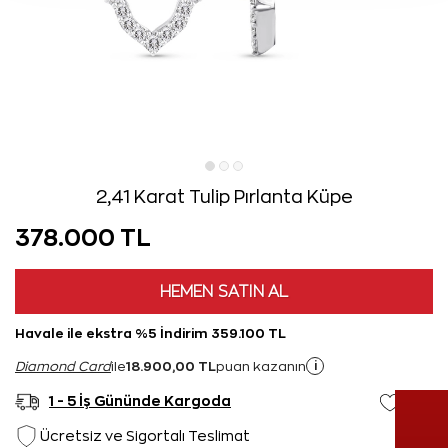
2,41 Karat Tulip Pırlanta Küpe
378.000 TL
HEMEN SATIN AL
Havale ile ekstra %5 İndirim 359.100 TL
18.900,00 TL
i
Diamond Card
ile
puan kazanın
1 - 5 İş Gününde Kargoda
Ücretsiz ve Sigortalı Teslimat