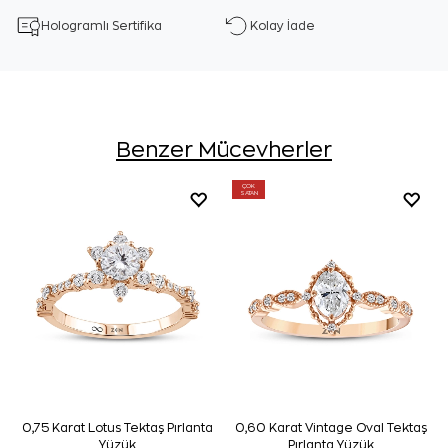
Hologramlı Sertifika
Kolay İade
Benzer Mücevherler
ÇOK
SATAN
0,75 Karat Lotus Tektaş Pırlanta
0,60 Karat Vintage Oval Tektaş
Yüzük
Pırlanta Yüzük