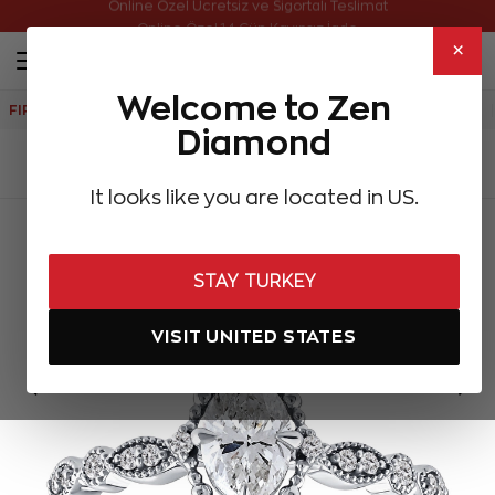
Online Özel Ücretsiz ve Sigortalı Teslimat
Online Özel 14 Gün Kayıpsız İade
×
Welcome to Zen
FIRSATLAR
Aynı Gün Kargo
Çok Satanlar
Hediye Önerileri
Diamond
ANASAYFA
Pırlanta Yüzükler
Tektaş Pırlanta Yüzükler
0,60 Karat Vint
It looks like you are located in US.
STAY TURKEY
VISIT UNITED STATES