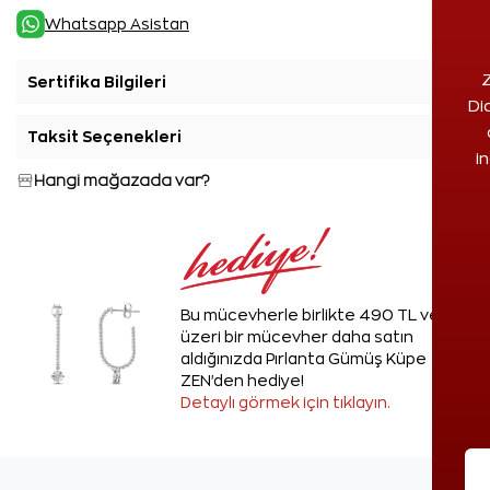
Whatsapp Asistan
Z
Sertifika Bilgileri
+
Di
Taksit Seçenekleri
+
i
Hangi mağazada var?
Bu mücevherle birlikte 490 TL ve
üzeri bir mücevher daha satın
aldığınızda Pırlanta Gümüş Küpe
ZEN'den hediye!
Detaylı görmek için tıklayın.