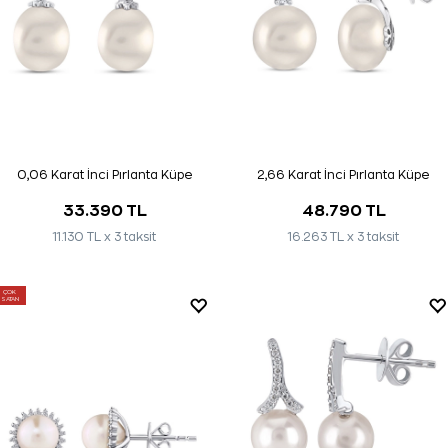
0,06 Karat İnci Pırlanta Küpe
2,66 Karat İnci Pırlanta Küpe
33.390 TL
48.790 TL
11.130 TL x 3 taksit
16.263 TL x 3 taksit
ÇOK
SATAN