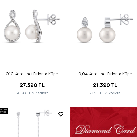
0,10 Karat İnci Pırlanta Küpe
0,04 Karat İnci Pırlanta Küpe
27.390 TL
21.390 TL
9.130 TL x 3 taksit
7.130 TL x 3 taksit
AYNI GÜN
KARGO