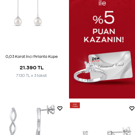
0,03 Karat İnci Pırlanta Küpe
21.390 TL
7.130 TL x 3 taksit
ÇOK
SATAN