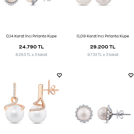
0,14 Karat İnci Pırlanta Küpe
0,09 Karat İnci Pırlanta Küpe
24.790 TL
29.200 TL
8.263 TL x 3 taksit
9.733 TL x 3 taksit