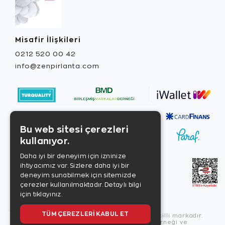
Misafir İlişkileri
0212 520 00 42
info@zenpirlanta.com
Bu web sitesi çerezleri
kullanıyor.
Daha iyi bir deneyim için izninize
ihtiyacımız var. Sizlere daha iyi bir
deneyim sunabilmek için sitemizde
çerezler kullanılmaktadır.
Detaylı bilgi
için tıklayınız.
TÜM ÇEREZLERI KABUL ET
Copyright © 2026, Zen Diamond tescilli markadır.
Zen Diamond Birleşmiş Markalar Derneği ve