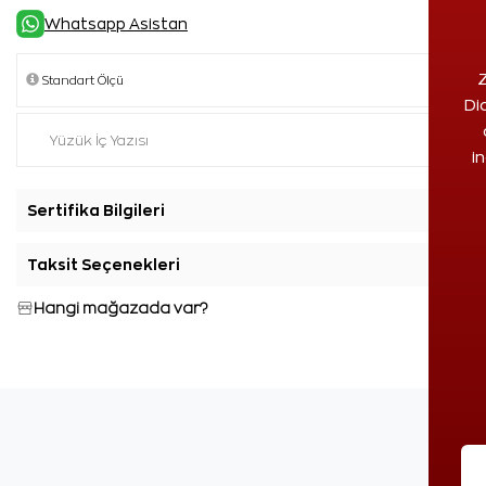
Whatsapp Asistan
Z
Di
i
Sertifika Bilgileri
+
Taksit Seçenekleri
+
Hangi mağazada var?