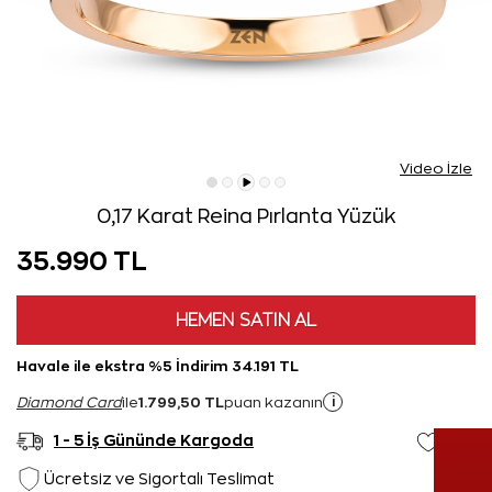
Video İzle
0,17 Karat Reina Pırlanta Yüzük
35.990 TL
HEMEN SATIN AL
Havale ile ekstra %5 İndirim 34.191 TL
1.799,50 TL
i
Diamond Card
ile
puan kazanın
1 - 5 İş Gününde Kargoda
Ücretsiz ve Sigortalı Teslimat