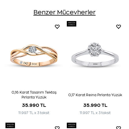
Benzer Mücevherler
AYNI GÜN
KARGO
0,16 Karat Tasarım Tektaş
0,17 Karat Reina Pırlanta Yüzük
Pırlanta Yüzük
35.990 TL
35.990 TL
11.997 TL x 3 taksit
11.997 TL x 3 taksit
AYNI GÜN
AYNI GÜN
KARGO
KARGO