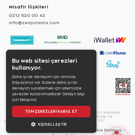
Misafir İlişkileri
0212 520 00 42
info@zenpirlanta.com
Bu web sitesi çerezleri
kullanıyor.
Daha iyi bir deneyim için izninize
ihtiyacımız var. Sizlere daha iyi bir
deneyim sunabilmek için sitemizde
çerezler kullanılmaktadır.
Detaylı bilgi
için tıklayınız.
TÜM ÇEREZLERI KABUL ET
Copyright © 2026, Zen Diamond tescilli markadır.
Zen Diamond Birleşmiş Markalar Derneği ve
Turquality Destek Programı üyesidir. US
KIŞISELLEŞTIR
Kullanım Şartları
Gizlilik İlkeleri
Güvenlik Politikası