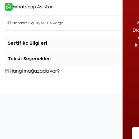
Whatsapp Asistan
Z
Di
Sertifika Bilgileri
+
i
Taksit Seçenekleri
+
Hangi mağazada var?