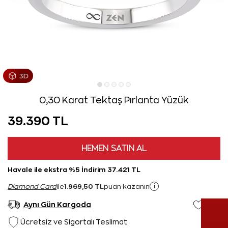
0,30 Karat Tektaş Pırlanta Yüzük
39.390 TL
HEMEN SATIN AL
Havale ile ekstra %5 İndirim 37.421 TL
1.969,50 TL
i
Diamond Card
ile
puan kazanın
Aynı Gün Kargoda
Ücretsiz ve Sigortalı Teslimat