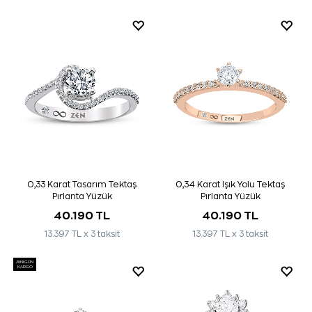
0,33 Karat Tasarım Tektaş
0,34 Karat Işık Yolu Tektaş
Pırlanta Yüzük
Pırlanta Yüzük
40.190 TL
40.190 TL
13.397 TL x 3 taksit
13.397 TL x 3 taksit
AYNI GÜN
KARGO