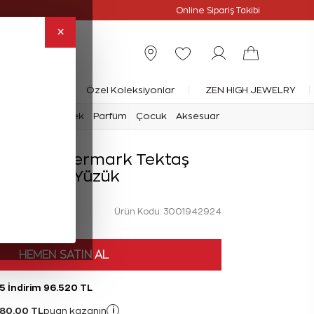
Online Özel
Online Sipariş Takibi
×
rlanta Yüzük
Özel Koleksiyonlar
ZEN HIGH JEWELRY
mark
Saat
Erkek
Parfüm
Çocuk
Aksesuar
rat Forevermark Tektaş
Pırlanta Yüzük
Ürün Kodu: 3001942924
HEMEN SATIN AL
5 İndirim 96.520 TL
080,00 TL
i
puan kazanın