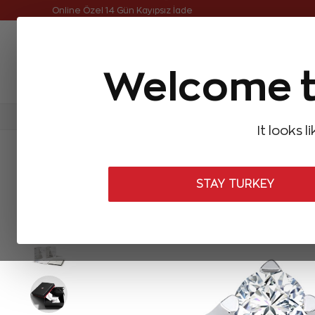
Online Özel Ücretsiz ve Sigortalı Teslimat
Welcome t
FIRSATLAR
Aynı Gün Kargo
Çok Satanlar
Baget Pırlantalar
Pırlanta Yüzükler
Pırlanta K
It looks l
ANASAYFA
Forevermark
Forevermark Yüzükler
0,40 Karat 
STAY TURKEY