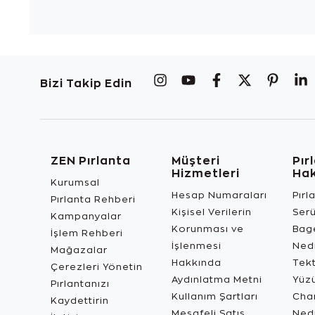
Bizi Takip Edin
ZEN Pırlanta
Müşteri
Pır
Hizmetleri
Ha
Kurumsal
Hesap Numaraları
Pırl
Pırlanta Rehberi
Kişisel Verilerin
Ser
Kampanyalar
Korunması ve
Bage
İşlem Rehberi
İşlenmesi
Ned
Mağazalar
Hakkında
Tekt
Çerezleri Yönetin
Aydınlatma Metni
Yüz
Pırlantanızı
Kullanım Şartları
Char
Kaydettirin
Mesafeli Satış
Ned