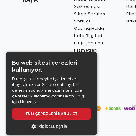
İletişim
Sözleşmesi
Renk
Sıkça Sorulan
Elma
Sorular
Hak
Cayma Hakkı
İade Bilgileri
Bilgi Toplumu
Hizmetleri
Bu web sitesi çerezleri
kullanıyor.
Daha iyi bir deneyim için izninize
ihtiyacımız var. Sizlere daha iyi bir
deneyim sunabilmek için sitemizde
çerezler kullanılmaktadır.
Detaylı bilgi
için tıklayınız.
TÜM ÇEREZLERI KABUL ET
KIŞISELLEŞTIR