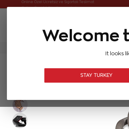
Online Özel Ücretsiz ve Sigortalı Teslimat
Online Özel 14 Gün Kayıpsız İade
Welcome t
FIRSATLAR
Aynı Gün Kargo
Çok Satanlar
Baget Pırlantalar
Pırlanta Yüzükler
Pırlanta K
It looks l
ANASAYFA
Zen Erkek Koleksiyonu
Erkek Bileklikleri
Pırlanta
STAY TURKEY