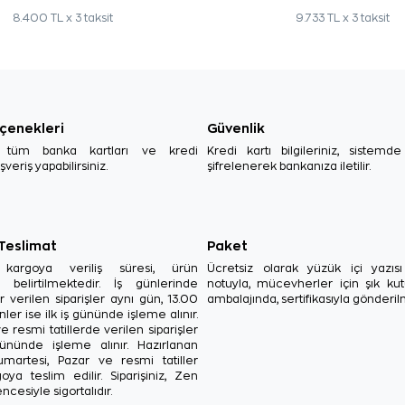
8.400 TL x 3 taksit
9.733 TL x 3 taksit
çenekleri
Güvenlik
, tüm banka kartları ve kredi
Kredi kartı bilgileriniz, sistemd
ışveriş yapabilirsiniz.
şifrelenerek bankanıza iletilir.
 Teslimat
Paket
in kargoya veriliş süresi, ürün
Ücretsiz olarak yüzük içi yazı
a belirtilmektedir. İş günlerinde
notuyla, mücevherler için şık ku
r verilen siparişler aynı gün, 13.00
ambalajında, sertifikasıyla gönderil
ler ise ilk iş gününde işleme alınır.
e resmi tatillerde verilen siparişler
ününde işleme alınır. Hazırlanan
Cumartesi, Pazar ve resmi tatiller
oya teslim edilir. Siparişiniz, Zen
ncesiyle sigortalıdır.