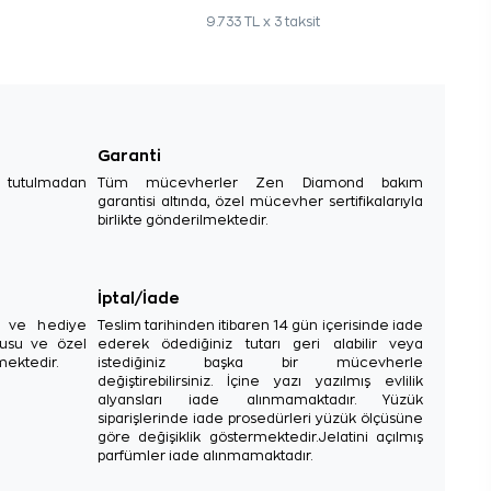
9.733 TL x 3 taksit
Garanti
e tutulmadan
Tüm mücevherler Zen Diamond bakım
garantisi altında, özel mücevher sertifikalarıyla
birlikte gönderilmektedir.
İptal/İade
sı ve hediye
Teslim tarihinden itibaren 14 gün içerisinde iade
tusu ve özel
ederek ödediğiniz tutarı geri alabilir veya
mektedir.
istediğiniz başka bir mücevherle
değiştirebilirsiniz. İçine yazı yazılmış evlilik
alyansları iade alınmamaktadır. Yüzük
siparişlerinde iade prosedürleri yüzük ölçüsüne
göre değişiklik göstermektedir.Jelatini açılmış
parfümler iade alınmamaktadır.