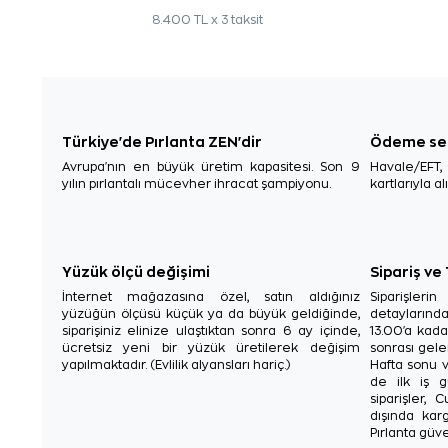
8.400 TL x 3 taksit
Türkiye'de Pırlanta ZEN'dir
Ödeme se
Avrupa'nın en büyük üretim kapasitesi. Son 9
Havale/EFT
yılın pırlantalı mücevher ihracat şampiyonu.
kartlarıyla al
Yüzük ölçü değişimi
Sipariş ve
İnternet mağazasına özel, satın aldığınız
Siparişler
yüzüğün ölçüsü küçük ya da büyük geldiğinde,
detaylarınd
siparişiniz elinize ulaştıktan sonra 6 ay içinde,
13.00'a kada
ücretsiz yeni bir yüzük üretilerek değişim
sonrası gelen
yapılmaktadır. (Evlilik alyansları hariç.)
Hafta sonu v
de ilk iş g
siparişler, 
dışında karg
Pırlanta güve