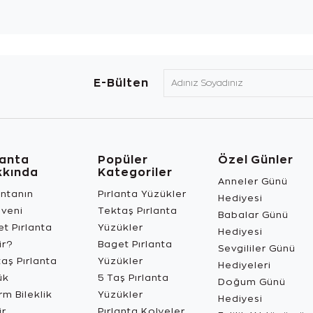
E-Bülten
lanta
Popüler
Özel Günler
kkında
Kategoriler
Anneler Günü
antanın
Pırlanta Yüzükler
Hediyesi
üveni
Tektaş Pırlanta
Babalar Günü
t Pırlanta
Yüzükler
Hediyesi
ir?
Baget Pırlanta
Sevgililer Günü
aş Pırlanta
Yüzükler
Hediyeleri
ük
5 Taş Pırlanta
Doğum Günü
m Bileklik
Yüzükler
Hediyesi
ir
Pırlanta Kolyeler