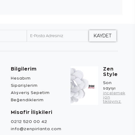
Bilgilerim
Zen
Style
Hesabım
Son
Siparişlerim
sayıyı
Alışveriş Sepetim
incelemek
için
Beğendiklerim
tıklayınız.
Misafir İlişkileri
0212 520 00 42
info@zenpirlanta.com