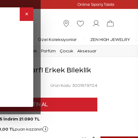
Online Özel
Online Sipariş Takibi
×
rlanta Yüzük
Özel Koleksiyonlar
ZEN HIGH JEWELRY
mark
Saat
Erkek
Parfüm
Çocuk
Aksesuar
ümüş Ç Harfi Erkek Bileklik
Ürün Kodu: 3001679704
HEMEN SATIN AL
5 İndirim 21.090 TL
10,00 TL
i
puan kazanın