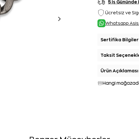
5 İş Gününde
Ücretsiz ve Sig
Whatsapp Asis
Sertifika Bilgiler
Taksit Seçenekl
Ürün Açıklaması
Hangi mağazada