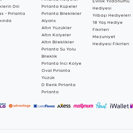
Evlilik Yıldönümü
lerin Dili
Pırlanta Küpeler
Hediyesi
s - Pırlanta
Pırlanta Bileklikler
Yılbaşı Hediyeleri
kında
Alyans
18 Yaş Hediye
Altın Yüzükler
Fikirleri
Altın Kolyeler
Mezuniyet
Altın Bileklikler
Hediyesi Fikirleri
Pırlanta Su Yolu
Bileklik
Pırlanta İnci Kolye
Oval Pırlanta
Yüzük
D Renk Pırlanta
Pırlanta