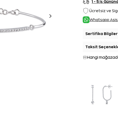
1 - 5 İş Günü
Ücretsiz ve Sig
Whatsapp Asis
Sertifika Bilgiler
Taksit Seçenekl
Hangi mağazada