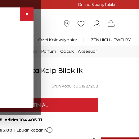
Online Özel
Online Sipariş Takibi
×
rlanta Yüzük
Özel Koleksiyonlar
ZEN HIGH JEWELRY
mark
Saat
Erkek
Parfüm
Çocuk
Aksesuar
rat Pırlanta Kalp Bileklik
Ürün Kodu: 3001987268
HEMEN SATIN AL
5 İndirim 104.405 TL
95,00 TL
i
puan kazanın