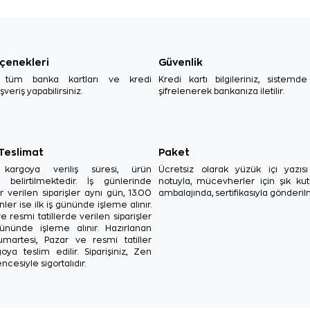
çenekleri
Güvenlik
, tüm banka kartları ve kredi
Kredi kartı bilgileriniz, sistemd
ışveriş yapabilirsiniz.
şifrelenerek bankanıza iletilir.
 Teslimat
Paket
in kargoya veriliş süresi, ürün
Ücretsiz olarak yüzük içi yazı
a belirtilmektedir. İş günlerinde
notuyla, mücevherler için şık ku
r verilen siparişler aynı gün, 13.00
ambalajında, sertifikasıyla gönderil
ler ise ilk iş gününde işleme alınır.
e resmi tatillerde verilen siparişler
ününde işleme alınır. Hazırlanan
Cumartesi, Pazar ve resmi tatiller
oya teslim edilir. Siparişiniz, Zen
ncesiyle sigortalıdır.