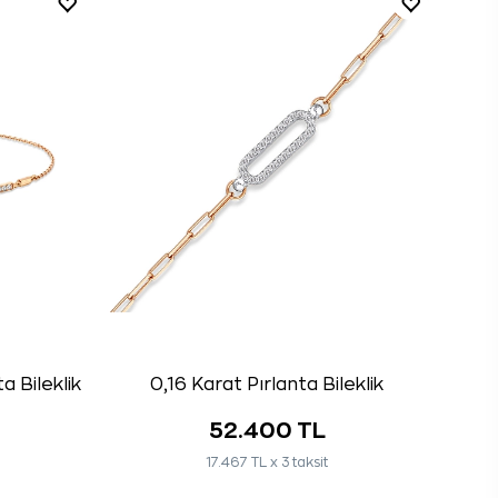
a Bileklik
0,16 Karat Pırlanta Bileklik
52.400 TL
17.467 TL x 3 taksit