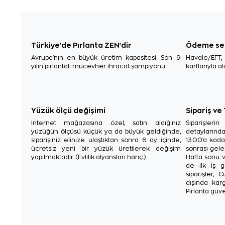
Türkiye'de Pırlanta ZEN'dir
Ödeme se
Avrupa'nın en büyük üretim kapasitesi. Son 9
Havale/EFT
yılın pırlantalı mücevher ihracat şampiyonu.
kartlarıyla al
Yüzük ölçü değişimi
Sipariş ve
İnternet mağazasına özel, satın aldığınız
Siparişler
yüzüğün ölçüsü küçük ya da büyük geldiğinde,
detaylarınd
siparişiniz elinize ulaştıktan sonra 6 ay içinde,
13.00'a kada
ücretsiz yeni bir yüzük üretilerek değişim
sonrası gelen
yapılmaktadır. (Evlilik alyansları hariç.)
Hafta sonu v
de ilk iş g
siparişler, 
dışında karg
Pırlanta güve