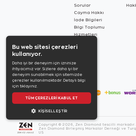
Sorular
Hak
Cayma Hakkı
İade Bilgileri
Bilgi Toplumu
Hizmetleri
Bu web sitesi çerezleri
kullanıyor.
Daha iyi bir deneyim için izninize
ihtiyacımız var. Sizlere daha iyi bir
deneyim sunabilmek için sitemizde
çerezler kullanılmaktadır.
Detaylı bilgi
için tıklayınız.
TÜM ÇEREZLERI KABUL ET
KIŞISELLEŞTIR
Copyright © 2026, Zen Diamond tescilli markadır.
Zen Diamond Birleşmiş Markalar Derneği ve Turqu
US