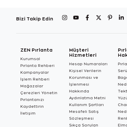
Bizi Takip Edin
ZEN Pırlanta
Müşteri
Pır
Hizmetleri
Ha
Kurumsal
Hesap Numaraları
Pırl
Pırlanta Rehberi
Kişisel Verilerin
Ser
Kampanyalar
Korunması ve
Bage
İşlem Rehberi
İşlenmesi
Ned
Mağazalar
Hakkında
Tekt
Çerezleri Yönetin
Aydınlatma Metni
Yüz
Pırlantanızı
Kullanım Şartları
Char
Kaydettirin
Mesafeli Satış
Ned
İletişim
Sözleşmesi
Renk
Sıkça Sorulan
Elma