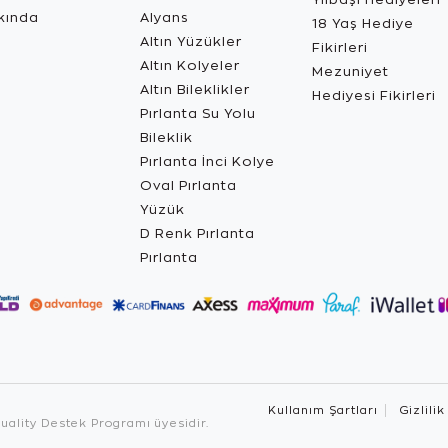
kında
Alyans
18 Yaş Hediye
Altın Yüzükler
Fikirleri
Altın Kolyeler
Mezuniyet
Altın Bileklikler
Hediyesi Fikirleri
Pırlanta Su Yolu
Bileklik
Pırlanta İnci Kolye
Oval Pırlanta
Yüzük
D Renk Pırlanta
Pırlanta
Kullanım Şartları
Gizlilik
ality Destek Programı üyesidir.