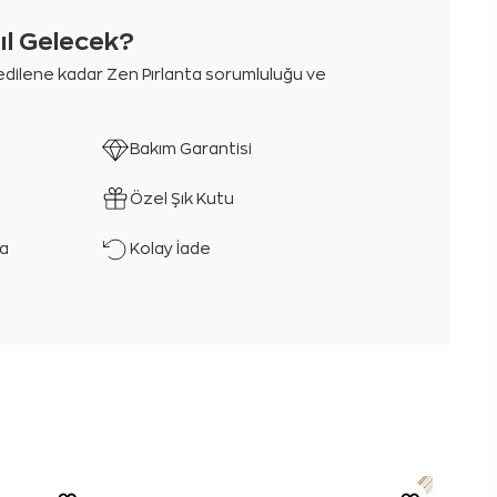
sıl Gelecek?
m edilene kadar Zen Pırlanta sorumluluğu ve
Bakım Garantisi
Özel Şık Kutu
ka
Kolay İade