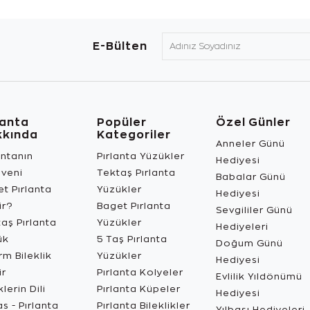
E-Bülten
lanta
Popüler
Özel Günler
kkında
Kategoriler
Anneler Günü
antanın
Pırlanta Yüzükler
Hediyesi
üveni
Tektaş Pırlanta
Babalar Günü
t Pırlanta
Yüzükler
Hediyesi
ir?
Baget Pırlanta
Sevgililer Günü
aş Pırlanta
Yüzükler
Hediyeleri
ük
5 Taş Pırlanta
Doğum Günü
m Bileklik
Yüzükler
Hediyesi
ir
Pırlanta Kolyeler
Evlilik Yıldönümü
lerin Dili
Pırlanta Küpeler
Hediyesi
s - Pırlanta
Pırlanta Bileklikler
Yılbaşı Hediyeleri