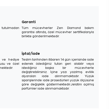
Garanti
e tutulmadan
Tüm mücevherler Zen Diamond bakım
garantisi altında, özel mücevher sertifikalarıyla
birlikte gönderilmektedir.
İptal/İade
sı ve hediye
Teslim tarihinden itibaren 14 gün içerisinde iade
tusu ve özel
ederek ödediğiniz tutarı geri alabilir veya
mektedir.
istediğiniz başka bir mücevherle
değiştirebilirsiniz. İçine yazı yazılmış evlilik
alyansları iade alınmamaktadır. Yüzük
siparişlerinde iade prosedürleri yüzük ölçüsüne
göre değişiklik göstermektedir.Jelatini açılmış
parfümler iade alınmamaktadır.