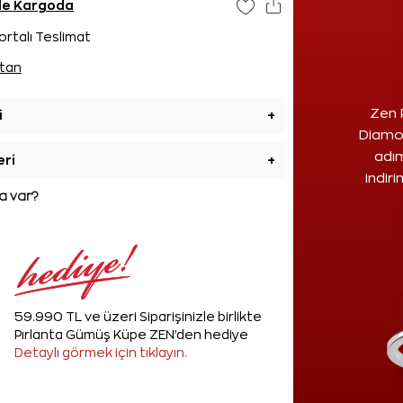
nde Kargoda
ortalı Teslimat
tan
Zen 
i
+
Diamon
adım
eri
+
indir
 var?
59.990 TL ve üzeri Siparişinizle birlikte
Pırlanta Gümüş Küpe ZEN'den hediye
Detaylı görmek için tıklayın.