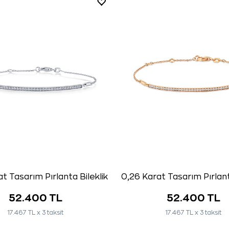
t Tasarım Pırlanta Bileklik
0,26 Karat Tasarım Pırlant
52.400 TL
52.400 TL
17.467 TL x 3 taksit
17.467 TL x 3 taksit