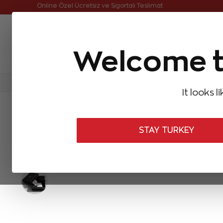
Online Özel Ücretsiz ve Sigortalı Teslimat
Welcome t
FIRSATLAR
Aynı Gün Kargo
Çok Satanlar
Baget Pırlantalar
Pırlanta Yüzükler
Pırlanta K
It looks l
ANASAYFA
Pırlanta Bileklikler
Tasarım Pırlanta Bileklikler
0,65
STAY TURKEY