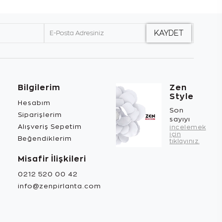
Bilgilerim
Zen
Style
Hesabım
Son
Siparişlerim
sayıyı
Alışveriş Sepetim
incelemek
için
Beğendiklerim
tıklayınız.
Misafir İlişkileri
0212 520 00 42
info@zenpirlanta.com