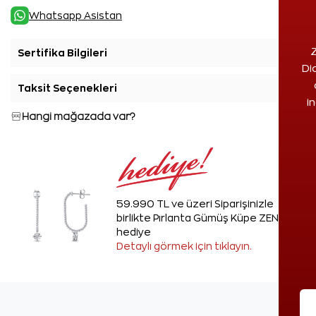
Whatsapp Asistan
Z
Sertifika Bilgileri
+
Di
Taksit Seçenekleri
+
i
Hangi mağazada var?
59.990 TL ve üzeri Siparişinizle
birlikte Pırlanta Gümüş Küpe ZEN'den
hediye
Detaylı görmek için tıklayın.