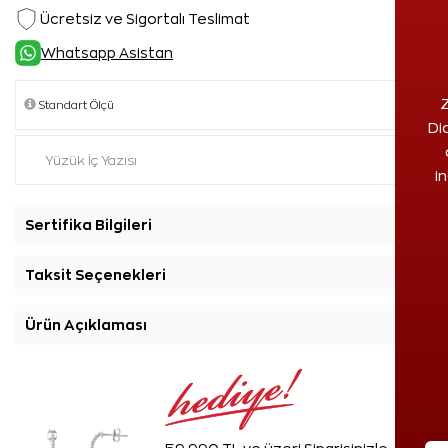
Ücretsiz ve Sigortalı Teslimat
Whatsapp Asistan
Z
Di
i
Sertifika Bilgileri
+
Taksit Seçenekleri
+
Ürün Açıklaması
+