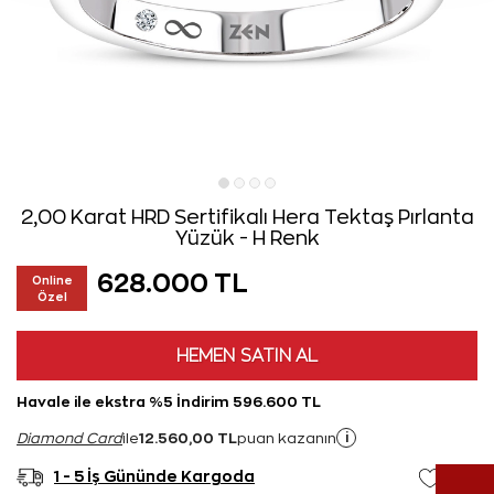
2,00 Karat HRD Sertifikalı Hera Tektaş Pırlanta
Yüzük - H Renk
628.000 TL
Online
Özel
HEMEN SATIN AL
Havale ile ekstra %5 İndirim 596.600 TL
12.560,00 TL
i
Diamond Card
ile
puan kazanın
1 - 5 İş Gününde Kargoda