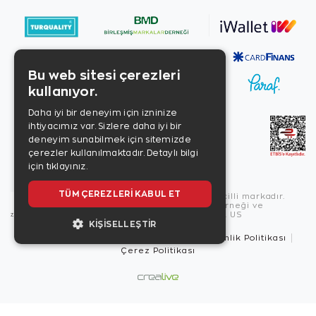
Bu web sitesi çerezleri
kullanıyor.
Daha iyi bir deneyim için izninize
ihtiyacımız var. Sizlere daha iyi bir
deneyim sunabilmek için sitemizde
çerezler kullanılmaktadır.
Detaylı bilgi
için tıklayınız.
TÜM ÇEREZLERI KABUL ET
Copyright © 2026, Zen Diamond tescilli markadır.
Zen Diamond Birleşmiş Markalar Derneği ve
Turquality Destek Programı üyesidir. US
KIŞISELLEŞTIR
Kullanım Şartları
Gizlilik İlkeleri
Güvenlik Politikası
Çerez Politikası