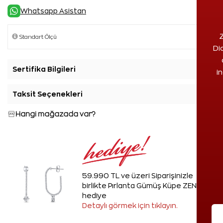
Whatsapp Asistan
Z
Di
Sertifika Bilgileri
+
i
Taksit Seçenekleri
+
Hangi mağazada var?
59.990 TL ve üzeri Siparişinizle
birlikte Pırlanta Gümüş Küpe ZEN'den
hediye
Detaylı görmek için tıklayın.