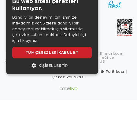
Bu web sitesi çerezleri
kullanıyor.
Daha iyi bir deneyim için izninize
ihtiyacımız var. Sizlere daha iyi bir
deneyim sunabilmek için sitemizde
çerezler kullanılmaktadır.
Detaylı bilgi
için tıklayınız.
TÜM ÇEREZLERI KABUL ET
Copyright © 2026, Zen Diamond tescilli markadır.
Zen Diamond Birleşmiş Markalar Derneği ve
Turquality Destek Programı üyesidir. US
KIŞISELLEŞTIR
Kullanım Şartları
Gizlilik İlkeleri
Güvenlik Politikası
Çerez Politikası