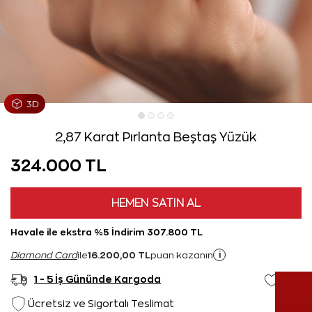
2,87 Karat Pırlanta Beştaş Yüzük
324.000 TL
HEMEN SATIN AL
Havale ile ekstra %5 İndirim 307.800 TL
16.200,00 TL
i
Diamond Card
ile
puan kazanın
1 - 5 İş Gününde Kargoda
Ücretsiz ve Sigortalı Teslimat