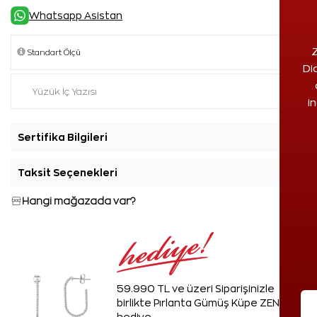
Whatsapp Asistan
Z
Di
i
Sertifika Bilgileri
+
Taksit Seçenekleri
+
Hangi mağazada var?
59.990 TL ve üzeri Siparişinizle
birlikte Pırlanta Gümüş Küpe ZEN'den