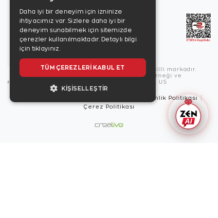
Daha iyi bir deneyim için izninize
ihtiyacımız var. Sizlere daha iyi bir
deneyim sunabilmek için sitemizde
çerezler kullanılmaktadır.
Detaylı bilgi
için tıklayınız.
TÜM ÇEREZLERI KABUL ET
Copyright © 2026, Zen Diamond tescilli markadır.
Zen Diamond Birleşmiş Markalar Derneği ve
Turquality Destek Programı üyesidir. US
KIŞISELLEŞTIR
Kullanım Şartları
Gizlilik İlkeleri
Güvenlik Politikası
Çerez Politikası