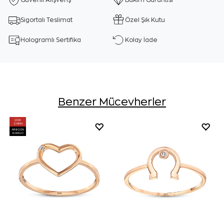
Güvenli Alışveriş
Bakım Garantisi
Sigortalı Teslimat
Özel Şık Kutu
Hologramlı Sertifika
Kolay İade
Benzer Mücevherler
ÇOK
SATAN
AYNI GÜN
KARGO