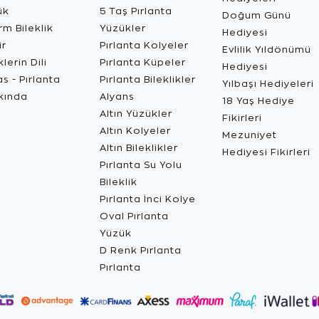
ük
5 Taş Pırlanta
Doğum Günü
m Bileklik
Yüzükler
Hediyesi
ir
Pırlanta Kolyeler
Evlilik Yıldönümü
lerin Dili
Pırlanta Küpeler
Hediyesi
s - Pırlanta
Pırlanta Bileklikler
Yılbaşı Hediyeleri
kında
Alyans
18 Yaş Hediye
Altın Yüzükler
Fikirleri
Altın Kolyeler
Mezuniyet
Altın Bileklikler
Hediyesi Fikirleri
Pırlanta Su Yolu
Bileklik
Pırlanta İnci Kolye
Oval Pırlanta
Yüzük
D Renk Pırlanta
Pırlanta