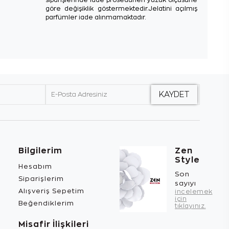
göre değişiklik göstermektedir.Jelatini açılmış
parfümler iade alınmamaktadır.
Bilgilerim
Zen
Style
Hesabım
Son
Siparişlerim
sayıyı
Alışveriş Sepetim
incelemek
için
Beğendiklerim
tıklayınız.
Misafir İlişkileri