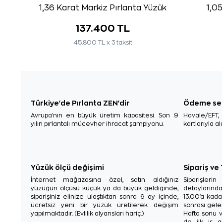
1,36 Karat Markiz Pırlanta Yüzük
1,0
137.400 TL
45.800 TL x 3 taksit
Türkiye'de Pırlanta ZEN'dir
Ödeme se
Avrupa'nın en büyük üretim kapasitesi. Son 9
Havale/EFT
yılın pırlantalı mücevher ihracat şampiyonu.
kartlarıyla al
Yüzük ölçü değişimi
Sipariş ve
İnternet mağazasına özel, satın aldığınız
Siparişler
yüzüğün ölçüsü küçük ya da büyük geldiğinde,
detaylarınd
siparişiniz elinize ulaştıktan sonra 6 ay içinde,
13.00'a kada
ücretsiz yeni bir yüzük üretilerek değişim
sonrası gelen
yapılmaktadır. (Evlilik alyansları hariç.)
Hafta sonu v
de ilk iş g