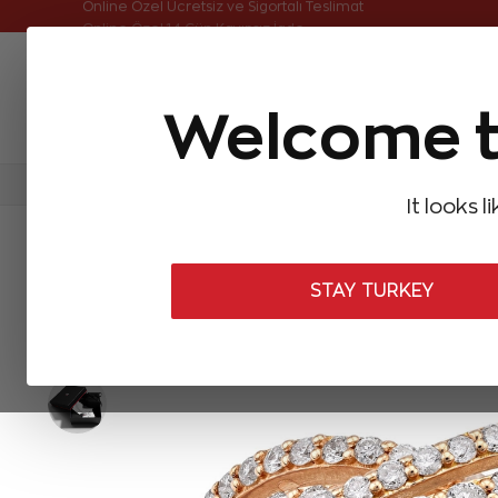
Online Özel Ücretsiz ve Sigortalı Teslimat
Welcome t
FIRSATLAR
Aynı Gün Kargo
Çok Satanlar
Baget Pırlantalar
Pırlanta Yüzükler
Pırlanta K
It looks l
ANASAYFA
Pırlanta Yüzükler
Tasarım Pırlanta Yüzükler
1,00 K
STAY TURKEY