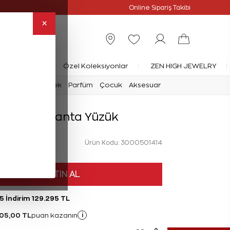
Online Özel
Online Sipariş Takibi
×
rlanta Yüzük
Özel Koleksiyonlar
ZEN HIGH JEWELRY
mark
Saat
Erkek
Parfüm
Çocuk
Aksesuar
 Karat Pırlanta Yüzük
Ürün Kodu: 3000501414
HEMEN SATIN AL
5 İndirim 129.295 TL
05,00 TL
i
puan kazanın