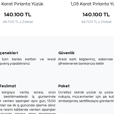
5 Karat Pırlanta Yüzük
1,05 Karat Pırlanta Y
140.100 TL
140.100 TL
46.700 TL x 3 taksit
46.700 TL x 3 taksit
çenekleri
Güvenlik
, tüm banka kartları ve kredi
Kredi kartı bilgileriniz, sistemd
ışveriş yapabilirsiniz.
şifrelenerek bankanıza iletilir.
 Teslimat
Paket
in kargoya veriliş süresi, ürün
Ücretsiz olarak yüzük içi yazı
a belirtilmektedir. İş günlerinde
notuyla, mücevherler için şık ku
r verilen siparişler aynı gün, 13.00
ambalajında, sertifikasıyla gönderil
ler ise ilk iş gününde işleme alınır.
e resmi tatillerde verilen siparişler
ününde işleme alınır. Hazırlanan