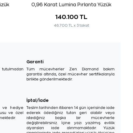
üzük
0,96 Karat Lumina Pırlanta Yüzük
140.100 TL
46.700 TL x 3 taksit
Garanti
e tutulmadan
Tüm mücevherler Zen Diamond bakım
garantisi altında, özel mücevher sertifikalarıyla
birlikte gönderilmektedir.
İptal/İade
sı ve hediye
Teslim tarihinden itibaren 14 gün içerisinde iade
tusu ve özel
ederek ödediğiniz tutarı geri alabilir veya
mektedir.
istediğiniz başka bir mücevherle
değiştirebilirsiniz. İçine yazı yazılmış evlilik
alyansları iade alınmamaktadır. Yüzük
siparişlerinde iade prosedürleri yüzük ölçüsüne