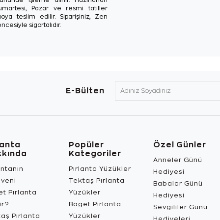
Cumartesi, Pazar ve resmi tatiller
oya teslim edilir. Siparişiniz, Zen
ncesiyle sigortalıdır.
E-Bülten
lanta
Popüler
Özel Günler
kkında
Kategoriler
Anneler Günü
antanın
Pırlanta Yüzükler
Hediyesi
üveni
Tektaş Pırlanta
Babalar Günü
t Pırlanta
Yüzükler
Hediyesi
ir?
Baget Pırlanta
Sevgililer Günü
aş Pırlanta
Yüzükler
Hediyeleri