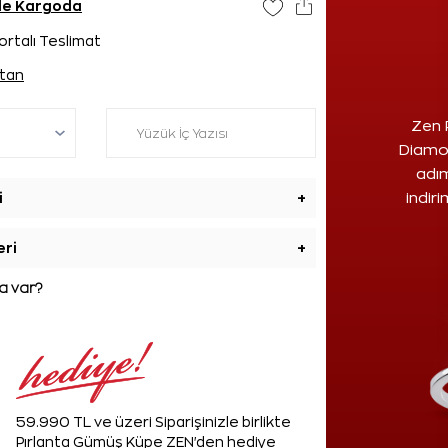
nde Kargoda
ortalı Teslimat
tan
Zen 
Diamon
adım
i
+
indir
eri
+
 var?
59.990 TL ve üzeri Siparişinizle birlikte
Pırlanta Gümüş Küpe ZEN'den hediye