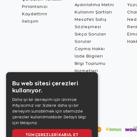
Aydınlatma Metni
Yüz
Pırlantanızı
Kullanım Şartları
Char
Kaydettirin
Mesafeli Satış
Ned
İletişim
Sözleşmesi
Renk
Sıkça Sorulan
Elma
Sorular
Hak
Cayma Hakkı
İade Bilgileri
Bilgi Toplumu
Hizmetleri
Bu web sitesi çerezleri
kullanıyor.
Daha iyi bir deneyim için izninize
ihtiyacımız var. Sizlere daha iyi bir
deneyim sunabilmek için sitemizde
çerezler kullanılmaktadır.
Detaylı bilgi
için tıklayınız.
TÜM ÇEREZLERI KABUL ET