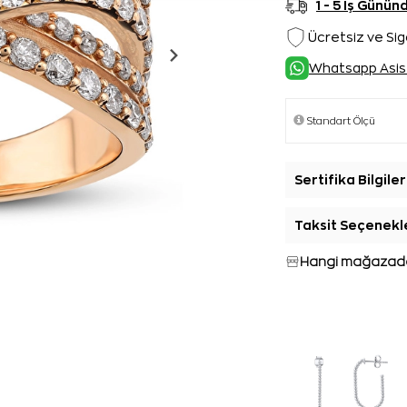
1 - 5 İş Günü
Ücretsiz ve Sig
Whatsapp Asis
Sertifika Bilgiler
Taksit Seçenekl
Hangi mağazada