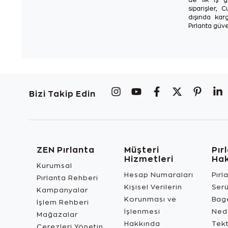
siparişler, 
dışında karg
Pırlanta güve
Bizi Takip Edin
ZEN Pırlanta
Müşteri
Pır
Hizmetleri
Ha
Kurumsal
Hesap Numaraları
Pırl
Pırlanta Rehberi
Kişisel Verilerin
Ser
Kampanyalar
Korunması ve
Bage
İşlem Rehberi
İşlenmesi
Ned
Mağazalar
Hakkında
Tekt
Çerezleri Yönetin