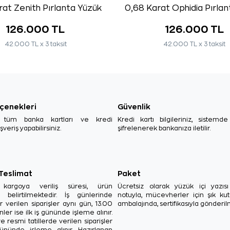
rat Zenith Pırlanta Yüzük
0,68 Karat Ophidia Pırla
126.000 TL
126.000 TL
42.000 TL x 3 taksit
42.000 TL x 3 taksit
çenekleri
Güvenlik
, tüm banka kartları ve kredi
Kredi kartı bilgileriniz, sistemd
ışveriş yapabilirsiniz.
şifrelenerek bankanıza iletilir.
 Teslimat
Paket
in kargoya veriliş süresi, ürün
Ücretsiz olarak yüzük içi yazı
a belirtilmektedir. İş günlerinde
notuyla, mücevherler için şık ku
r verilen siparişler aynı gün, 13.00
ambalajında, sertifikasıyla gönderil
ler ise ilk iş gününde işleme alınır.
e resmi tatillerde verilen siparişler
ününde işleme alınır. Hazırlanan