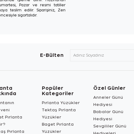
Cumartesi, Pazar ve resmi tatiller
oya teslim edilir. Siparişiniz, Zen
ncesiyle sigortalıdır.
E-Bülten
lanta
Popüler
Özel Günler
kkında
Kategoriler
Anneler Günü
antanın
Pırlanta Yüzükler
Hediyesi
üveni
Tektaş Pırlanta
Babalar Günü
t Pırlanta
Yüzükler
Hediyesi
ir?
Baget Pırlanta
Sevgililer Günü
aş Pırlanta
Yüzükler
Hediyeleri