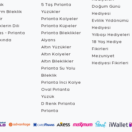
ük
5 Taş Pırlanta
Doğum Günü
m Bileklik
Yüzükler
Hediyesi
ir
Pırlanta Kolyeler
Evlilik Yıldönümü
lerin Dili
Pırlanta Küpeler
Hediyesi
s - Pırlanta
Pırlanta Bileklikler
Yılbaşı Hediyeleri
kında
Alyans
18 Yaş Hediye
Altın Yüzükler
Fikirleri
Altın Kolyeler
Mezuniyet
Altın Bileklikler
Hediyesi Fikirleri
Pırlanta Su Yolu
Bileklik
Pırlanta İnci Kolye
Oval Pırlanta
Yüzük
D Renk Pırlanta
Pırlanta