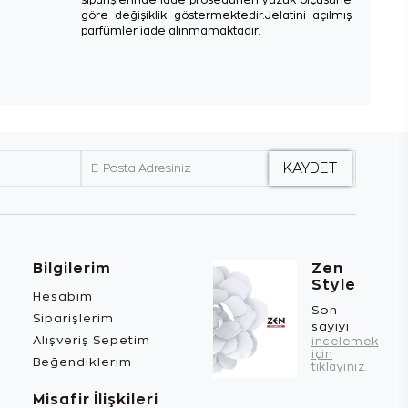
göre değişiklik göstermektedir.Jelatini açılmış
parfümler iade alınmamaktadır.
Bilgilerim
Zen
Style
Hesabım
Son
Siparişlerim
sayıyı
Alışveriş Sepetim
incelemek
için
Beğendiklerim
tıklayınız.
Misafir İlişkileri