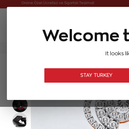
Online Özel Ücretsiz ve Sigortalı Teslimat
Welcome t
FIRSATLAR
Aynı Gün Kargo
Çok Satanlar
Baget Pırlantalar
Pırlanta Yüzükler
Pırlanta K
It looks l
ANASAYFA
Pırlanta Yüzükler
Tasarım Pırlanta Yüzükler
0,53 K
STAY TURKEY