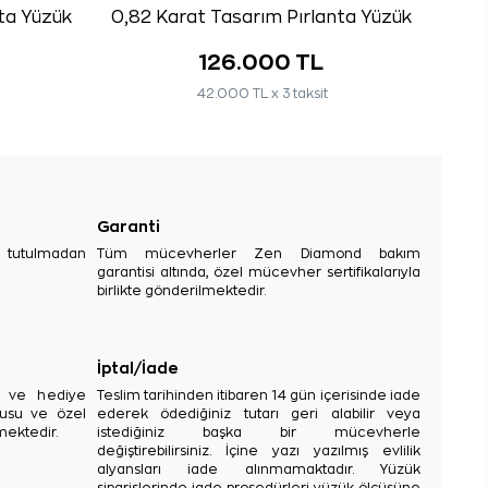
nta Yüzük
0,82 Karat Tasarım Pırlanta Yüzük
126.000 TL
42.000 TL x 3 taksit
Garanti
e tutulmadan
Tüm mücevherler Zen Diamond bakım
garantisi altında, özel mücevher sertifikalarıyla
birlikte gönderilmektedir.
İptal/İade
sı ve hediye
Teslim tarihinden itibaren 14 gün içerisinde iade
tusu ve özel
ederek ödediğiniz tutarı geri alabilir veya
mektedir.
istediğiniz başka bir mücevherle
değiştirebilirsiniz. İçine yazı yazılmış evlilik
alyansları iade alınmamaktadır. Yüzük
siparişlerinde iade prosedürleri yüzük ölçüsüne