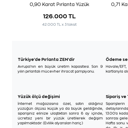
0,90 Karat Pırlanta Yüzük
0,71 Ka
126.000 TL
42.000 TL x 3 taksit
Türkiye'de Pırlanta ZEN'dir
Ödeme se
Avrupa'nın en büyük üretim kapasitesi. Son 9
Havale/EFT
yılın pırlantalı mücevher ihracat şampiyonu.
kartlarıyla al
Yüzük ölçü değişimi
Sipariş ve
İnternet mağazasına özel, satın aldığınız
Siparişler
yüzüğün ölçüsü küçük ya da büyük geldiğinde,
detaylarınd
siparişiniz elinize ulaştıktan sonra 6 ay içinde,
13.00'a kada
ücretsiz yeni bir yüzük üretilerek değişim
sonrası gelen
yapılmaktadır. (Evlilik alyansları hariç.)
Hafta sonu v
de ilk iş g