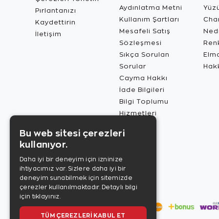
Aydınlatma Metni
Yüz
Pırlantanızı
Kullanım Şartları
Char
Kaydettirin
Mesafeli Satış
Ned
İletişim
Sözleşmesi
Renk
Sıkça Sorulan
Elma
Sorular
Hak
Cayma Hakkı
İade Bilgileri
Bilgi Toplumu
Hizmetleri
Bu web sitesi çerezleri
kullanıyor.
Daha iyi bir deneyim için izninize
ihtiyacımız var. Sizlere daha iyi bir
deneyim sunabilmek için sitemizde
çerezler kullanılmaktadır.
Detaylı bilgi
için tıklayınız.
TÜM ÇEREZLERI KABUL ET