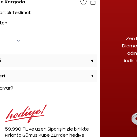
nde Kargoda
ortalı Teslimat
tan
Zen 
Diamon
adım
i
+
indir
eri
+
 var?
59.990 TL ve üzeri Siparişinizle birlikte
Pırlanta Gümüş Küpe ZEN'den hediye