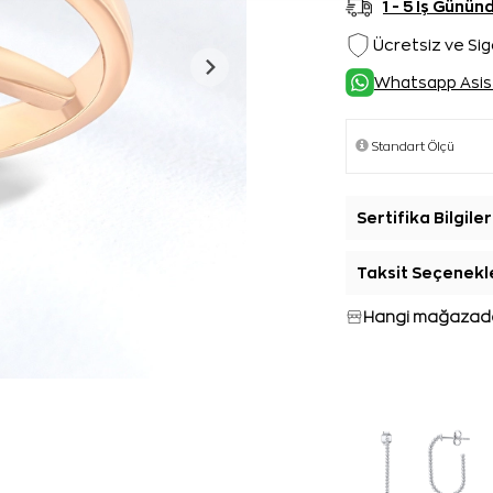
1 - 5 İş Günü
Ücretsiz ve Sig
Whatsapp Asis
Sertifika Bilgiler
Taksit Seçenekl
Hangi mağazada