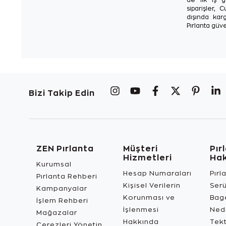
siparişler, 
dışında karg
Pırlanta güve
Bizi Takip Edin
ZEN Pırlanta
Müşteri
Pır
Hizmetleri
Ha
Kurumsal
Hesap Numaraları
Pırl
Pırlanta Rehberi
Kişisel Verilerin
Ser
Kampanyalar
Korunması ve
Bage
İşlem Rehberi
İşlenmesi
Ned
Mağazalar
Hakkında
Tekt
Çerezleri Yönetin