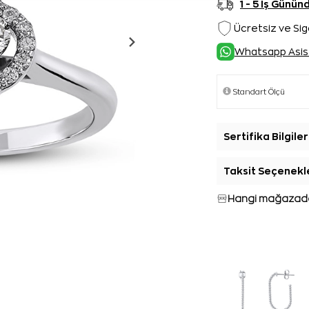
1 - 5 İş Günü
Ücretsiz ve Sig
Whatsapp Asis
Sertifika Bilgiler
Taksit Seçenekl
Hangi mağazada