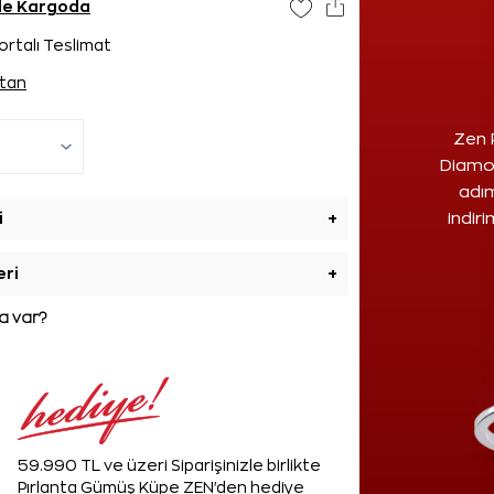
nde Kargoda
ortalı Teslimat
tan
Zen 
Diamon
adım
i
+
indir
eri
+
 var?
59.990 TL ve üzeri Siparişinizle birlikte
Pırlanta Gümüş Küpe ZEN'den hediye