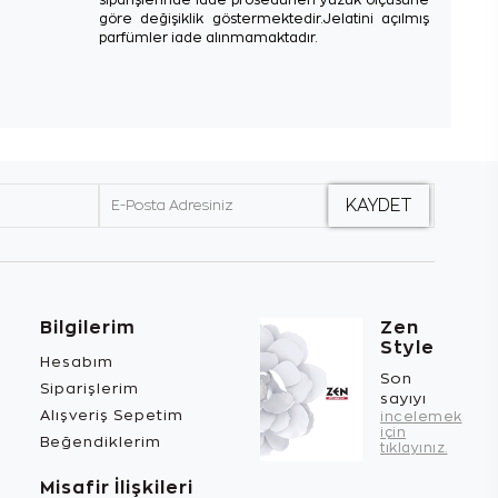
göre değişiklik göstermektedir.Jelatini açılmış
parfümler iade alınmamaktadır.
Bilgilerim
Zen
Style
Hesabım
Son
Siparişlerim
sayıyı
Alışveriş Sepetim
incelemek
için
Beğendiklerim
tıklayınız.
Misafir İlişkileri