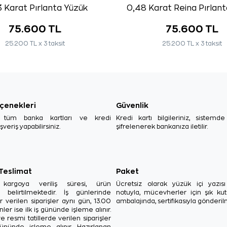
 Karat Pırlanta Yüzük
0,48 Karat Reina Pırlan
75.600 TL
75.600 TL
25.200 TL x 3 taksit
25.200 TL x 3 taksit
çenekleri
Güvenlik
, tüm banka kartları ve kredi
Kredi kartı bilgileriniz, sistemd
ışveriş yapabilirsiniz.
şifrelenerek bankanıza iletilir.
 Teslimat
Paket
in kargoya veriliş süresi, ürün
Ücretsiz olarak yüzük içi yazı
a belirtilmektedir. İş günlerinde
notuyla, mücevherler için şık ku
r verilen siparişler aynı gün, 13.00
ambalajında, sertifikasıyla gönderil
ler ise ilk iş gününde işleme alınır.
e resmi tatillerde verilen siparişler
ününde işleme alınır. Hazırlanan