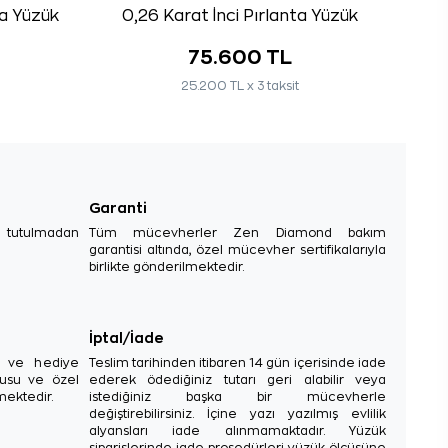
ta Yüzük
0,26 Karat İnci Pırlanta Yüzük
75.600 TL
25.200 TL x 3 taksit
Garanti
e tutulmadan
Tüm mücevherler Zen Diamond bakım
garantisi altında, özel mücevher sertifikalarıyla
birlikte gönderilmektedir.
İptal/İade
sı ve hediye
Teslim tarihinden itibaren 14 gün içerisinde iade
tusu ve özel
ederek ödediğiniz tutarı geri alabilir veya
mektedir.
istediğiniz başka bir mücevherle
değiştirebilirsiniz. İçine yazı yazılmış evlilik
alyansları iade alınmamaktadır. Yüzük
siparişlerinde iade prosedürleri yüzük ölçüsüne