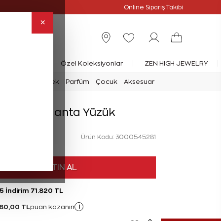
Online Özel
Online Sipariş Takibi
×
rlanta Yüzük
Özel Koleksiyonlar
ZEN HIGH JEWELRY
mark
Saat
Erkek
Parfüm
Çocuk
Aksesuar
 Karat Pırlanta Yüzük
Ürün Kodu: 3000545281
HEMEN SATIN AL
5 İndirim 71.820 TL
80,00 TL
i
puan kazanın