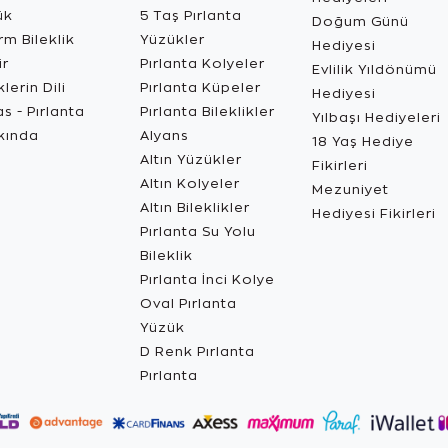
ük
5 Taş Pırlanta
Doğum Günü
m Bileklik
Yüzükler
Hediyesi
ir
Pırlanta Kolyeler
Evlilik Yıldönümü
lerin Dili
Pırlanta Küpeler
Hediyesi
s - Pırlanta
Pırlanta Bileklikler
Yılbaşı Hediyeleri
kında
Alyans
18 Yaş Hediye
Altın Yüzükler
Fikirleri
Altın Kolyeler
Mezuniyet
Altın Bileklikler
Hediyesi Fikirleri
Pırlanta Su Yolu
Bileklik
Pırlanta İnci Kolye
Oval Pırlanta
Yüzük
D Renk Pırlanta
Pırlanta