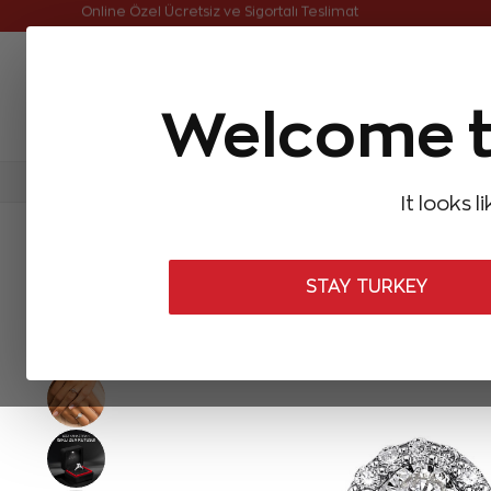
Online Özel Ücretsiz ve Sigortalı Teslimat
Welcome t
FIRSATLAR
Aynı Gün Kargo
Çok Satanlar
Baget Pırlantalar
Pırlanta Yüzükler
Pırlanta K
It looks l
ANASAYFA
Pırlanta Yüzükler
Tasarım Pırlanta Yüzükler
0,40 
STAY TURKEY