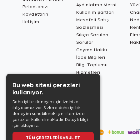
Aydınlatma Metni
Yüz
Pırlantanızı
Kullanım Şartları
Char
Kaydettirin
Mesafeli Satış
Ned
İletişim
Sözleşmesi
Renk
Sıkça Sorulan
Elma
Sorular
Hak
Cayma Hakkı
İade Bilgileri
Bilgi Toplumu
Hizmetleri
Bu web sitesi çerezleri
kullanıyor.
Daha iyi bir deneyim için izninize
ihtiyacımız var. Sizlere daha iyi bir
deneyim sunabilmek için sitemizde
çerezler kullanılmaktadır.
Detaylı bilgi
için tıklayınız.
TÜM ÇEREZLERI KABUL ET