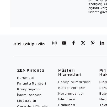
siparişler, 
dışında karg
Pırlanta güve
Bizi Takip Edin
ZEN Pırlanta
Müşteri
Pır
Hizmetleri
Ha
Kurumsal
Hesap Numaraları
Pırl
Pırlanta Rehberi
Kişisel Verilerin
Ser
Kampanyalar
Korunması ve
Bage
İşlem Rehberi
İşlenmesi
Ned
Mağazalar
Hakkında
Tekt
Çerezleri Yönetin