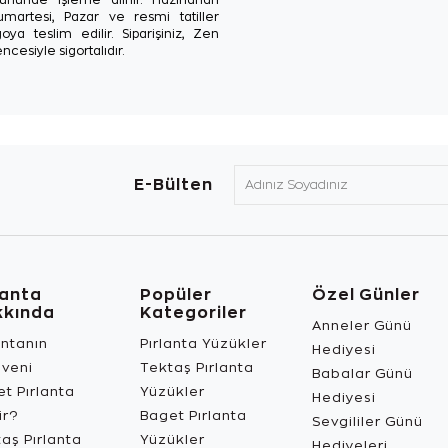
Cumartesi, Pazar ve resmi tatiller
oya teslim edilir. Siparişiniz, Zen
ncesiyle sigortalıdır.
E-Bülten
lanta
Popüler
Özel Günler
kkında
Kategoriler
Anneler Günü
antanın
Pırlanta Yüzükler
Hediyesi
üveni
Tektaş Pırlanta
Babalar Günü
t Pırlanta
Yüzükler
Hediyesi
ir?
Baget Pırlanta
Sevgililer Günü
aş Pırlanta
Yüzükler
Hediyeleri