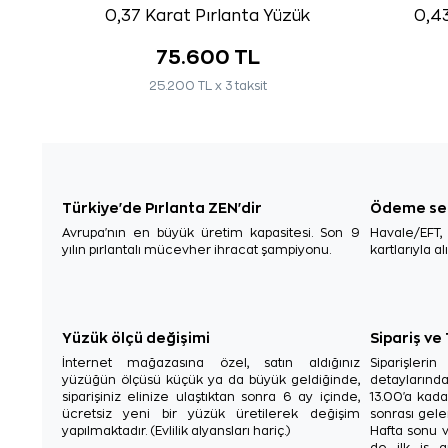
0,37 Karat Pırlanta Yüzük
0,43
75.600 TL
25.200 TL x 3 taksit
Türkiye'de Pırlanta ZEN'dir
Ödeme se
Avrupa'nın en büyük üretim kapasitesi. Son 9
Havale/EFT
yılın pırlantalı mücevher ihracat şampiyonu.
kartlarıyla al
Yüzük ölçü değişimi
Sipariş ve
İnternet mağazasına özel, satın aldığınız
Siparişler
yüzüğün ölçüsü küçük ya da büyük geldiğinde,
detaylarınd
siparişiniz elinize ulaştıktan sonra 6 ay içinde,
13.00'a kada
ücretsiz yeni bir yüzük üretilerek değişim
sonrası gelen
yapılmaktadır. (Evlilik alyansları hariç.)
Hafta sonu v
de ilk iş g