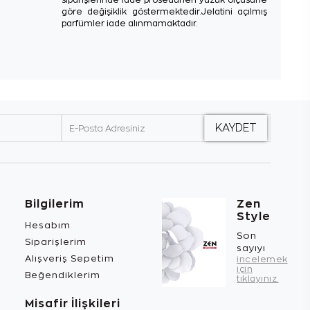
siparişlerinde iade prosedürleri yüzük ölçüsüne
göre değişiklik göstermektedir.Jelatini açılmış
parfümler iade alınmamaktadır.
Bilgilerim
Zen
Style
Hesabım
Son
Siparişlerim
sayıyı
Alışveriş Sepetim
incelemek
için
Beğendiklerim
tıklayınız.
Misafir İlişkileri