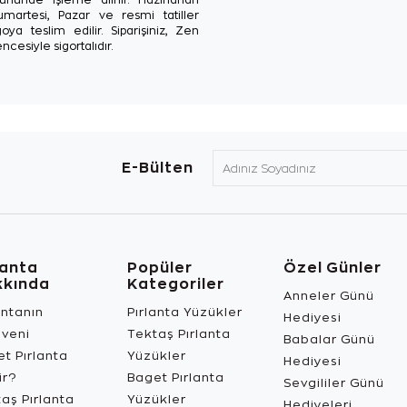
ününde işleme alınır. Hazırlanan
Cumartesi, Pazar ve resmi tatiller
oya teslim edilir. Siparişiniz, Zen
ncesiyle sigortalıdır.
E-Bülten
lanta
Popüler
Özel Günler
kkında
Kategoriler
Anneler Günü
antanın
Pırlanta Yüzükler
Hediyesi
üveni
Tektaş Pırlanta
Babalar Günü
t Pırlanta
Yüzükler
Hediyesi
ir?
Baget Pırlanta
Sevgililer Günü
aş Pırlanta
Yüzükler
Hediyeleri