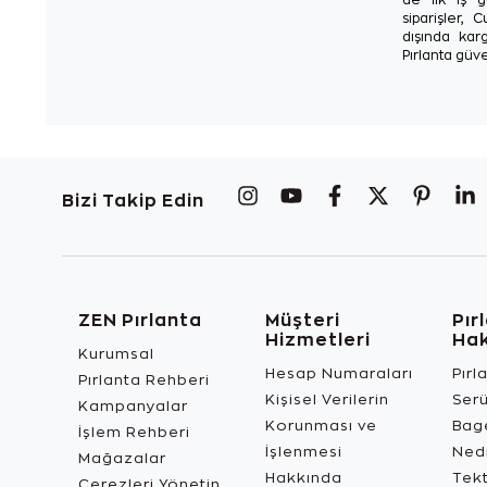
de ilk iş g
siparişler, 
dışında karg
Pırlanta güve
Bizi Takip Edin
ZEN Pırlanta
Müşteri
Pır
Hizmetleri
Ha
Kurumsal
Hesap Numaraları
Pırl
Pırlanta Rehberi
Kişisel Verilerin
Ser
Kampanyalar
Korunması ve
Bage
İşlem Rehberi
İşlenmesi
Ned
Mağazalar
Hakkında
Tekt
Çerezleri Yönetin