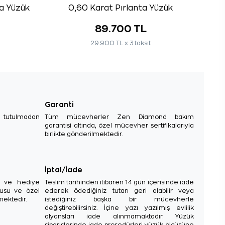
0,60 Karat Pırlanta Yüzük
ta Yüzük
89.700 TL
29.900 TL x 3 taksit
Garanti
e tutulmadan
Tüm mücevherler Zen Diamond bakım
garantisi altında, özel mücevher sertifikalarıyla
birlikte gönderilmektedir.
İptal/İade
sı ve hediye
Teslim tarihinden itibaren 14 gün içerisinde iade
tusu ve özel
ederek ödediğiniz tutarı geri alabilir veya
mektedir.
istediğiniz başka bir mücevherle
değiştirebilirsiniz. İçine yazı yazılmış evlilik
alyansları iade alınmamaktadır. Yüzük