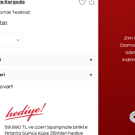
nde Kargoda
ortalı Teslimat
tan
Zen 
Diamon
adım
i
+
indir
eri
+
 var?
59.990 TL ve üzeri Siparişinizle birlikte
Pırlanta Gümüş Küpe ZEN'den hediye