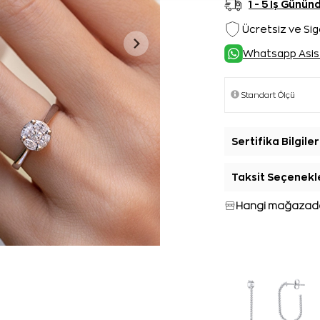
1 - 5 İş Günü
Ücretsiz ve Sig
Whatsapp Asis
Sertifika Bilgiler
Taksit Seçenekl
Hangi mağazada