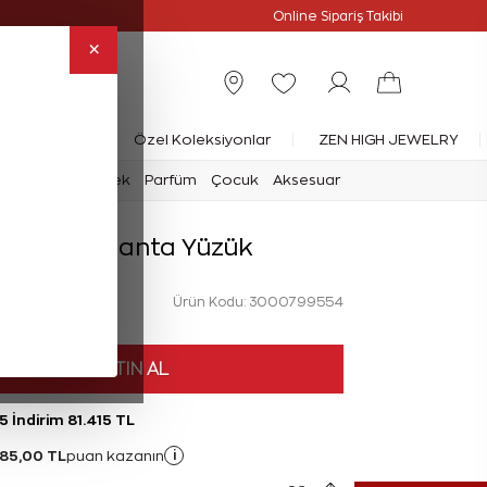
Online Özel
Online Sipariş Takibi
×
rlanta Yüzük
Özel Koleksiyonlar
ZEN HIGH JEWELRY
mark
Saat
Erkek
Parfüm
Çocuk
Aksesuar
 Karat Pırlanta Yüzük
Ürün Kodu: 3000799554
HEMEN SATIN AL
5 İndirim 81.415 TL
85,00 TL
i
puan kazanın