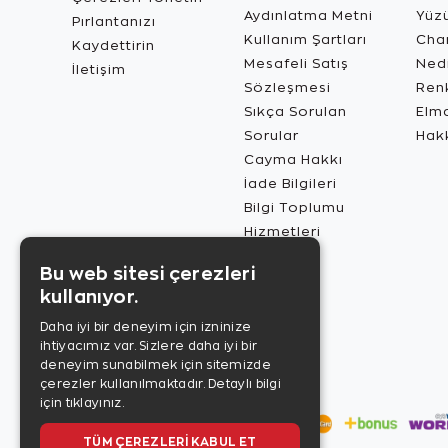
Aydınlatma Metni
Yüz
Pırlantanızı
Kullanım Şartları
Char
Kaydettirin
Mesafeli Satış
Ned
İletişim
Sözleşmesi
Renk
Sıkça Sorulan
Elma
Sorular
Hak
Cayma Hakkı
İade Bilgileri
Bilgi Toplumu
Hizmetleri
Bu web sitesi çerezleri
kullanıyor.
Daha iyi bir deneyim için izninize
ihtiyacımız var. Sizlere daha iyi bir
deneyim sunabilmek için sitemizde
çerezler kullanılmaktadır.
Detaylı bilgi
için tıklayınız.
TÜM ÇEREZLERI KABUL ET