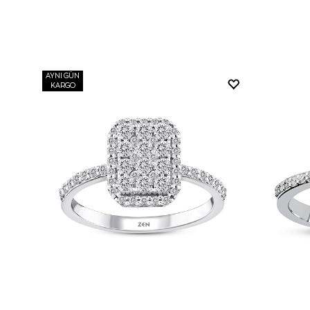
AYNI GÜN
KARGO