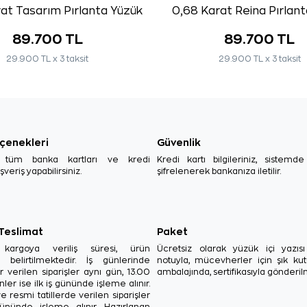
at Tasarım Pırlanta Yüzük
0,68 Karat Reina Pırlan
89.700 TL
89.700 TL
29.900 TL x 3 taksit
29.900 TL x 3 taksit
çenekleri
Güvenlik
, tüm banka kartları ve kredi
Kredi kartı bilgileriniz, sistemd
ışveriş yapabilirsiniz.
şifrelenerek bankanıza iletilir.
 Teslimat
Paket
in kargoya veriliş süresi, ürün
Ücretsiz olarak yüzük içi yazı
a belirtilmektedir. İş günlerinde
notuyla, mücevherler için şık ku
r verilen siparişler aynı gün, 13.00
ambalajında, sertifikasıyla gönderil
ler ise ilk iş gününde işleme alınır.
e resmi tatillerde verilen siparişler