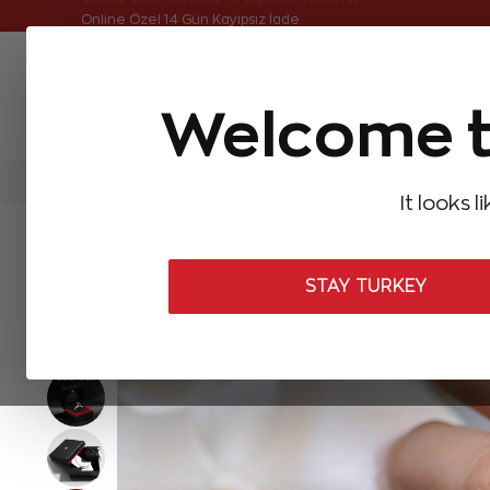
Online Özel Ücretsiz ve Sigortalı Teslimat
Online Özel 14 Gün Kayıpsız İade
Welcome t
FIRSATLAR
Aynı Gün Kargo
Çok Satanlar
Baget Pırlantalar
Pırlanta Yüzükler
Pırlanta K
It looks l
ANASAYFA
Pırlanta Yüzükler
Tasarım Pırlanta Yüzükler
0,48 K
STAY TURKEY