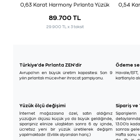
0,63 Karat Harmony Pırlanta Yüzük
0,54 Kar
89.700 TL
29.900 TL x 3 taksit
Türkiye'de Pırlanta ZEN'dir
Ödeme se
Avrupa'nın en büyük üretim kapasitesi. Son 9
Havale/EFT
yılın pırlantalı mücevher ihracat şampiyonu.
kartlarıyla al
Yüzük ölçü değişimi
Sipariş ve
İnternet mağazasına özel, satın aldığınız
Siparişler
yüzüğün ölçüsü küçük ya da büyük geldiğinde,
detaylarınd
siparişiniz elinize ulaştıktan sonra 6 ay içinde,
13.00'a kada
ücretsiz yeni bir yüzük üretilerek değişim
sonrası gelen
yapılmaktadır. (Evlilik alyansları hariç.)
Hafta sonu v