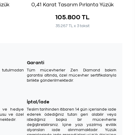
üzük
0,41 Karat Tasarım Pırlanta Yüzük
105.800 TL
35.267 TL x 3 taksit
Garanti
e tutulmadan
Tüm mücevherler Zen Diamond bakım
garantisi altında, özel mücevher sertifikalarıyla
birlikte gönderilmektedir.
İptal/İade
sı ve hediye
Teslim tarihinden itibaren 14 gün içerisinde iade
tusu ve özel
ederek ödediğiniz tutarı geri alabilir veya
mektedir.
istediğiniz başka bir mücevherle
değiştirebilirsiniz. İçine yazı yazılmış evlilik
alyansları iade alınmamaktadır. Yüzük
siparişlerinde iade prosedürleri yüzük ölçüsüne