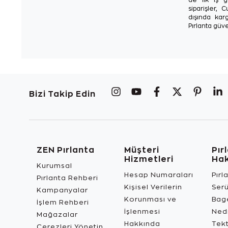
siparişler, 
dışında karg
Pırlanta güve
Bizi Takip Edin
ZEN Pırlanta
Müşteri
Pır
Hizmetleri
Ha
Kurumsal
Hesap Numaraları
Pırl
Pırlanta Rehberi
Kişisel Verilerin
Ser
Kampanyalar
Korunması ve
Bage
İşlem Rehberi
İşlenmesi
Ned
Mağazalar
Hakkında
Tekt
Çerezleri Yönetin