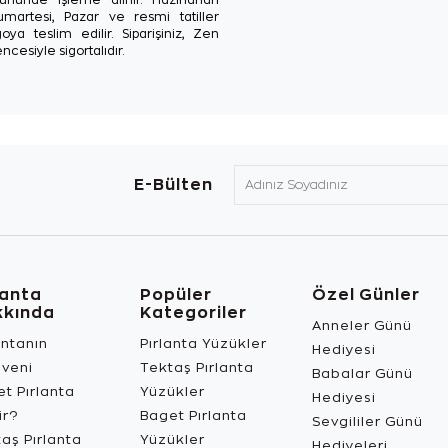
Cumartesi, Pazar ve resmi tatiller
oya teslim edilir. Siparişiniz, Zen
ncesiyle sigortalıdır.
E-Bülten
lanta
Popüler
Özel Günler
kkında
Kategoriler
Anneler Günü
antanın
Pırlanta Yüzükler
Hediyesi
üveni
Tektaş Pırlanta
Babalar Günü
t Pırlanta
Yüzükler
Hediyesi
ir?
Baget Pırlanta
Sevgililer Günü
aş Pırlanta
Yüzükler
Hediyeleri