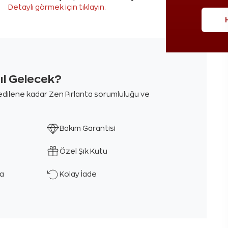
Detaylı görmek için tıklayın.
sıl Gelecek?
m edilene kadar Zen Pırlanta sorumluluğu ve
Bakım Garantisi
Özel Şık Kutu
ka
Kolay İade