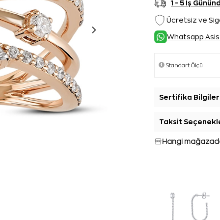
1 - 5 İş Günü
Ücretsiz ve Sig
Whatsapp Asis
Sertifika Bilgiler
Taksit Seçenekl
Hangi mağazada