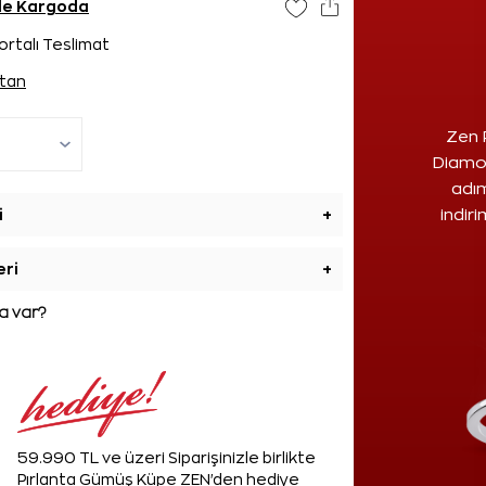
nde Kargoda
ortalı Teslimat
tan
Zen 
Diamon
adım
i
+
indir
eri
+
 var?
59.990 TL ve üzeri Siparişinizle birlikte
Pırlanta Gümüş Küpe ZEN'den hediye