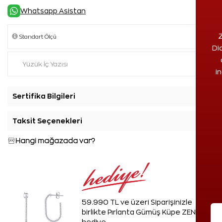
Whatsapp Asistan
Z
Di
i
Sertifika Bilgileri
+
Taksit Seçenekleri
+
Hangi mağazada var?
59.990 TL ve üzeri Siparişinizle
birlikte Pırlanta Gümüş Küpe ZEN'den