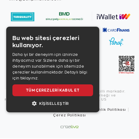
Bu web sitesi çerezleri
kullanıyor.
Daha iyi bir deneyim için izninize
ihtiyacımız var. Sizlere daha iyi bir
deneyim sunabilmek için sitemizde
çerezler kullanılmaktadır.
Detaylı bilgi
için tıklayınız.
TÜM ÇEREZLERI KABUL ET
Copyright © 2026, Zen Diamond tescilli markadır.
Zen Diamond Birleşmiş Markalar Derneği ve
Turquality Destek Programı üyesidir. US
KIŞISELLEŞTIR
Kullanım Şartları
Gizlilik İlkeleri
Güvenlik Politikası
Çerez Politikası