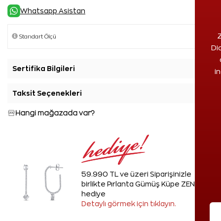
Whatsapp Asistan
Z
Di
Sertifika Bilgileri
+
i
Taksit Seçenekleri
+
Hangi mağazada var?
59.990 TL ve üzeri Siparişinizle
birlikte Pırlanta Gümüş Küpe ZEN'den
hediye
Detaylı görmek için tıklayın.