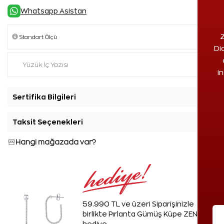
Whatsapp Asistan
Z
Di
i
Sertifika Bilgileri
+
Taksit Seçenekleri
+
Hangi mağazada var?
59.990 TL ve üzeri Siparişinizle
birlikte Pırlanta Gümüş Küpe ZEN'den