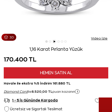
Video İzle
1,16 Karat Pırlanta Yüzük
170.400 TL
HEMEN SATIN AL
Havale ile ekstra %5 İndirim 161.880 TL
8.520,00 TL
i
Diamond Card
ile
puan kazanın
1 - 5 İş Gününde Kargoda
Ücretsiz ve Sigortalı Teslimat