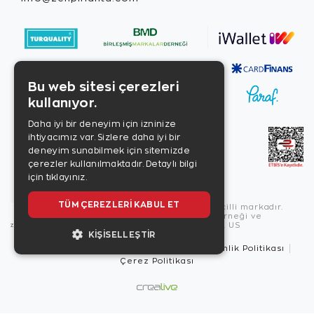
Bu web sitesi çerezleri
kullanıyor.
Daha iyi bir deneyim için izninize
ihtiyacımız var. Sizlere daha iyi bir
deneyim sunabilmek için sitemizde
çerezler kullanılmaktadır.
Detaylı bilgi
için tıklayınız.
TÜM ÇEREZLERI KABUL ET
Copyright © 2026, Zen Diamond tescilli markadır.
Zen Diamond Birleşmiş Markalar Derneği ve
Turquality Destek Programı üyesidir. US
KIŞISELLEŞTIR
Kullanım Şartları
Gizlilik İlkeleri
Güvenlik Politikası
Çerez Politikası