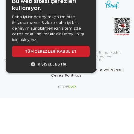
Bu web sitesi çerezleri
kullanıyor.
Daha iyi bir deneyim için izninize
ihtiyacımız var. Sizlere daha iyi bir
deneyim sunabilmek için sitemizde
çerezler kullanılmaktadır.
Detaylı bilgi
için tıklayınız.
TÜM ÇEREZLERI KABUL ET
Copyright © 2026, Zen Diamond tescilli markadır.
Zen Diamond Birleşmiş Markalar Derneği ve
Turquality Destek Programı üyesidir. US
KIŞISELLEŞTIR
Kullanım Şartları
Gizlilik İlkeleri
Güvenlik Politikası
Çerez Politikası