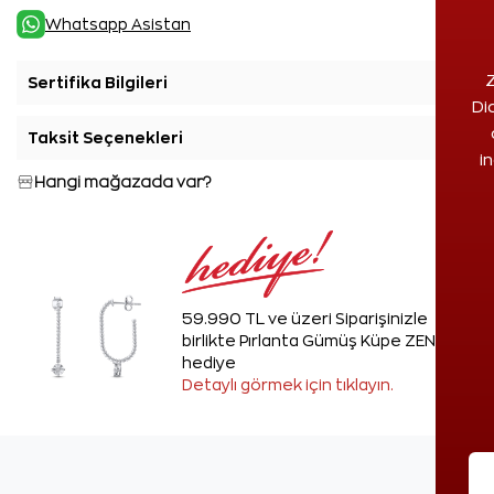
Whatsapp Asistan
Z
Sertifika Bilgileri
+
Di
Taksit Seçenekleri
+
i
Hangi mağazada var?
59.990 TL ve üzeri Siparişinizle
birlikte Pırlanta Gümüş Küpe ZEN'den
hediye
Detaylı görmek için tıklayın.