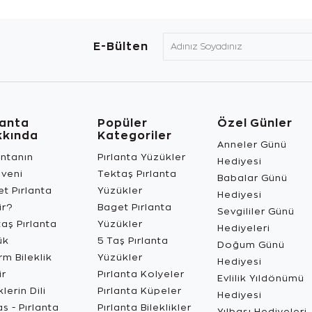
E-Bülten
lanta
Popüler
Özel Günler
kkında
Kategoriler
Anneler Günü
antanın
Pırlanta Yüzükler
Hediyesi
üveni
Tektaş Pırlanta
Babalar Günü
t Pırlanta
Yüzükler
Hediyesi
ir?
Baget Pırlanta
Sevgililer Günü
aş Pırlanta
Yüzükler
Hediyeleri
ük
5 Taş Pırlanta
Doğum Günü
m Bileklik
Yüzükler
Hediyesi
ir
Pırlanta Kolyeler
Evlilik Yıldönümü
lerin Dili
Pırlanta Küpeler
Hediyesi
s - Pırlanta
Pırlanta Bileklikler
Yılbaşı Hediyeleri