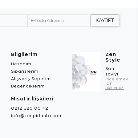
Bilgilerim
Zen
Style
Hesabım
Son
Siparişlerim
sayıyı
Alışveriş Sepetim
incelemek
için
Beğendiklerim
tıklayınız.
Misafir İlişkileri
0212 520 00 42
info@zenpirlanta.com