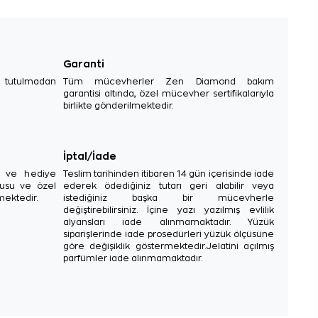
Garanti
e tutulmadan
Tüm mücevherler Zen Diamond bakım
garantisi altında, özel mücevher sertifikalarıyla
birlikte gönderilmektedir.
İptal/İade
sı ve hediye
Teslim tarihinden itibaren 14 gün içerisinde iade
tusu ve özel
ederek ödediğiniz tutarı geri alabilir veya
mektedir.
istediğiniz başka bir mücevherle
değiştirebilirsiniz. İçine yazı yazılmış evlilik
alyansları iade alınmamaktadır. Yüzük
siparişlerinde iade prosedürleri yüzük ölçüsüne
göre değişiklik göstermektedir.Jelatini açılmış
parfümler iade alınmamaktadır.