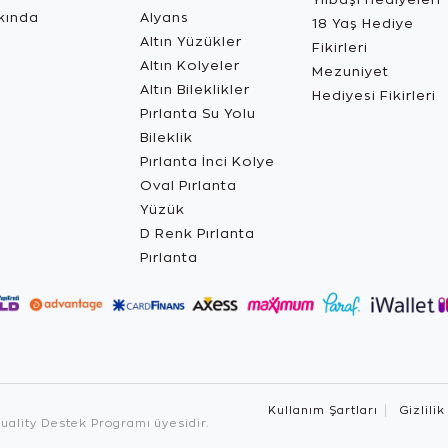
kında
Alyans
18 Yaş Hediye
Altın Yüzükler
Fikirleri
Altın Kolyeler
Mezuniyet
Altın Bileklikler
Hediyesi Fikirleri
Pırlanta Su Yolu
Bileklik
Pırlanta İnci Kolye
Oval Pırlanta
Yüzük
D Renk Pırlanta
Pırlanta
Kullanım Şartları
Gizlilik
ality Destek Programı üyesidir.