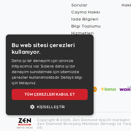
Sorular
Hak
Cayma Hakkı
İade Bilgileri
Bilgi Toplumu
Hizmetleri
Bu web sitesi çerezleri
kullanıyor.
Daha iyi bir deneyim için izninize
ihtiyacımız var. Sizlere daha iyi bir
deneyim sunabilmek için sitemizde
çerezler kullanılmaktadır.
Detaylı bilgi
için tıklayınız.
TÜM ÇEREZLERI KABUL ET
KIŞISELLEŞTIR
Copyright © 2026, Zen Diamond tescilli markadır.
Zen Diamond Birleşmiş Markalar Derneği ve Turqu
US