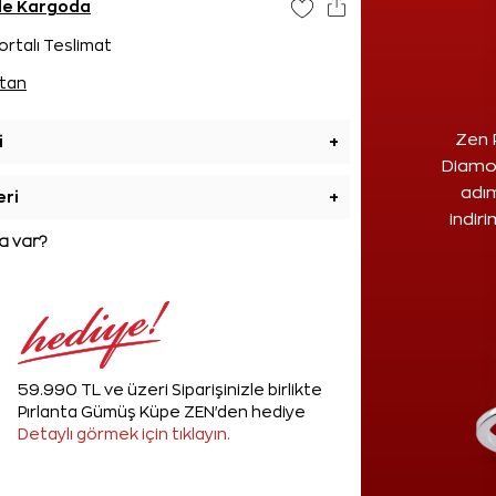
nde Kargoda
ortalı Teslimat
tan
Zen 
i
+
Diamon
adım
eri
+
indir
 var?
59.990 TL ve üzeri Siparişinizle birlikte
Pırlanta Gümüş Küpe ZEN'den hediye
Detaylı görmek için tıklayın.