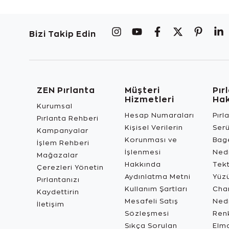
Bizi Takip Edin
ZEN Pırlanta
Müşteri
Pır
Hizmetleri
Ha
Kurumsal
Hesap Numaraları
Pırl
Pırlanta Rehberi
Kişisel Verilerin
Ser
Kampanyalar
Korunması ve
Bage
İşlem Rehberi
İşlenmesi
Ned
Mağazalar
Hakkında
Tekt
Çerezleri Yönetin
Aydınlatma Metni
Yüz
Pırlantanızı
Kullanım Şartları
Char
Kaydettirin
Mesafeli Satış
Ned
İletişim
Sözleşmesi
Renk
Sıkça Sorulan
Elma