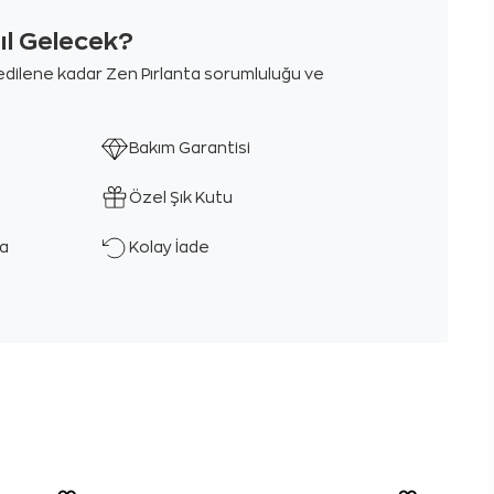
sıl Gelecek?
m edilene kadar Zen Pırlanta sorumluluğu ve
Bakım Garantisi
Özel Şık Kutu
ka
Kolay İade