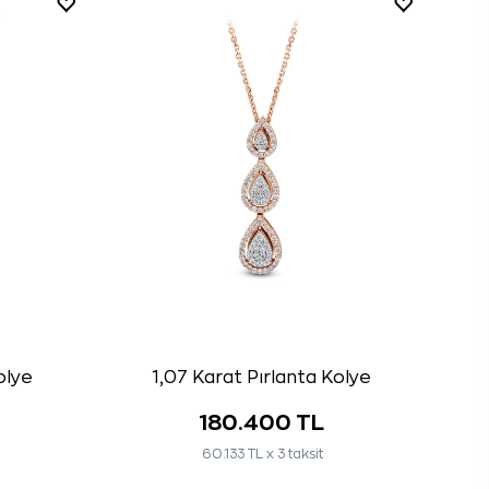
olye
1,07 Karat Pırlanta Kolye
180.400 TL
60.133 TL x 3 taksit