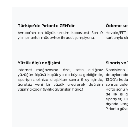
Türkiye'de Pırlanta ZEN'dir
Ödeme se
Avrupa'nın en büyük üretim kapasitesi. Son 9
Havale/EFT
yılın pırlantalı mücevher ihracat şampiyonu.
kartlarıyla al
Yüzük ölçü değişimi
Sipariş ve
İnternet mağazasına özel, satın aldığınız
Siparişler
yüzüğün ölçüsü küçük ya da büyük geldiğinde,
detaylarınd
siparişiniz elinize ulaştıktan sonra 6 ay içinde,
13.00'a kada
ücretsiz yeni bir yüzük üretilerek değişim
sonrası gelen
yapılmaktadır. (Evlilik alyansları hariç.)
Hafta sonu v
de ilk iş g
siparişler, 
dışında karg
Pırlanta güve