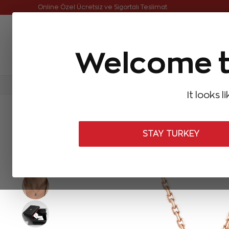
Online Özel Ücretsiz ve Sigortalı Teslimat
Welcome t
FIRSATLAR
Aynı Gün Kargo
Çok Satanlar
Baget Pırlantalar
Pırlanta Yüzükler
Pırlanta K
It looks l
ANASAYFA
Pırlanta Kolyeler
Tasarım Pırlanta Kolyeler
0,72 Ka
STAY TURKEY