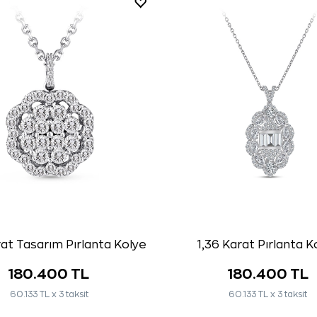
at Tasarım Pırlanta Kolye
1,36 Karat Pırlanta K
180.400 TL
180.400 TL
60.133 TL x 3 taksit
60.133 TL x 3 taksit