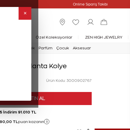
Online Özel
Online Sipariş Takibi
×
rlanta Yüzük
Özel Koleksiyonlar
ZEN HIGH JEWELRY
mark
Saat
Erkek
Parfüm
Çocuk
Aksesuar
 Karat Pırlanta Kolye
Ürün Kodu: 3000902767
HEMEN SATIN AL
5 İndirim 91.010 TL
790,00 TL
i
puan kazanın