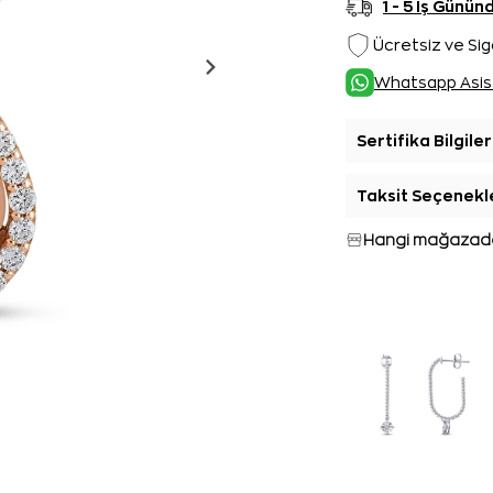
1 - 5 İş Günü
Ücretsiz ve Sig
Whatsapp Asis
Sertifika Bilgiler
Taksit Seçenekl
Hangi mağazada