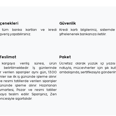
çenekleri
Güvenlik
, tüm banka kartları ve kredi
Kredi kartı bilgileriniz, sistemd
ışveriş yapabilirsiniz.
şifrelenerek bankanıza iletilir.
 Teslimat
Paket
in kargoya veriliş süresi, ürün
Ücretsiz olarak yüzük içi yazı
a belirtilmektedir. İş günlerinde
notuyla, mücevherler için şık ku
r verilen siparişler aynı gün, 13.00
ambalajında, sertifikasıyla gönderil
ler ise ilk iş gününde işleme alınır.
e resmi tatillerde verilen siparişler
ününde işleme alınır. Hazırlanan
Cumartesi, Pazar ve resmi tatiller
oya teslim edilir. Siparişiniz, Zen
ncesiyle sigortalıdır.