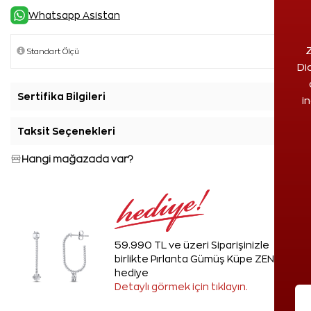
Whatsapp Asistan
Z
Di
Sertifika Bilgileri
+
i
Taksit Seçenekleri
+
Hangi mağazada var?
59.990 TL ve üzeri Siparişinizle
birlikte Pırlanta Gümüş Küpe ZEN'den
hediye
Detaylı görmek için tıklayın.