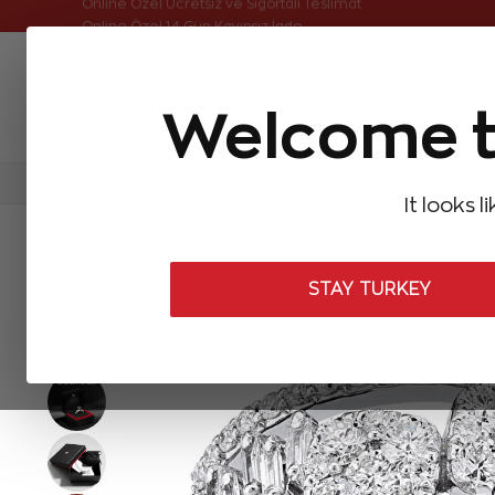
Online Özel Ücretsiz ve Sigortalı Teslimat
Welcome t
FIRSATLAR
Aynı Gün Kargo
Çok Satanlar
Baget Pırlantalar
Pırlanta Yüzükler
Pırlanta K
It looks l
ANASAYFA
Pırlanta Yüzükler
Tasarım Pırlanta Yüzükler
1,00 K
STAY TURKEY