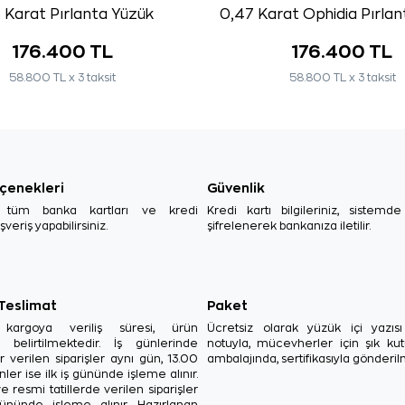
3 Karat Pırlanta Yüzük
0,47 Karat Ophidia Pırla
176.400 TL
176.400 TL
58.800 TL x 3 taksit
58.800 TL x 3 taksit
çenekleri
Güvenlik
, tüm banka kartları ve kredi
Kredi kartı bilgileriniz, sistemd
ışveriş yapabilirsiniz.
şifrelenerek bankanıza iletilir.
 Teslimat
Paket
in kargoya veriliş süresi, ürün
Ücretsiz olarak yüzük içi yazı
a belirtilmektedir. İş günlerinde
notuyla, mücevherler için şık ku
r verilen siparişler aynı gün, 13.00
ambalajında, sertifikasıyla gönderil
ler ise ilk iş gününde işleme alınır.
e resmi tatillerde verilen siparişler
ününde işleme alınır. Hazırlanan