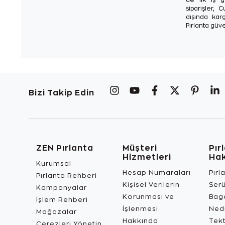
siparişler, 
dışında karg
Pırlanta güve
Bizi Takip Edin
ZEN Pırlanta
Müşteri
Pır
Hizmetleri
Ha
Kurumsal
Hesap Numaraları
Pırl
Pırlanta Rehberi
Kişisel Verilerin
Ser
Kampanyalar
Korunması ve
Bage
İşlem Rehberi
İşlenmesi
Ned
Mağazalar
Hakkında
Tekt
Çerezleri Yönetin