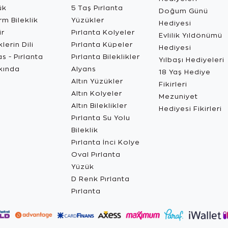
ük
5 Taş Pırlanta
Doğum Günü
m Bileklik
Yüzükler
Hediyesi
ir
Pırlanta Kolyeler
Evlilik Yıldönümü
lerin Dili
Pırlanta Küpeler
Hediyesi
s - Pırlanta
Pırlanta Bileklikler
Yılbaşı Hediyeleri
kında
Alyans
18 Yaş Hediye
Altın Yüzükler
Fikirleri
Altın Kolyeler
Mezuniyet
Altın Bileklikler
Hediyesi Fikirleri
Pırlanta Su Yolu
Bileklik
Pırlanta İnci Kolye
Oval Pırlanta
Yüzük
D Renk Pırlanta
Pırlanta