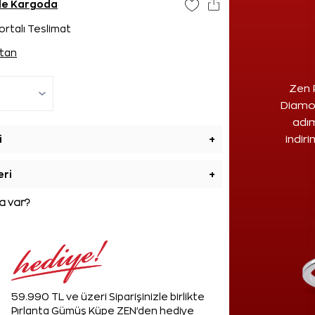
nde Kargoda
ortalı Teslimat
tan
Zen 
Diamon
adım
i
+
indir
eri
+
 var?
59.990 TL ve üzeri Siparişinizle birlikte
Pırlanta Gümüş Küpe ZEN'den hediye