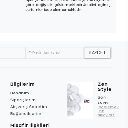
göre değişiklik göstermektedir.Jelatini açılmış
parfümler iade alınmamaktadır.
Bilgilerim
Zen
Style
Hesabım
Son
Siparişlerim
sayıyı
Alışveriş Sepetim
incelemek
için
Beğendiklerim
tıklayınız.
Misafir İlişkileri