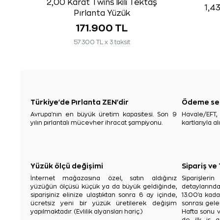
2,00 Karat Twins İkili Tektaş
1,4
Pırlanta Yüzük
171.900 TL
57.300 TL x 3 taksit
Türkiye'de Pırlanta ZEN'dir
Ödeme se
Avrupa'nın en büyük üretim kapasitesi. Son 9
Havale/EFT
yılın pırlantalı mücevher ihracat şampiyonu.
kartlarıyla al
Yüzük ölçü değişimi
Sipariş ve
İnternet mağazasına özel, satın aldığınız
Siparişler
yüzüğün ölçüsü küçük ya da büyük geldiğinde,
detaylarınd
siparişiniz elinize ulaştıktan sonra 6 ay içinde,
13.00'a kada
ücretsiz yeni bir yüzük üretilerek değişim
sonrası gelen
yapılmaktadır. (Evlilik alyansları hariç.)
Hafta sonu v
de ilk iş g