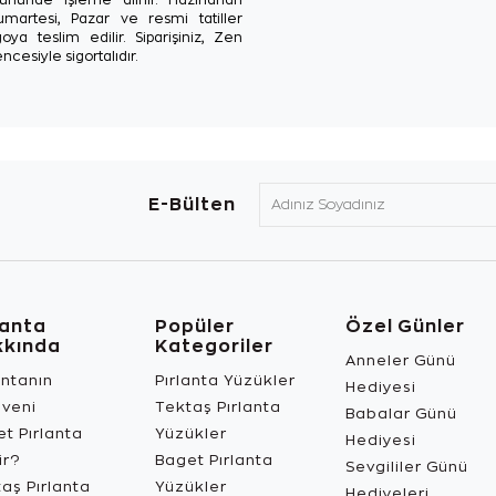
Cumartesi, Pazar ve resmi tatiller
oya teslim edilir. Siparişiniz, Zen
ncesiyle sigortalıdır.
E-Bülten
lanta
Popüler
Özel Günler
kkında
Kategoriler
Anneler Günü
antanın
Pırlanta Yüzükler
Hediyesi
üveni
Tektaş Pırlanta
Babalar Günü
t Pırlanta
Yüzükler
Hediyesi
ir?
Baget Pırlanta
Sevgililer Günü
aş Pırlanta
Yüzükler
Hediyeleri