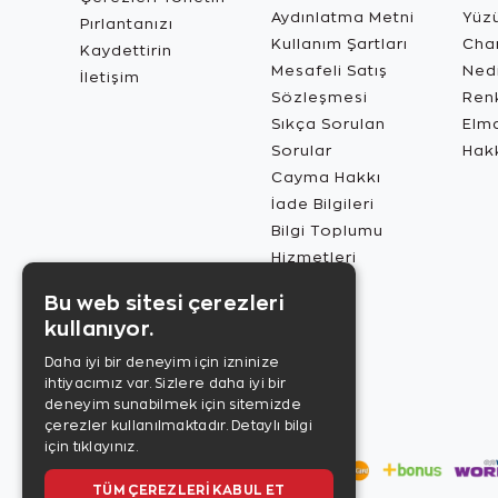
Aydınlatma Metni
Yüz
Pırlantanızı
Kullanım Şartları
Char
Kaydettirin
Mesafeli Satış
Ned
İletişim
Sözleşmesi
Renk
Sıkça Sorulan
Elma
Sorular
Hak
Cayma Hakkı
İade Bilgileri
Bilgi Toplumu
Hizmetleri
Bu web sitesi çerezleri
kullanıyor.
Daha iyi bir deneyim için izninize
ihtiyacımız var. Sizlere daha iyi bir
deneyim sunabilmek için sitemizde
çerezler kullanılmaktadır.
Detaylı bilgi
için tıklayınız.
TÜM ÇEREZLERI KABUL ET