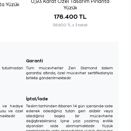
0,93 Karat Özel Tasarım Pırlanta
nta Yüzük
Yüzük
176.400 TL
58.800 TL x 3 taksit
Garanti
e tutulmadan
Tüm mücevherler Zen Diamond bakım
garantisi altında, özel mücevher sertifikalarıyla
birlikte gönderilmektedir.
İptal/İade
sı ve hediye
Teslim tarihinden itibaren 14 gün içerisinde iade
tusu ve özel
ederek ödediğiniz tutarı geri alabilir veya
mektedir.
istediğiniz başka bir mücevherle
değiştirebilirsiniz. İçine yazı yazılmış evlilik
alyansları iade alınmamaktadır. Yüzük
siparişlerinde iade prosedürleri yüzük ölçüsüne