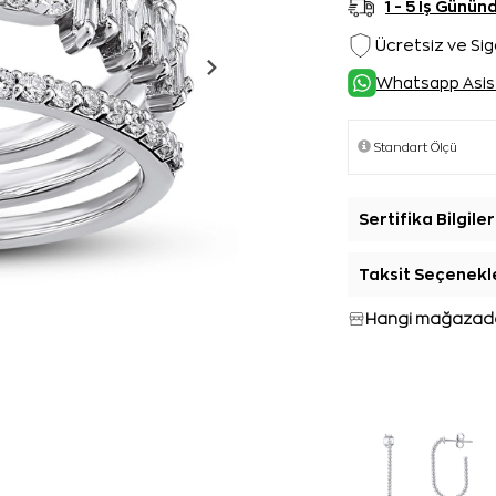
1 - 5 İş Günü
Ücretsiz ve Sig
Whatsapp Asis
Sertifika Bilgiler
Taksit Seçenekl
Hangi mağazada