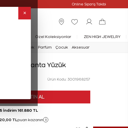
Online Özel
Online Sipariş Takibi
×
rlanta Yüzük
Özel Koleksiyonlar
ZEN HIGH JEWELRY
mark
Saat
Erkek
Parfüm
Çocuk
Aksesuar
 Karat Pırlanta Yüzük
Ürün Kodu: 3001968257
HEMEN SATIN AL
5 İndirim 161.880 TL
20,00 TL
i
puan kazanın