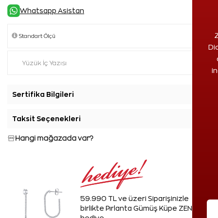
Whatsapp Asistan
Z
Di
i
Sertifika Bilgileri
+
Taksit Seçenekleri
+
Hangi mağazada var?
59.990 TL ve üzeri Siparişinizle
birlikte Pırlanta Gümüş Küpe ZEN'den