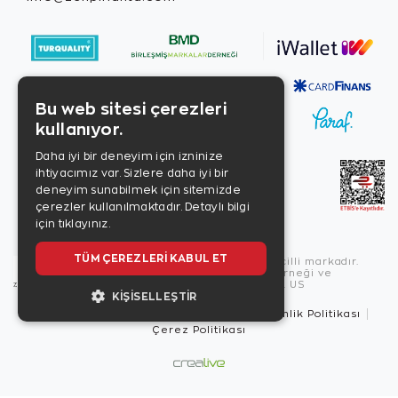
Bu web sitesi çerezleri
kullanıyor.
Daha iyi bir deneyim için izninize
ihtiyacımız var. Sizlere daha iyi bir
deneyim sunabilmek için sitemizde
çerezler kullanılmaktadır.
Detaylı bilgi
için tıklayınız.
TÜM ÇEREZLERI KABUL ET
Copyright © 2026, Zen Diamond tescilli markadır.
Zen Diamond Birleşmiş Markalar Derneği ve
Turquality Destek Programı üyesidir. US
KIŞISELLEŞTIR
Kullanım Şartları
Gizlilik İlkeleri
Güvenlik Politikası
Çerez Politikası