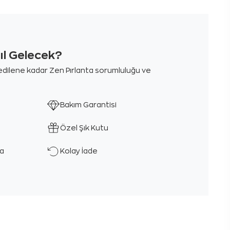
sıl Gelecek?
m edilene kadar Zen Pırlanta sorumluluğu ve
Bakım Garantisi
Özel Şık Kutu
ka
Kolay İade