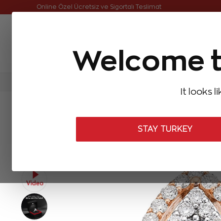
Online Özel Ücretsiz ve Sigortalı Teslimat
Welcome t
FIRSATLAR
Aynı Gün Kargo
Çok Satanlar
Baget Pırlantalar
Pırlanta Yüzükler
Pırlanta K
It looks l
ANASAYFA
Pırlanta Yüzükler
Tasarım Pırlanta Yüzükler
0,54 K
STAY TURKEY