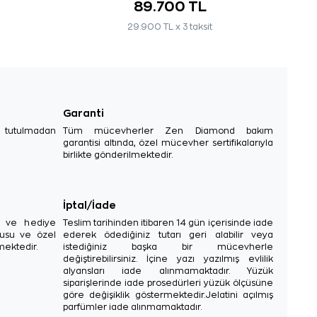
89.700 TL
29.900 TL x 3 taksit
Garanti
e tutulmadan
Tüm mücevherler Zen Diamond bakım
garantisi altında, özel mücevher sertifikalarıyla
birlikte gönderilmektedir.
İptal/İade
sı ve hediye
Teslim tarihinden itibaren 14 gün içerisinde iade
tusu ve özel
ederek ödediğiniz tutarı geri alabilir veya
mektedir.
istediğiniz başka bir mücevherle
değiştirebilirsiniz. İçine yazı yazılmış evlilik
alyansları iade alınmamaktadır. Yüzük
siparişlerinde iade prosedürleri yüzük ölçüsüne
göre değişiklik göstermektedir.Jelatini açılmış
parfümler iade alınmamaktadır.