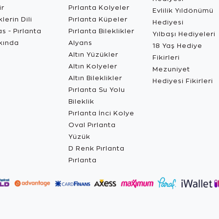
ir
Pırlanta Kolyeler
Evlilik Yıldönümü
lerin Dili
Pırlanta Küpeler
Hediyesi
s - Pırlanta
Pırlanta Bileklikler
Yılbaşı Hediyeleri
kında
Alyans
18 Yaş Hediye
Altın Yüzükler
Fikirleri
Altın Kolyeler
Mezuniyet
Altın Bileklikler
Hediyesi Fikirleri
Pırlanta Su Yolu
Bileklik
Pırlanta İnci Kolye
Oval Pırlanta
Yüzük
D Renk Pırlanta
Pırlanta