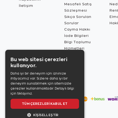
Mesafeli Satış
Ned
İletişim
Sözleşmesi
Renk
Sıkça Sorulan
Elma
Sorular
Hak
Cayma Hakkı
İade Bilgileri
Bilgi Toplumu
Hizmetleri
Bu web sitesi çerezleri
kullanıyor.
Daha iyi bir deneyim için izninize
ihtiyacımız var. Sizlere daha iyi bir
deneyim sunabilmek için sitemizde
çerezler kullanılmaktadır.
Detaylı bilgi
için tıklayınız.
TÜM ÇEREZLERI KABUL ET
KIŞISELLEŞTIR