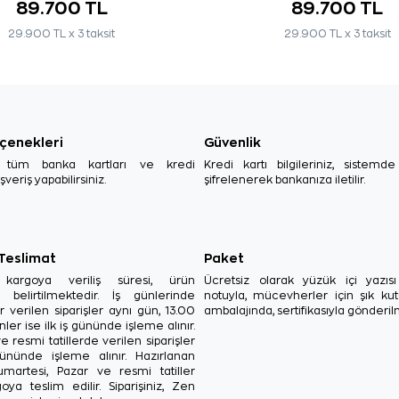
89.700 TL
89.700 TL
29.900 TL x 3 taksit
29.900 TL x 3 taksit
çenekleri
Güvenlik
, tüm banka kartları ve kredi
Kredi kartı bilgileriniz, sistemd
ışveriş yapabilirsiniz.
şifrelenerek bankanıza iletilir.
 Teslimat
Paket
in kargoya veriliş süresi, ürün
Ücretsiz olarak yüzük içi yazı
a belirtilmektedir. İş günlerinde
notuyla, mücevherler için şık ku
r verilen siparişler aynı gün, 13.00
ambalajında, sertifikasıyla gönderil
ler ise ilk iş gününde işleme alınır.
e resmi tatillerde verilen siparişler
ününde işleme alınır. Hazırlanan
Cumartesi, Pazar ve resmi tatiller
oya teslim edilir. Siparişiniz, Zen