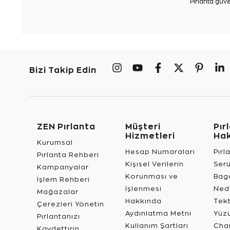
Pırlanta güve
Bizi Takip Edin
ZEN Pırlanta
Müşteri
Pır
Hizmetleri
Ha
Kurumsal
Hesap Numaraları
Pırl
Pırlanta Rehberi
Kişisel Verilerin
Ser
Kampanyalar
Korunması ve
Bage
İşlem Rehberi
İşlenmesi
Ned
Mağazalar
Hakkında
Tekt
Çerezleri Yönetin
Aydınlatma Metni
Yüz
Pırlantanızı
Kullanım Şartları
Char
Kaydettirin