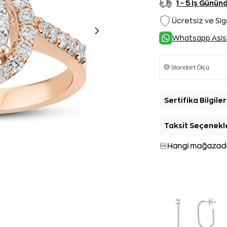
1 - 5 İş Günü
Ücretsiz ve Sig
Whatsapp Asis
Sertifika Bilgiler
Taksit Seçenekl
Hangi mağazada