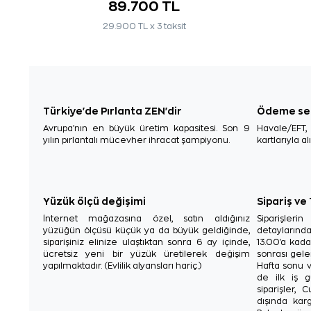
89.700 TL
29.900 TL x 3 taksit
Türkiye'de Pırlanta ZEN'dir
Ödeme se
Avrupa'nın en büyük üretim kapasitesi. Son 9
Havale/EFT
yılın pırlantalı mücevher ihracat şampiyonu.
kartlarıyla al
Yüzük ölçü değişimi
Sipariş ve
İnternet mağazasına özel, satın aldığınız
Siparişler
yüzüğün ölçüsü küçük ya da büyük geldiğinde,
detaylarınd
siparişiniz elinize ulaştıktan sonra 6 ay içinde,
13.00'a kada
ücretsiz yeni bir yüzük üretilerek değişim
sonrası gelen
yapılmaktadır. (Evlilik alyansları hariç.)
Hafta sonu v
de ilk iş g
siparişler, 
dışında karg