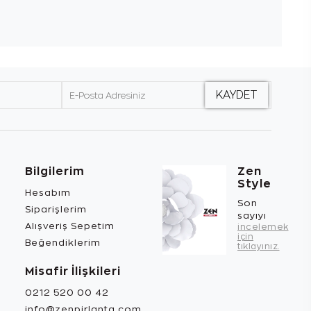
Bilgilerim
Zen
Style
Hesabım
Son
Siparişlerim
sayıyı
Alışveriş Sepetim
incelemek
için
Beğendiklerim
tıklayınız.
Misafir İlişkileri
0212 520 00 42
info@zenpirlanta.com