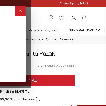
Online Özel
Online Sipariş Takibi
×
rlanta Yüzük
Özel Koleksiyonlar
ZEN HIGH JEWELRY
mark
Saat
Erkek
Parfüm
Çocuk
Aksesuar
 Karat Pırlanta Yüzük
Ürün Kodu: 3000846556
HEMEN SATIN AL
5 İndirim 81.415 TL
85,00 TL
i
puan kazanın