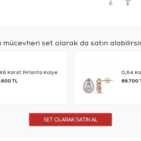
 mücevheri set olarak da
satın alabilirsi
46 Karat Pırlanta Kolye
0,64 Ka
.600 TL
89.700 