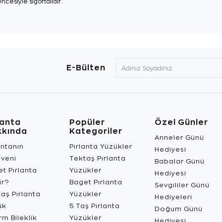
ncesiyle sigortalıdır.
E-Bülten
lanta
Popüler
Özel Günler
kkında
Kategoriler
Anneler Günü
antanın
Pırlanta Yüzükler
Hediyesi
üveni
Tektaş Pırlanta
Babalar Günü
t Pırlanta
Yüzükler
Hediyesi
ir?
Baget Pırlanta
Sevgililer Günü
aş Pırlanta
Yüzükler
Hediyeleri
ük
5 Taş Pırlanta
Doğum Günü
m Bileklik
Yüzükler
Hediyesi