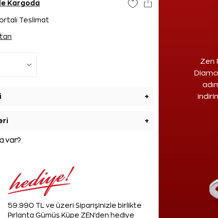
nde Kargoda
ortalı Teslimat
tan
Zen 
Diamon
adım
i
+
indir
eri
+
 var?
59.990 TL ve üzeri Siparişinizle birlikte
Pırlanta Gümüş Küpe ZEN'den hediye