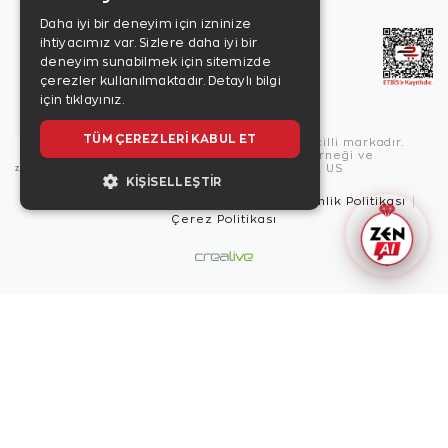
Daha iyi bir deneyim için izninize
ihtiyacımız var. Sizlere daha iyi bir
deneyim sunabilmek için sitemizde
çerezler kullanılmaktadır.
Detaylı bilgi
için tıklayınız.
TÜM ÇEREZLERI KABUL ET
Copyright © 2026, Zen Diamond tescilli markadır.
Zen Diamond Birleşmiş Markalar Derneği ve
Turquality Destek Programı üyesidir. US
KIŞISELLEŞTIR
Kullanım Şartları
Gizlilik İlkeleri
Güvenlik Politikası
Çerez Politikası