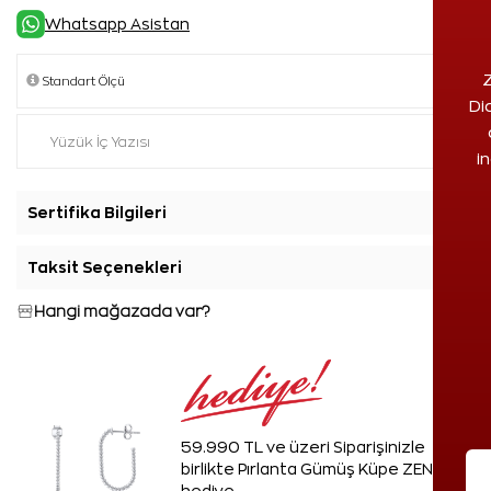
Whatsapp Asistan
Z
Di
i
Sertifika Bilgileri
+
Taksit Seçenekleri
+
Hangi mağazada var?
59.990 TL ve üzeri Siparişinizle
birlikte Pırlanta Gümüş Küpe ZEN'den