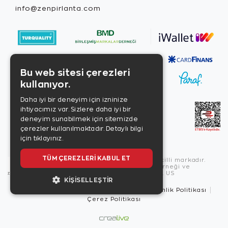
info@zenpirlanta.com
Bu web sitesi çerezleri
kullanıyor.
Daha iyi bir deneyim için izninize
ihtiyacımız var. Sizlere daha iyi bir
deneyim sunabilmek için sitemizde
çerezler kullanılmaktadır.
Detaylı bilgi
için tıklayınız.
TÜM ÇEREZLERI KABUL ET
Copyright © 2026, Zen Diamond tescilli markadır.
Zen Diamond Birleşmiş Markalar Derneği ve
Turquality Destek Programı üyesidir. US
KIŞISELLEŞTIR
Kullanım Şartları
Gizlilik İlkeleri
Güvenlik Politikası
Çerez Politikası