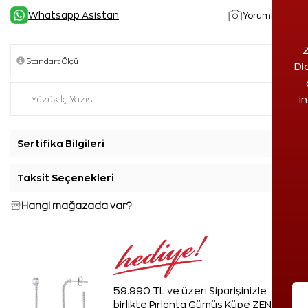
Whatsapp Asistan
Yorumlar(1)
Z
Di
i
Sertifika Bilgileri
+
Taksit Seçenekleri
+
Hangi mağazada var?
59.990 TL ve üzeri Siparişinizle
birlikte Pırlanta Gümüş Küpe ZEN'den