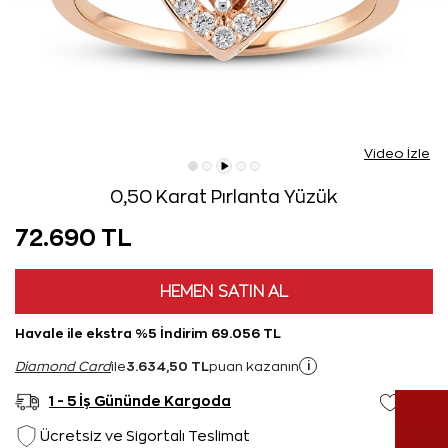
Video İzle
0,50 Karat Pırlanta Yüzük
72.690 TL
HEMEN SATIN AL
Havale ile ekstra %5 İndirim 69.056 TL
3.634,50 TL
i
Diamond Card
ile
puan kazanın
1 - 5 İş Gününde Kargoda
Ücretsiz ve Sigortalı Teslimat