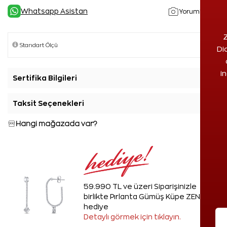
Whatsapp Asistan
Yorumlar(1)
Z
Di
i
Sertifika Bilgileri
+
Taksit Seçenekleri
+
Hangi mağazada var?
59.990 TL ve üzeri Siparişinizle
birlikte Pırlanta Gümüş Küpe ZEN'den
hediye
Detaylı görmek için tıklayın.