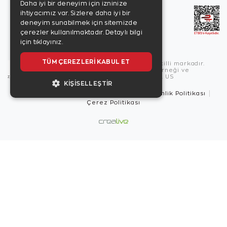
Daha iyi bir deneyim için izninize
ihtiyacımız var. Sizlere daha iyi bir
deneyim sunabilmek için sitemizde
çerezler kullanılmaktadır.
Detaylı bilgi
için tıklayınız.
TÜM ÇEREZLERI KABUL ET
Copyright © 2026, Zen Diamond tescilli markadır.
Zen Diamond Birleşmiş Markalar Derneği ve
Turquality Destek Programı üyesidir. US
KIŞISELLEŞTIR
Kullanım Şartları
Gizlilik İlkeleri
Güvenlik Politikası
Çerez Politikası