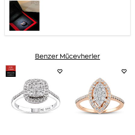
Benzer Mücevherler
ÇOK
SATAN
AYNI GÜN
KARGO