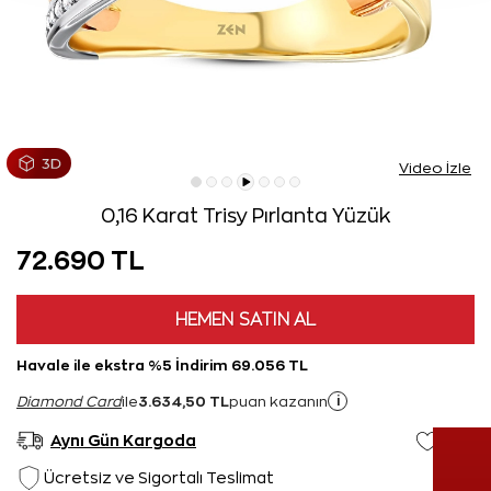
Video İzle
0,16 Karat Trisy Pırlanta Yüzük
72.690 TL
HEMEN SATIN AL
Havale ile ekstra %5 İndirim 69.056 TL
3.634,50 TL
i
Diamond Card
ile
puan kazanın
Aynı Gün Kargoda
Ücretsiz ve Sigortalı Teslimat