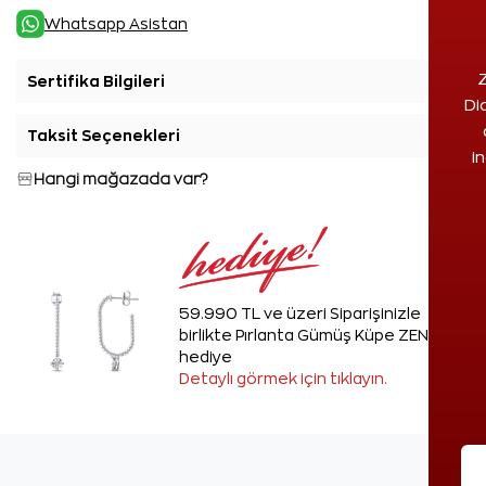
Whatsapp Asistan
Z
Sertifika Bilgileri
+
Di
Taksit Seçenekleri
+
i
Hangi mağazada var?
59.990 TL ve üzeri Siparişinizle
birlikte Pırlanta Gümüş Küpe ZEN'den
hediye
Detaylı görmek için tıklayın.