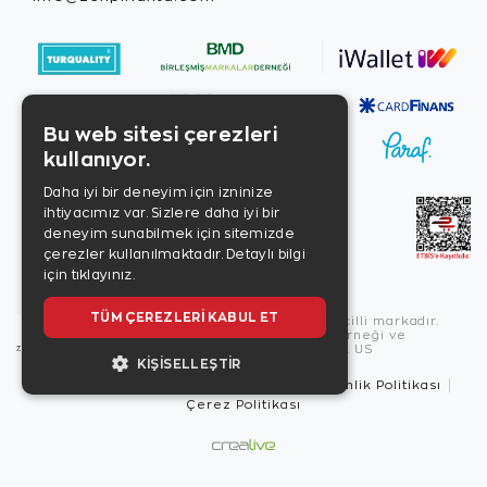
Bu web sitesi çerezleri
kullanıyor.
Daha iyi bir deneyim için izninize
ihtiyacımız var. Sizlere daha iyi bir
deneyim sunabilmek için sitemizde
çerezler kullanılmaktadır.
Detaylı bilgi
için tıklayınız.
TÜM ÇEREZLERI KABUL ET
Copyright © 2026, Zen Diamond tescilli markadır.
Zen Diamond Birleşmiş Markalar Derneği ve
Turquality Destek Programı üyesidir. US
KIŞISELLEŞTIR
Kullanım Şartları
Gizlilik İlkeleri
Güvenlik Politikası
Çerez Politikası