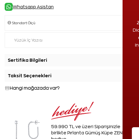
Whatsapp Asistan
Z
Di
i
Sertifika Bilgileri
+
Taksit Seçenekleri
+
Hangi mağazada var?
59.990 TL ve üzeri Siparişinizle
birlikte Pırlanta Gümüş Küpe ZEN'den