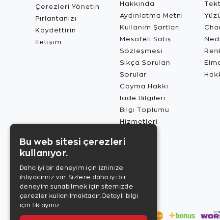
Hakkında
Tekt
Çerezleri Yönetin
Aydınlatma Metni
Yüz
Pırlantanızı
Kullanım Şartları
Char
Kaydettirin
Mesafeli Satış
Ned
İletişim
Sözleşmesi
Renk
Sıkça Sorulan
Elma
Sorular
Hak
Cayma Hakkı
İade Bilgileri
Bilgi Toplumu
Hizmetleri
Bu web sitesi çerezleri
kullanıyor.
Daha iyi bir deneyim için izninize
ihtiyacımız var. Sizlere daha iyi bir
deneyim sunabilmek için sitemizde
çerezler kullanılmaktadır.
Detaylı bilgi
için tıklayınız.