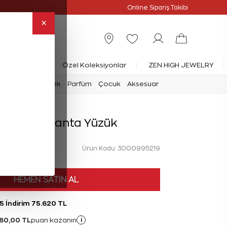
Online Özel
Online Sipariş Takibi
×
rlanta Yüzük
Özel Koleksiyonlar
ZEN HIGH JEWELRY
mark
Saat
Erkek
Parfüm
Çocuk
Aksesuar
 Karat Pırlanta Yüzük
Ürün Kodu: 3000995219
HEMEN SATIN AL
5 İndirim 75.620 TL
80,00 TL
i
puan kazanın