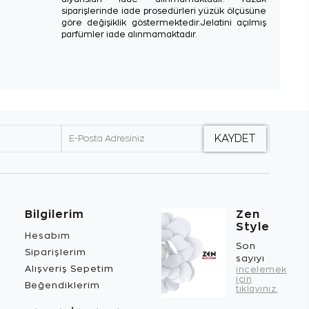
siparişlerinde iade prosedürleri yüzük ölçüsüne
göre değişiklik göstermektedir.Jelatini açılmış
parfümler iade alınmamaktadır.
Bilgilerim
Zen
Style
Hesabım
Son
Siparişlerim
sayıyı
Alışveriş Sepetim
incelemek
için
Beğendiklerim
tıklayınız.