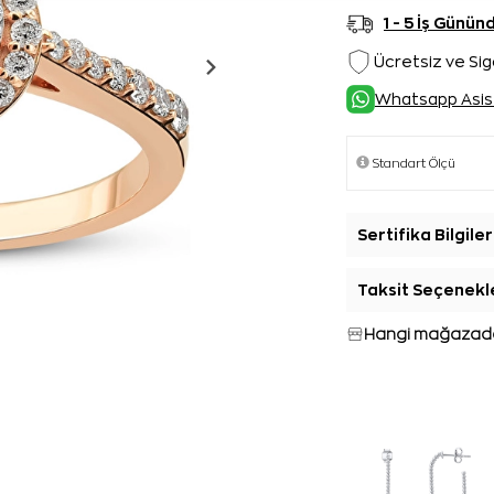
1 - 5 İş Günü
Ücretsiz ve Sig
Whatsapp Asis
Sertifika Bilgiler
Taksit Seçenekl
Hangi mağazada