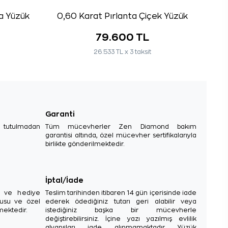
ta Yüzük
0,60 Karat Pırlanta Çiçek Yüzük
79.600 TL
26.533 TL x 3 taksit
Garanti
e tutulmadan
Tüm mücevherler Zen Diamond bakım
garantisi altında, özel mücevher sertifikalarıyla
birlikte gönderilmektedir.
İptal/İade
sı ve hediye
Teslim tarihinden itibaren 14 gün içerisinde iade
tusu ve özel
ederek ödediğiniz tutarı geri alabilir veya
mektedir.
istediğiniz başka bir mücevherle
değiştirebilirsiniz. İçine yazı yazılmış evlilik
alyansları iade alınmamaktadır. Yüzük