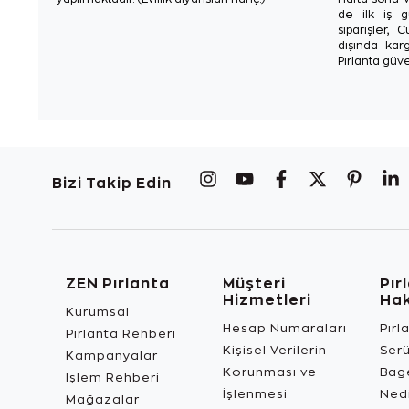
de ilk iş g
siparişler, 
dışında karg
Pırlanta güve
Bizi Takip Edin
ZEN Pırlanta
Müşteri
Pır
Hizmetleri
Ha
Kurumsal
Hesap Numaraları
Pırl
Pırlanta Rehberi
Kişisel Verilerin
Ser
Kampanyalar
Korunması ve
Bage
İşlem Rehberi
İşlenmesi
Ned
Mağazalar