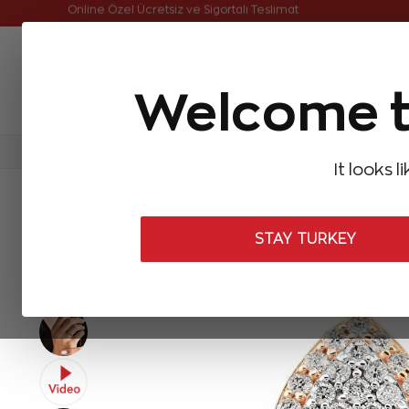
Online Özel Ücretsiz ve Sigortalı Teslimat
Welcome t
FIRSATLAR
Aynı Gün Kargo
Çok Satanlar
Baget Pırlantalar
Pırlanta Yüzükler
Pırlanta K
It looks l
ANASAYFA
Pırlanta Yüzükler
Tasarım Pırlanta Yüzükler
0,37 K
STAY TURKEY