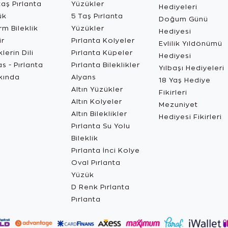
aş Pırlanta
Yüzükler
Hediyeleri
ük
5 Taş Pırlanta
Doğum Günü
m Bileklik
Yüzükler
Hediyesi
ir
Pırlanta Kolyeler
Evlilik Yıldönümü
lerin Dili
Pırlanta Küpeler
Hediyesi
s - Pırlanta
Pırlanta Bileklikler
Yılbaşı Hediyeleri
kında
Alyans
18 Yaş Hediye
Altın Yüzükler
Fikirleri
Altın Kolyeler
Mezuniyet
Altın Bileklikler
Hediyesi Fikirleri
Pırlanta Su Yolu
Bileklik
Pırlanta İnci Kolye
Oval Pırlanta
Yüzük
D Renk Pırlanta
Pırlanta