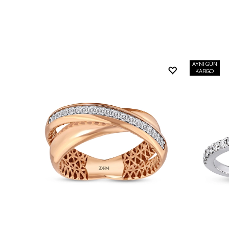
AYNI GÜN
KARGO