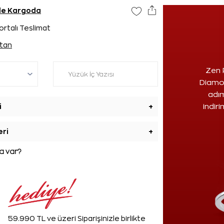
nde Kargoda
ortalı Teslimat
tan
Zen 
Diamon
adım
i
+
indir
eri
+
 var?
59.990 TL ve üzeri Siparişinizle birlikte