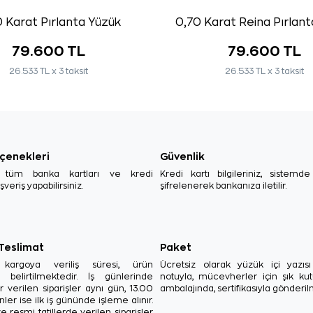
 Karat Pırlanta Yüzük
0,70 Karat Reina Pırlan
79.600 TL
79.600 TL
26.533 TL x 3 taksit
26.533 TL x 3 taksit
çenekleri
Güvenlik
, tüm banka kartları ve kredi
Kredi kartı bilgileriniz, sistemd
ışveriş yapabilirsiniz.
şifrelenerek bankanıza iletilir.
 Teslimat
Paket
in kargoya veriliş süresi, ürün
Ücretsiz olarak yüzük içi yazı
a belirtilmektedir. İş günlerinde
notuyla, mücevherler için şık ku
r verilen siparişler aynı gün, 13.00
ambalajında, sertifikasıyla gönderil
ler ise ilk iş gününde işleme alınır.
e resmi tatillerde verilen siparişler