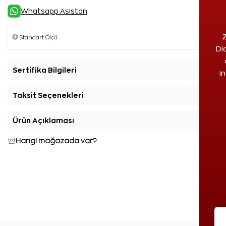
Whatsapp Asistan
Z
Di
Sertifika Bilgileri
+
i
Taksit Seçenekleri
+
Ürün Açıklaması
+
Hangi mağazada var?