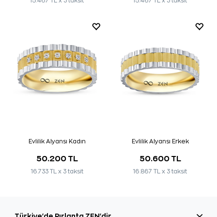
15.467 TL x 3 taksit
15.467 TL x 3 taksit
Evlilik Alyansı Kadın
Evlilik Alyansı Erkek
50.200 TL
50.600 TL
16.733 TL x 3 taksit
16.867 TL x 3 taksit
Türkiye'de Pırlanta ZEN'dir