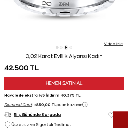
Video İzle
0,02 Karat Evlilik Alyansı Kadın
42.500 TL
HEMEN SATIN AL
Havale ile ekstra %5 İndirim 40.375 TL
850,00 TL
i
Diamond Card
ile
puan kazanın
5 İş Gününde Kargoda
Ücretsiz ve Sigortalı Teslimat