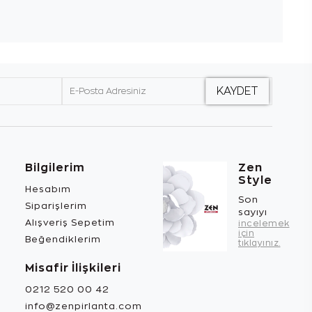
Bilgilerim
Zen
Style
Hesabım
Son
Siparişlerim
sayıyı
Alışveriş Sepetim
incelemek
için
Beğendiklerim
tıklayınız.
Misafir İlişkileri
0212 520 00 42
info@zenpirlanta.com