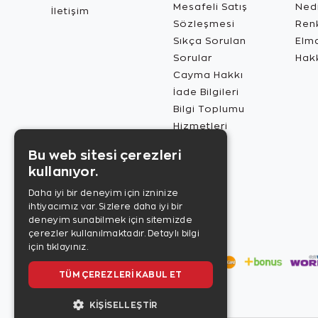
Mesafeli Satış
Ned
İletişim
Sözleşmesi
Renk
Sıkça Sorulan
Elma
Sorular
Hak
Cayma Hakkı
İade Bilgileri
Bilgi Toplumu
Hizmetleri
Bu web sitesi çerezleri
kullanıyor.
Daha iyi bir deneyim için izninize
ihtiyacımız var. Sizlere daha iyi bir
deneyim sunabilmek için sitemizde
çerezler kullanılmaktadır.
Detaylı bilgi
için tıklayınız.
TÜM ÇEREZLERI KABUL ET
KIŞISELLEŞTIR