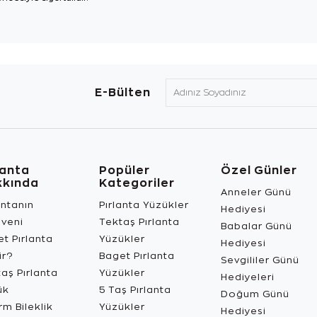
E-Bülten
lanta
Popüler
Özel Günler
kkında
Kategoriler
Anneler Günü
antanın
Pırlanta Yüzükler
Hediyesi
üveni
Tektaş Pırlanta
Babalar Günü
t Pırlanta
Yüzükler
Hediyesi
ir?
Baget Pırlanta
Sevgililer Günü
aş Pırlanta
Yüzükler
Hediyeleri
ük
5 Taş Pırlanta
Doğum Günü
m Bileklik
Yüzükler
Hediyesi