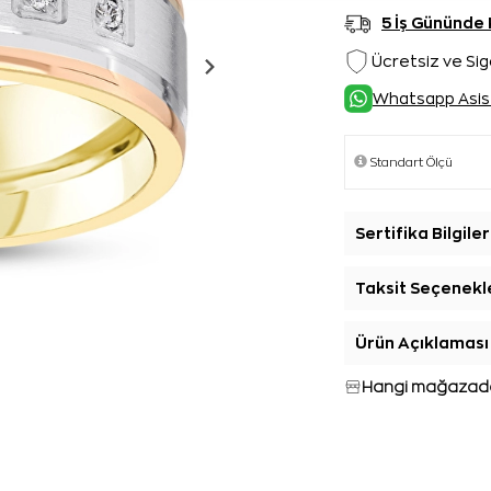
5 İş Gününde
Ücretsiz ve Sig
Whatsapp Asis
Sertifika Bilgiler
Taksit Seçenekl
Ürün Açıklaması
Hangi mağazada