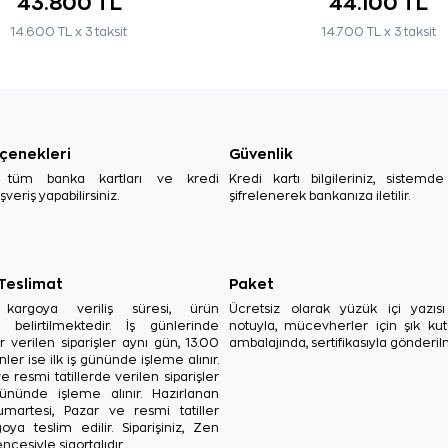
43.800 TL
44.100 TL
14.600 TL x 3 taksit
14.700 TL x 3 taksit
çenekleri
Güvenlik
, tüm banka kartları ve kredi
Kredi kartı bilgileriniz, sistemd
ışveriş yapabilirsiniz.
şifrelenerek bankanıza iletilir.
 Teslimat
Paket
in kargoya veriliş süresi, ürün
Ücretsiz olarak yüzük içi yazı
a belirtilmektedir. İş günlerinde
notuyla, mücevherler için şık ku
r verilen siparişler aynı gün, 13.00
ambalajında, sertifikasıyla gönderil
ler ise ilk iş gününde işleme alınır.
e resmi tatillerde verilen siparişler
ününde işleme alınır. Hazırlanan
Cumartesi, Pazar ve resmi tatiller
oya teslim edilir. Siparişiniz, Zen
ncesiyle sigortalıdır.