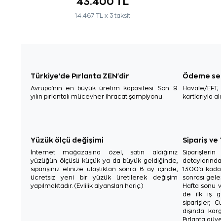
43.400 TL
14.467 TL x 3 taksit
Türkiye'de Pırlanta ZEN'dir
Ödeme se
Avrupa'nın en büyük üretim kapasitesi. Son 9
Havale/EFT
yılın pırlantalı mücevher ihracat şampiyonu.
kartlarıyla al
Yüzük ölçü değişimi
Sipariş ve
İnternet mağazasına özel, satın aldığınız
Siparişler
yüzüğün ölçüsü küçük ya da büyük geldiğinde,
detaylarınd
siparişiniz elinize ulaştıktan sonra 6 ay içinde,
13.00'a kada
ücretsiz yeni bir yüzük üretilerek değişim
sonrası gelen
yapılmaktadır. (Evlilik alyansları hariç.)
Hafta sonu v
de ilk iş g
siparişler, 
dışında karg
Pırlanta güve