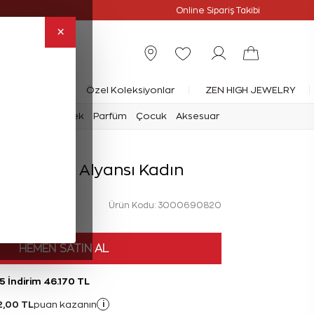
Online Özel
Online Sipariş Takibi
×
rlanta Yüzük
Özel Koleksiyonlar
ZEN HIGH JEWELRY
mark
Saat
Erkek
Parfüm
Çocuk
Aksesuar
rat Evlilik Alyansı Kadın
Ürün Kodu: 3000690820
HEMEN SATIN AL
5 İndirim 46.170 TL
2,00 TL
i
puan kazanın