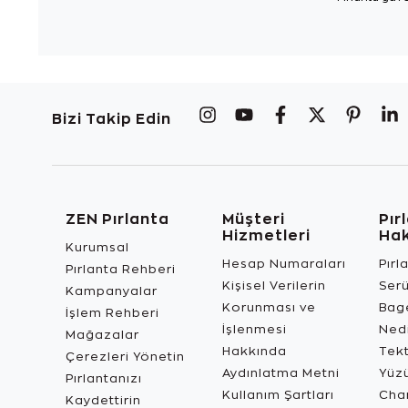
Bizi Takip Edin
ZEN Pırlanta
Müşteri
Pır
Hizmetleri
Ha
Kurumsal
Hesap Numaraları
Pırl
Pırlanta Rehberi
Kişisel Verilerin
Ser
Kampanyalar
Korunması ve
Bage
İşlem Rehberi
İşlenmesi
Ned
Mağazalar
Hakkında
Tekt
Çerezleri Yönetin
Aydınlatma Metni
Yüz
Pırlantanızı
Kullanım Şartları
Char
Kaydettirin