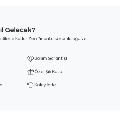
sıl Gelecek?
m edilene kadar Zen Pırlanta sorumluluğu ve
Bakım Garantisi
Özel Şık Kutu
ka
Kolay İade