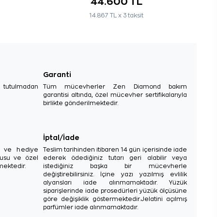
44.600 TL
14.867 TL x 3 taksit
Garanti
e tutulmadan
Tüm mücevherler Zen Diamond bakım
garantisi altında, özel mücevher sertifikalarıyla
birlikte gönderilmektedir.
İptal/İade
sı ve hediye
Teslim tarihinden itibaren 14 gün içerisinde iade
tusu ve özel
ederek ödediğiniz tutarı geri alabilir veya
mektedir.
istediğiniz başka bir mücevherle
değiştirebilirsiniz. İçine yazı yazılmış evlilik
alyansları iade alınmamaktadır. Yüzük
siparişlerinde iade prosedürleri yüzük ölçüsüne
göre değişiklik göstermektedir.Jelatini açılmış
parfümler iade alınmamaktadır.