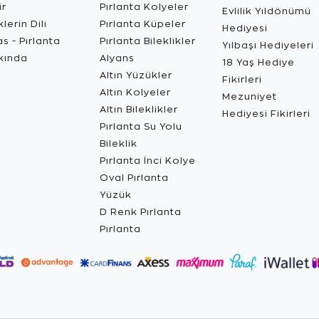
ir
Pırlanta Kolyeler
Evlilik Yıldönümü
lerin Dili
Pırlanta Küpeler
Hediyesi
s - Pırlanta
Pırlanta Bileklikler
Yılbaşı Hediyeleri
kında
Alyans
18 Yaş Hediye
Altın Yüzükler
Fikirleri
Altın Kolyeler
Mezuniyet
Altın Bileklikler
Hediyesi Fikirleri
Pırlanta Su Yolu
Bileklik
Pırlanta İnci Kolye
Oval Pırlanta
Yüzük
D Renk Pırlanta
Pırlanta