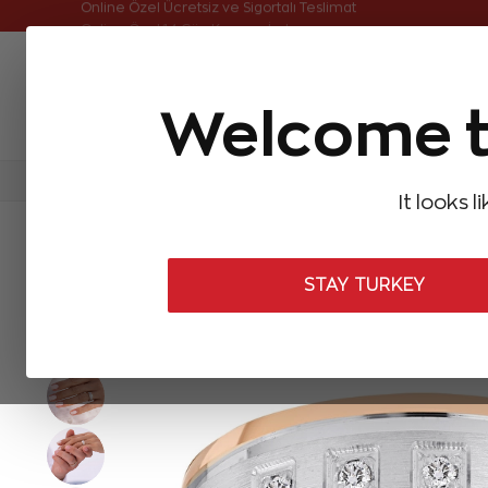
Online Özel Ücretsiz ve Sigortalı Teslimat
Welcome t
FIRSATLAR
Aynı Gün Kargo
Çok Satanlar
Baget Pırlantalar
Pırlanta Yüzükler
Pırlanta K
It looks l
ANASAYFA
Zen Alyans
Zen Alyans
0,08 Karat Evlilik Alyansı 
STAY TURKEY