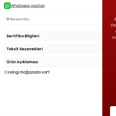
Whatsapp Asistan
Z
Di
Sertifika Bilgileri
+
i
Taksit Seçenekleri
+
Ürün Açıklaması
+
Hangi mağazada var?