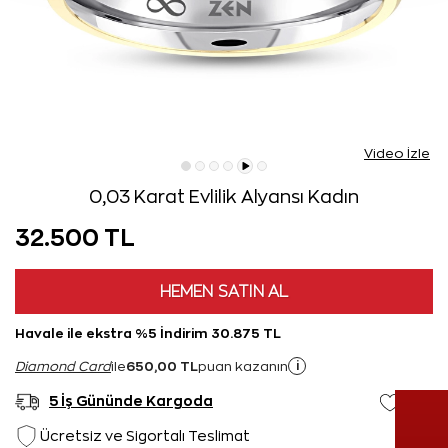
Video İzle
0,03 Karat Evlilik Alyansı Kadın
32.500 TL
HEMEN SATIN AL
Havale ile ekstra %5 İndirim 30.875 TL
650,00 TL
i
Diamond Card
ile
puan kazanın
5 İş Gününde Kargoda
Ücretsiz ve Sigortalı Teslimat