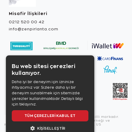
Misafir İlişkileri
0212 520 00 42
info@zenpirlanta.com
Bu web sitesi çerezleri
kullanıyor.
Daha iyi bir deneyim için izninize
ihtiyacımız var. Sizlere daha iyi bir
deneyim sunabilmek için sitemizde
çerezler kullanılmaktadır.
Detaylı bilgi
için tıklayınız.
TÜM ÇEREZLERI KABUL ET
Copyright © 2026, Zen Diamond tescilli markadır.
Zen Diamond Birleşmiş Markalar Derneği ve
Turquality Destek Programı üyesidir. US
KIŞISELLEŞTIR