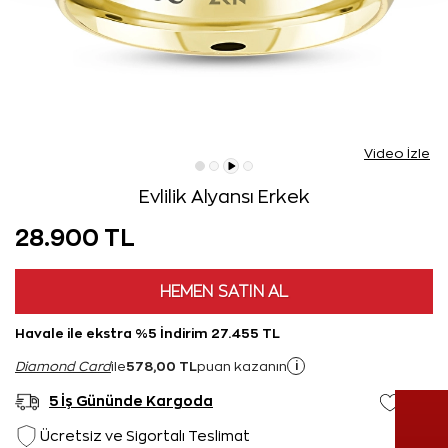
Video İzle
Evlilik Alyansı Erkek
28.900 TL
HEMEN SATIN AL
Havale ile ekstra %5 İndirim 27.455 TL
578,00 TL
i
Diamond Card
ile
puan kazanın
5 İş Gününde Kargoda
Ücretsiz ve Sigortalı Teslimat