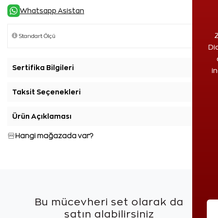
Whatsapp Asistan
Z
Di
Sertifika Bilgileri
+
i
Taksit Seçenekleri
+
Ürün Açıklaması
+
Hangi mağazada var?
Bu mücevheri set olarak da
satın alabilirsiniz