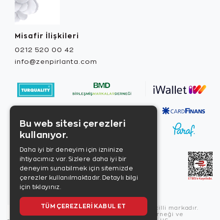
Misafir İlişkileri
0212 520 00 42
info@zenpirlanta.com
Bu web sitesi çerezleri
kullanıyor.
Daha iyi bir deneyim için izninize
ihtiyacımız var. Sizlere daha iyi bir
deneyim sunabilmek için sitemizde
çerezler kullanılmaktadır.
Detaylı bilgi
için tıklayınız.
TÜM ÇEREZLERI KABUL ET
Copyright © 2026, Zen Diamond tescilli markadır.
Zen Diamond Birleşmiş Markalar Derneği ve