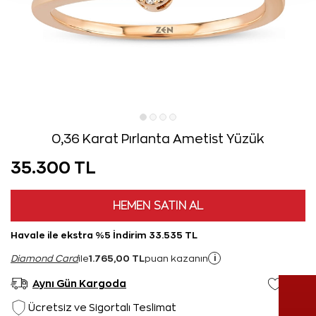
0,36 Karat Pırlanta Ametist Yüzük
35.300 TL
HEMEN SATIN AL
Havale ile ekstra %5 İndirim 33.535 TL
1.765,00 TL
i
Diamond Card
ile
puan kazanın
Aynı Gün Kargoda
Ücretsiz ve Sigortalı Teslimat