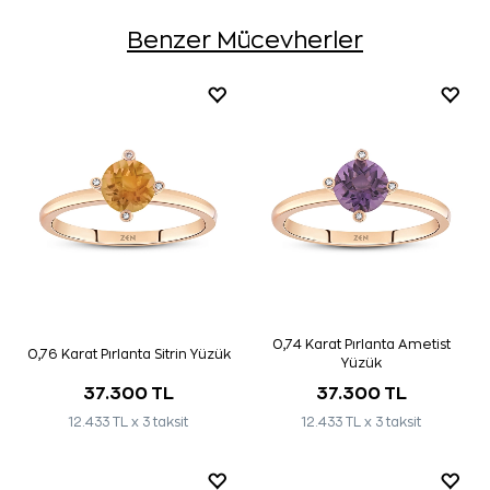
Benzer Mücevherler
0,74 Karat Pırlanta Ametist
0,76 Karat Pırlanta Sitrin Yüzük
Yüzük
37.300 TL
37.300 TL
12.433 TL x 3 taksit
12.433 TL x 3 taksit