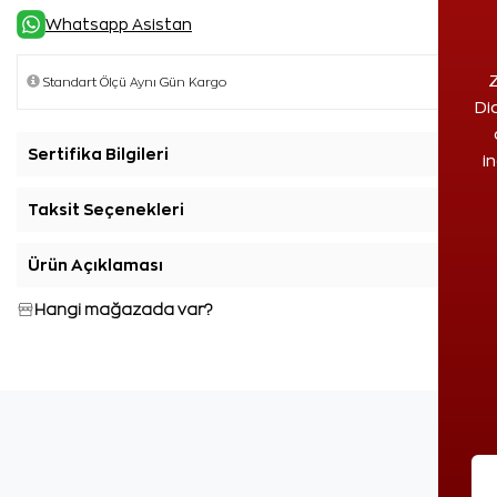
Whatsapp Asistan
Z
Di
Sertifika Bilgileri
+
i
Taksit Seçenekleri
+
Ürün Açıklaması
+
Hangi mağazada var?