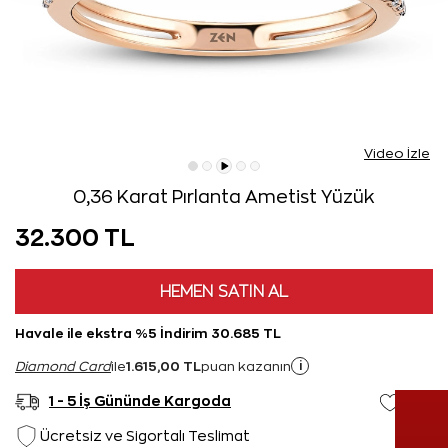
Video İzle
0,36 Karat Pırlanta Ametist Yüzük
32.300 TL
HEMEN SATIN AL
Havale ile ekstra %5 İndirim 30.685 TL
1.615,00 TL
i
Diamond Card
ile
puan kazanın
1 - 5 İş Gününde Kargoda
Ücretsiz ve Sigortalı Teslimat