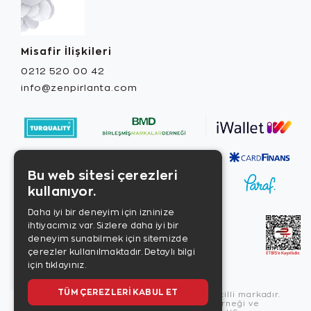
Misafir İlişkileri
0212 520 00 42
info@zenpirlanta.com
Bu web sitesi çerezleri
kullanıyor.
Daha iyi bir deneyim için izninize
ihtiyacımız var. Sizlere daha iyi bir
deneyim sunabilmek için sitemizde
çerezler kullanılmaktadır.
Detaylı bilgi
için tıklayınız.
TÜM ÇEREZLERI KABUL ET
Copyright © 2026, Zen Diamond tescilli markadır.
Zen Diamond Birleşmiş Markalar Derneği ve