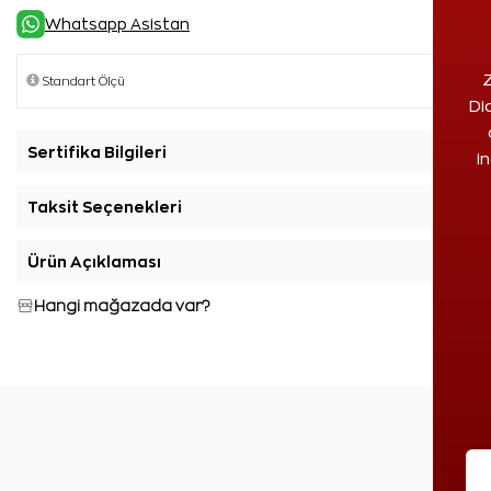
Whatsapp Asistan
Z
Di
Sertifika Bilgileri
+
i
Taksit Seçenekleri
+
Ürün Açıklaması
+
Hangi mağazada var?