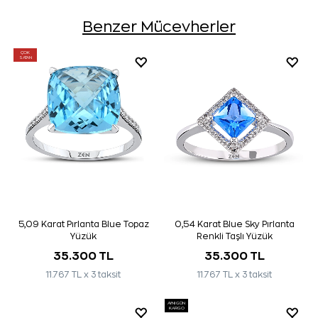
Benzer Mücevherler
ÇOK
SATAN
5,09 Karat Pırlanta Blue Topaz
0,54 Karat Blue Sky Pırlanta
Yüzük
Renkli Taşlı Yüzük
35.300 TL
35.300 TL
11.767 TL x 3 taksit
11.767 TL x 3 taksit
AYNI GÜN
KARGO