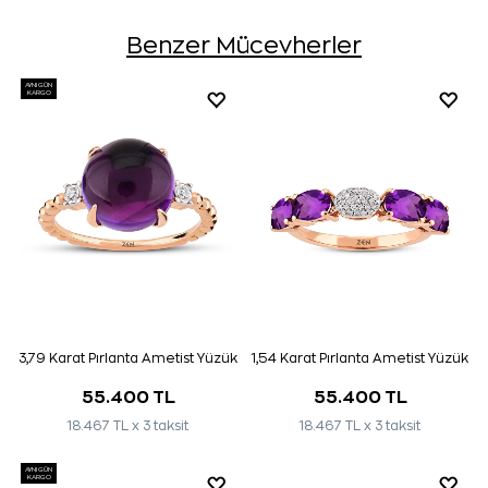
Benzer Mücevherler
AYNI GÜN
KARGO
3,79 Karat Pırlanta Ametist Yüzük
1,54 Karat Pırlanta Ametist Yüzük
55.400 TL
55.400 TL
18.467 TL x 3 taksit
18.467 TL x 3 taksit
AYNI GÜN
KARGO