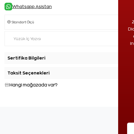
Whatsapp Asistan
Z
Di
i
Sertifika Bilgileri
+
Taksit Seçenekleri
+
Hangi mağazada var?