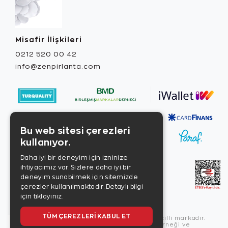
Misafir İlişkileri
0212 520 00 42
info@zenpirlanta.com
Bu web sitesi çerezleri
kullanıyor.
Daha iyi bir deneyim için izninize
ihtiyacımız var. Sizlere daha iyi bir
deneyim sunabilmek için sitemizde
çerezler kullanılmaktadır.
Detaylı bilgi
için tıklayınız.
TÜM ÇEREZLERI KABUL ET
Copyright © 2026, Zen Diamond tescilli markadır.
Zen Diamond Birleşmiş Markalar Derneği ve