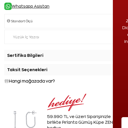
Whatsapp Asistan
Z
Di
i
Sertifika Bilgileri
+
Taksit Seçenekleri
+
Hangi mağazada var?
59.990 TL ve üzeri Siparişinizle
birlikte Pırlanta Gümüş Küpe ZEN'den