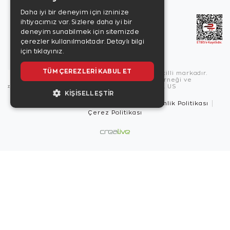
Daha iyi bir deneyim için izninize
ihtiyacımız var. Sizlere daha iyi bir
deneyim sunabilmek için sitemizde
çerezler kullanılmaktadır.
Detaylı bilgi
için tıklayınız.
TÜM ÇEREZLERI KABUL ET
Copyright © 2026, Zen Diamond tescilli markadır.
Zen Diamond Birleşmiş Markalar Derneği ve
Turquality Destek Programı üyesidir. US
KIŞISELLEŞTIR
Kullanım Şartları
Gizlilik İlkeleri
Güvenlik Politikası
Çerez Politikası