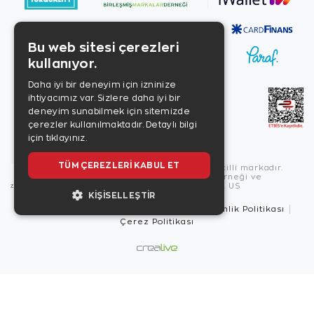
Bu web sitesi çerezleri
kullanıyor.
Daha iyi bir deneyim için izninize
ihtiyacımız var. Sizlere daha iyi bir
deneyim sunabilmek için sitemizde
çerezler kullanılmaktadır.
Detaylı bilgi
için tıklayınız.
TÜM ÇEREZLERI KABUL ET
Copyright © 2026, Zen Diamond tescilli markadır.
Zen Diamond Birleşmiş Markalar Derneği ve
Turquality Destek Programı üyesidir. US
KIŞISELLEŞTIR
Kullanım Şartları
Gizlilik İlkeleri
Güvenlik Politikası
Çerez Politikası