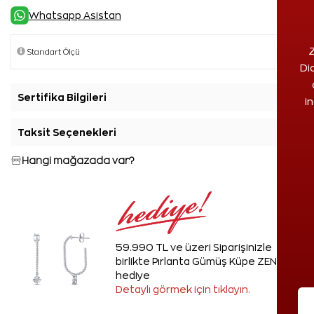
Whatsapp Asistan
Z
Di
Sertifika Bilgileri
+
i
Taksit Seçenekleri
+
Hangi mağazada var?
59.990 TL ve üzeri Siparişinizle
birlikte Pırlanta Gümüş Küpe ZEN'den
hediye
Detaylı görmek için tıklayın.