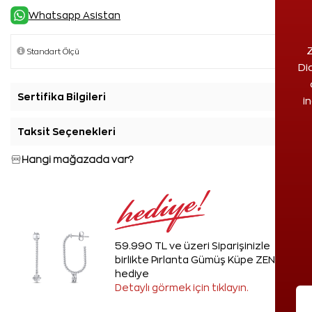
Whatsapp Asistan
Z
Di
Sertifika Bilgileri
+
i
Taksit Seçenekleri
+
Hangi mağazada var?
59.990 TL ve üzeri Siparişinizle
birlikte Pırlanta Gümüş Küpe ZEN'den
hediye
Detaylı görmek için tıklayın.