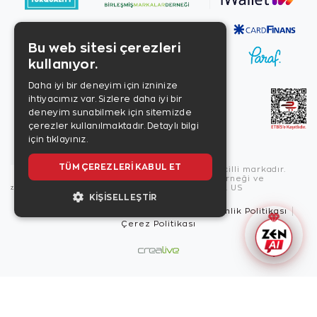
Bu web sitesi çerezleri
kullanıyor.
Daha iyi bir deneyim için izninize
ihtiyacımız var. Sizlere daha iyi bir
deneyim sunabilmek için sitemizde
çerezler kullanılmaktadır.
Detaylı bilgi
için tıklayınız.
TÜM ÇEREZLERI KABUL ET
Copyright © 2026, Zen Diamond tescilli markadır.
Zen Diamond Birleşmiş Markalar Derneği ve
Turquality Destek Programı üyesidir. US
KIŞISELLEŞTIR
Kullanım Şartları
Gizlilik İlkeleri
Güvenlik Politikası
Çerez Politikası