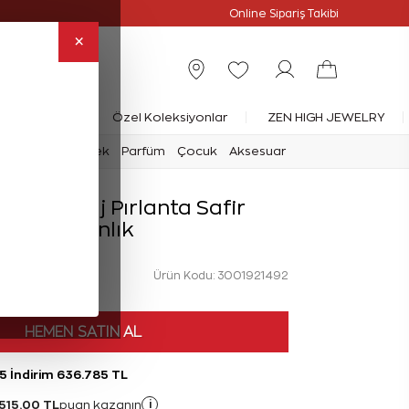
Online Özel
Online Sipariş Takibi
×
rlanta Yüzük
Özel Koleksiyonlar
ZEN HIGH JEWELRY
mark
Saat
Erkek
Parfüm
Çocuk
Aksesuar
at Anturaj Pırlanta Safir
Gerdanlık
Ürün Kodu: 3001921492
L
HEMEN SATIN AL
5 İndirim 636.785 TL
515,00 TL
i
puan kazanın