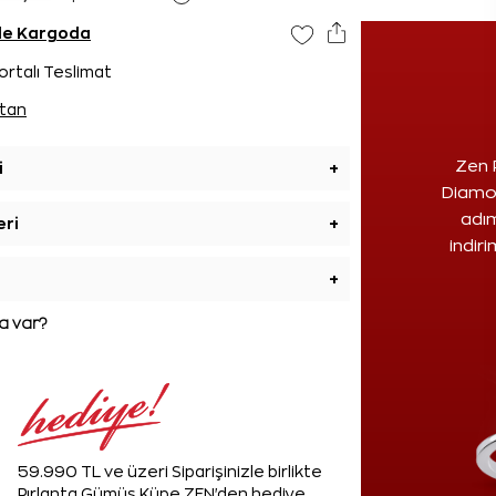
nde Kargoda
ortalı Teslimat
tan
Zen 
i
+
Diamon
adım
eri
+
indir
+
 var?
59.990 TL ve üzeri Siparişinizle birlikte
Pırlanta Gümüş Küpe ZEN'den hediye