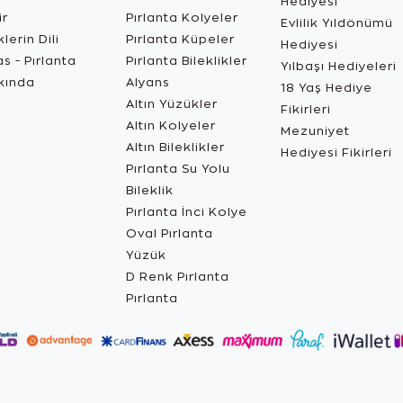
Hediyesi
ir
Pırlanta Kolyeler
Evlilik Yıldönümü
lerin Dili
Pırlanta Küpeler
Hediyesi
s - Pırlanta
Pırlanta Bileklikler
Yılbaşı Hediyeleri
kında
Alyans
18 Yaş Hediye
Altın Yüzükler
Fikirleri
Altın Kolyeler
Mezuniyet
Altın Bileklikler
Hediyesi Fikirleri
Pırlanta Su Yolu
Bileklik
Pırlanta İnci Kolye
Oval Pırlanta
Yüzük
D Renk Pırlanta
Pırlanta