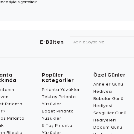
ncesiyle sigortalıdır.
E-Bülten
lanta
Popüler
Özel Günler
kkında
Kategoriler
Anneler Günü
antanın
Pırlanta Yüzükler
Hediyesi
üveni
Tektaş Pırlanta
Babalar Günü
t Pırlanta
Yüzükler
Hediyesi
ir?
Baget Pırlanta
Sevgililer Günü
aş Pırlanta
Yüzükler
Hediyeleri
ük
5 Taş Pırlanta
Doğum Günü
m Bileklik
Yüzükler