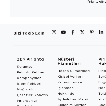
Pırlanta güve
Bizi Takip Edin
ZEN Pırlanta
Müşteri
Pır
Hizmetleri
Ha
Kurumsal
Hesap Numaraları
Pırl
Pırlanta Rehberi
Kişisel Verilerin
Ser
Kampanyalar
Korunması ve
Bage
İşlem Rehberi
İşlenmesi
Ned
Mağazalar
Hakkında
Tekt
Çerezleri Yönetin
Aydınlatma Metni
Yüz
Pırlantanızı
Kullanım Şartları
Char