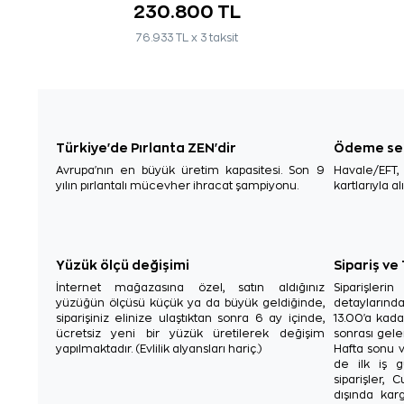
230.800 TL
76.933 TL x 3 taksit
Türkiye'de Pırlanta ZEN'dir
Ödeme se
Avrupa'nın en büyük üretim kapasitesi. Son 9
Havale/EFT
yılın pırlantalı mücevher ihracat şampiyonu.
kartlarıyla al
Yüzük ölçü değişimi
Sipariş ve
İnternet mağazasına özel, satın aldığınız
Siparişler
yüzüğün ölçüsü küçük ya da büyük geldiğinde,
detaylarınd
siparişiniz elinize ulaştıktan sonra 6 ay içinde,
13.00'a kada
ücretsiz yeni bir yüzük üretilerek değişim
sonrası gelen
yapılmaktadır. (Evlilik alyansları hariç.)
Hafta sonu v
de ilk iş g
siparişler, 
dışında karg