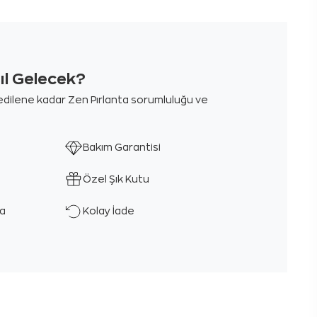
sıl Gelecek?
m edilene kadar Zen Pırlanta sorumluluğu ve
Bakım Garantisi
Özel Şık Kutu
ka
Kolay İade