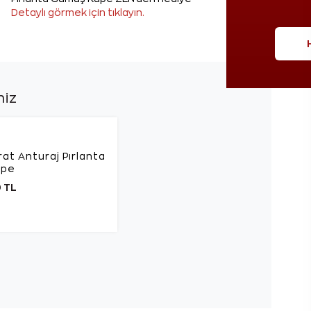
Detaylı görmek için tıklayın.
niz
rat Anturaj Pırlanta
üpe
 TL