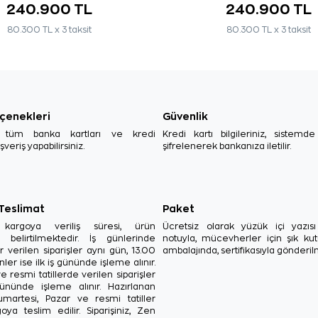
240.900 TL
240.900 TL
80.300 TL x 3 taksit
80.300 TL x 3 taksit
çenekleri
Güvenlik
, tüm banka kartları ve kredi
Kredi kartı bilgileriniz, sistemd
ışveriş yapabilirsiniz.
şifrelenerek bankanıza iletilir.
 Teslimat
Paket
in kargoya veriliş süresi, ürün
Ücretsiz olarak yüzük içi yazı
a belirtilmektedir. İş günlerinde
notuyla, mücevherler için şık ku
r verilen siparişler aynı gün, 13.00
ambalajında, sertifikasıyla gönderil
ler ise ilk iş gününde işleme alınır.
e resmi tatillerde verilen siparişler
ününde işleme alınır. Hazırlanan
Cumartesi, Pazar ve resmi tatiller
oya teslim edilir. Siparişiniz, Zen