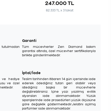
247.000 TL
82.333 TL x 3 taksit
Garanti
e tutulmadan
Tüm mücevherler Zen Diamond bakım
garantisi altında, özel mücevher sertifikalarıyla
birlikte gönderilmektedir.
İptal/İade
sı ve hediye
Teslim tarihinden itibaren 14 gün içerisinde iade
tusu ve özel
ederek ödediğiniz tutarı geri alabilir veya
mektedir.
istediğiniz başka bir mücevherle
değiştirebilirsiniz. İçine yazı yazılmış evlilik
alyansları iade alınmamaktadır. Yüzük
siparişlerinde iade prosedürleri yüzük ölçüsüne
göre değişiklik göstermektedir.Jelatini açılmış
parfümler iade alınmamaktadır.