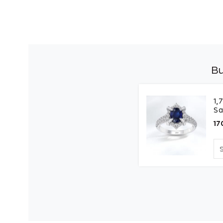
Bu
1,
Sa
17