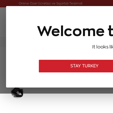
Online Özel Ücretsiz ve Sigortalı Teslimat
Welcome t
FIRSATLAR
Aynı Gün Kargo
Çok Satanlar
Baget Pırlantalar
Pırlanta Yüzükler
Pırlanta K
It looks l
ANASAYFA
Pırlanta Kolyeler
Pırlanta Gerdanlıklar
5,74 Karat A
STAY TURKEY