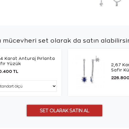
 mücevheri set olarak da
satın alabilirsi
74 Karat Anturaj Pırlanta
fir Yüzük
2,67 Ka
Safir K
0.400 TL
226.800