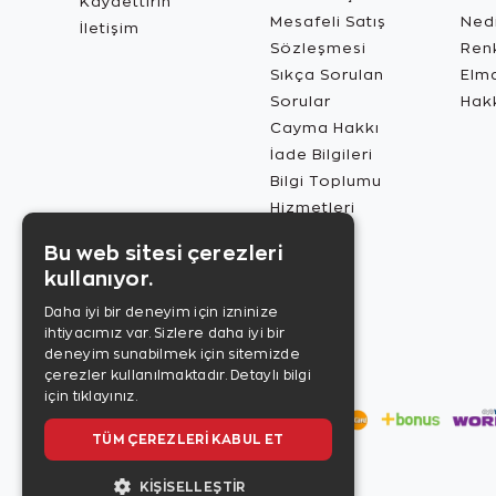
Kaydettirin
Mesafeli Satış
Ned
İletişim
Sözleşmesi
Renk
Sıkça Sorulan
Elma
Sorular
Hak
Cayma Hakkı
İade Bilgileri
Bilgi Toplumu
Hizmetleri
Bu web sitesi çerezleri
kullanıyor.
Daha iyi bir deneyim için izninize
ihtiyacımız var. Sizlere daha iyi bir
deneyim sunabilmek için sitemizde
çerezler kullanılmaktadır.
Detaylı bilgi
için tıklayınız.
TÜM ÇEREZLERI KABUL ET
KIŞISELLEŞTIR