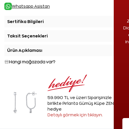
Whatsapp Asistan
Z
Sertifika Bilgileri
+
Di
Taksit Seçenekleri
+
i
Ürün Açıklaması
+
Hangi mağazada var?
59.990 TL ve üzeri Siparişinizle
birlikte Pırlanta Gümüş Küpe ZEN'den
hediye
Detaylı görmek için tıklayın.