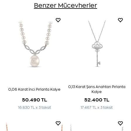
Benzer Mücevherler
0,13 Karat Şans Anahtarı Pırlanta
0,06 Karat İnci Pırlanta Kolye
Kolye
50.490 TL
52.400 TL
16.830 TL x 3 taksit
17.467 TL x 3 taksit