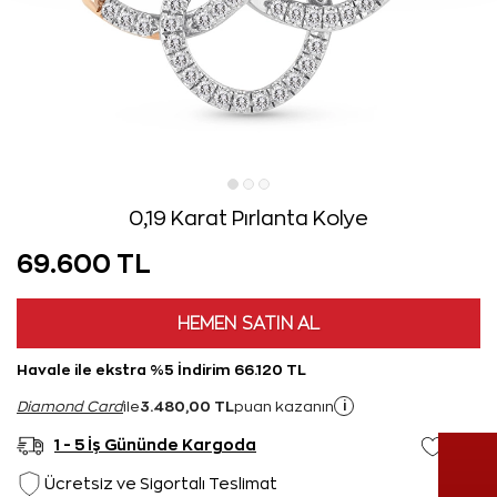
0,19 Karat Pırlanta Kolye
69.600 TL
HEMEN SATIN AL
Havale ile ekstra %5 İndirim 66.120 TL
3.480,00 TL
i
Diamond Card
ile
puan kazanın
1 - 5 İş Gününde Kargoda
Ücretsiz ve Sigortalı Teslimat