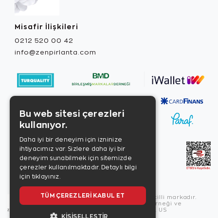
Misafir İlişkileri
0212 520 00 42
info@zenpirlanta.com
Bu web sitesi çerezleri
kullanıyor.
Daha iyi bir deneyim için izninize
ihtiyacımız var. Sizlere daha iyi bir
deneyim sunabilmek için sitemizde
çerezler kullanılmaktadır.
Detaylı bilgi
için tıklayınız.
TÜM ÇEREZLERI KABUL ET
Copyright © 2026, Zen Diamond tescilli markadır.
Zen Diamond Birleşmiş Markalar Derneği ve
Turquality Destek Programı üyesidir. US
KIŞISELLEŞTIR