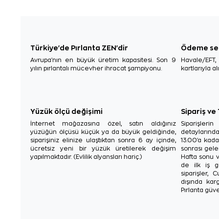
Türkiye'de Pırlanta ZEN'dir
Ödeme se
Avrupa'nın en büyük üretim kapasitesi. Son 9
Havale/EFT
yılın pırlantalı mücevher ihracat şampiyonu.
kartlarıyla al
Yüzük ölçü değişimi
Sipariş ve
İnternet mağazasına özel, satın aldığınız
Siparişler
yüzüğün ölçüsü küçük ya da büyük geldiğinde,
detaylarınd
siparişiniz elinize ulaştıktan sonra 6 ay içinde,
13.00'a kada
ücretsiz yeni bir yüzük üretilerek değişim
sonrası gelen
yapılmaktadır. (Evlilik alyansları hariç.)
Hafta sonu v
de ilk iş g
siparişler, 
dışında karg
Pırlanta güve