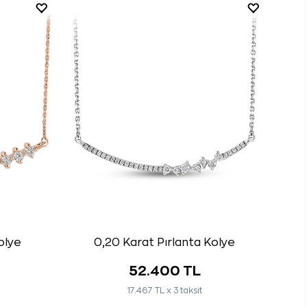
olye
0,20 Karat Pırlanta Kolye
52.400 TL
17.467 TL x 3 taksit