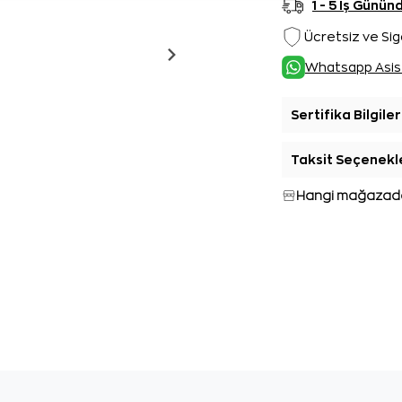
1 - 5 İş Günü
Ücretsiz ve Sig
Whatsapp Asis
Sertifika Bilgiler
Taksit Seçenekl
Hangi mağazada