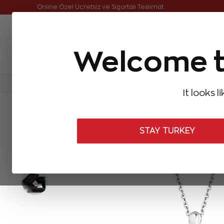
Online Özel Ücretsiz ve Sigortalı Teslimat
Welcome t
FIRSATLAR
Aynı Gün Kargo
Çok Satanlar
Baget Pırlantalar
Pırlanta Yüzükler
Pırlanta K
It looks l
ANASAYFA
Pırlanta Kolyeler
Tasarım Pırlanta Kolyeler
0,13 Ka
STAY TURKEY