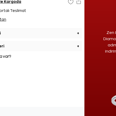
nde Kargoda
ortalı Teslimat
tan
Zen 
i
+
Diamon
adım
eri
+
indir
 var?