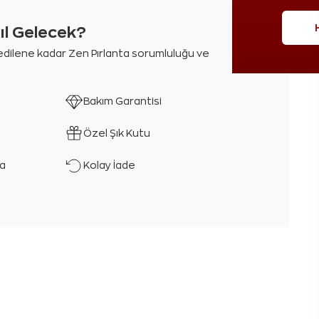
sıl Gelecek?
m edilene kadar Zen Pırlanta sorumluluğu ve
Bakım Garantisi
Özel Şık Kutu
ka
Kolay İade