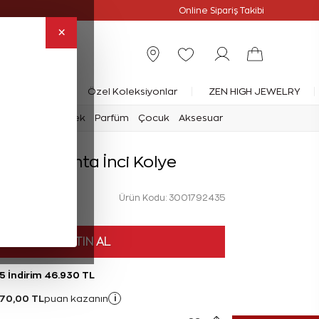
Online Özel
Online Sipariş Takibi
×
rlanta Yüzük
Özel Koleksiyonlar
ZEN HIGH JEWELRY
mark
Saat
Erkek
Parfüm
Çocuk
Aksesuar
arat Pırlanta İnci Kolye
Ürün Kodu: 3001792435
HEMEN SATIN AL
5 İndirim 46.930 TL
470,00 TL
i
puan kazanın