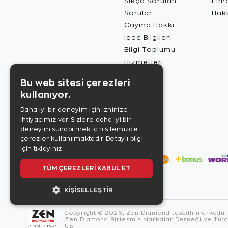
Sıkça Sorulan
Elma
Sorular
Hak
Cayma Hakkı
İade Bilgileri
Bilgi Toplumu
Hizmetleri
Bu web sitesi çerezleri
kullanıyor.
Daha iyi bir deneyim için izninize
ihtiyacımız var. Sizlere daha iyi bir
deneyim sunabilmek için sitemizde
çerezler kullanılmaktadır.
Detaylı bilgi
için tıklayınız.
TÜM ÇEREZLERI KABUL ET
KIŞISELLEŞTIR
Copyright © 2026, Zen Diamond tescilli markadır.
Zen Diamond Birleşmiş Markalar Derneği ve Turqu
US