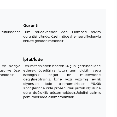
Garanti
e tutulmadan
Tüm mücevherler Zen Diamond bakım
garantisi altında, özel mücevher sertifikalarıyla
birlikte gönderilmektedir.
İptal/İade
sı ve hediye
Teslim tarihinden itibaren 14 gün içerisinde iade
tusu ve özel
ederek ödediğiniz tutarı geri alabilir veya
mektedir.
istediğiniz başka bir mücevherle
değiştirebilirsiniz. İçine yazı yazılmış evlilik
alyansları iade alınmamaktadır. Yüzük
siparişlerinde iade prosedürleri yüzük ölçüsüne
göre değişiklik göstermektedir.Jelatini açılmış
parfümler iade alınmamaktadır.