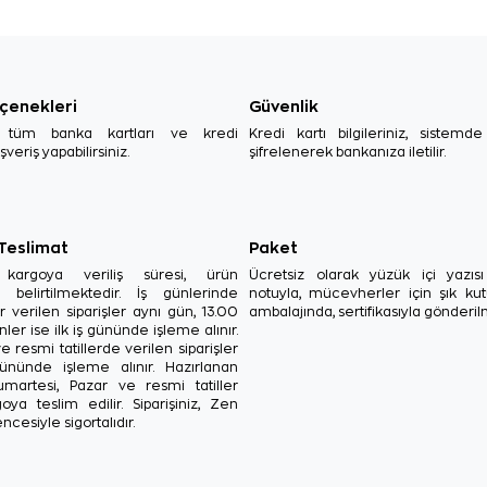
çenekleri
Güvenlik
, tüm banka kartları ve kredi
Kredi kartı bilgileriniz, sistemd
ışveriş yapabilirsiniz.
şifrelenerek bankanıza iletilir.
 Teslimat
Paket
in kargoya veriliş süresi, ürün
Ücretsiz olarak yüzük içi yazı
a belirtilmektedir. İş günlerinde
notuyla, mücevherler için şık ku
r verilen siparişler aynı gün, 13.00
ambalajında, sertifikasıyla gönderil
ler ise ilk iş gününde işleme alınır.
e resmi tatillerde verilen siparişler
ününde işleme alınır. Hazırlanan
Cumartesi, Pazar ve resmi tatiller
oya teslim edilir. Siparişiniz, Zen
ncesiyle sigortalıdır.