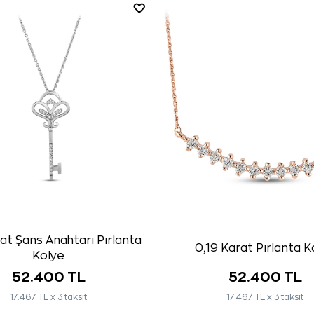
rat Şans Anahtarı Pırlanta
0,19 Karat Pırlanta K
Kolye
52.400 TL
52.400 TL
17.467 TL x 3 taksit
17.467 TL x 3 taksit