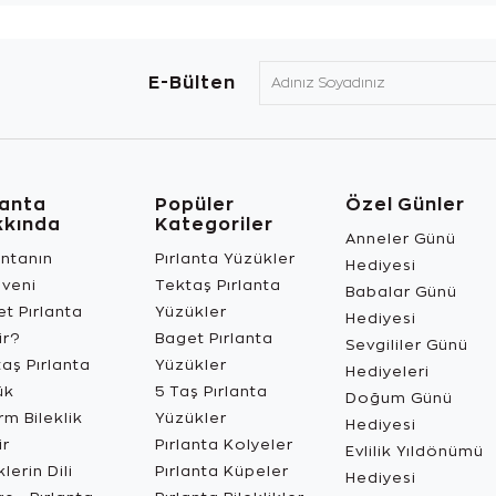
E-Bülten
lanta
Popüler
Özel Günler
kkında
Kategoriler
Anneler Günü
antanın
Pırlanta Yüzükler
Hediyesi
üveni
Tektaş Pırlanta
Babalar Günü
t Pırlanta
Yüzükler
Hediyesi
ir?
Baget Pırlanta
Sevgililer Günü
aş Pırlanta
Yüzükler
Hediyeleri
ük
5 Taş Pırlanta
Doğum Günü
m Bileklik
Yüzükler
Hediyesi
ir
Pırlanta Kolyeler
Evlilik Yıldönümü
lerin Dili
Pırlanta Küpeler
Hediyesi