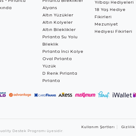
s - Pırlanta
Pırlanta Bileklikler
Yılbaşı Hediyeleri
kında
Alyans
18 Yaş Hediye
Altın Yüzükler
Fikirleri
Altın Kolyeler
Mezuniyet
Altın Bileklikler
Hediyesi Fikirleri
Pırlanta Su Yolu
Bileklik
Pırlanta İnci Kolye
Oval Pırlanta
Yüzük
D Renk Pırlanta
Pırlanta
Kullanım Şartları
Gizlilik
ality Destek Programı üyesidir.