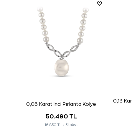
0,13 Ka
0,06 Karat İnci Pırlanta Kolye
50.490 TL
16.830 TL x 3 taksit