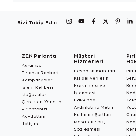
Bizi Takip Edin
ZEN Pırlanta
Müşteri
Pır
Hizmetleri
Ha
Kurumsal
Hesap Numaraları
Pırl
Pırlanta Rehberi
Kişisel Verilerin
Ser
Kampanyalar
Korunması ve
Bage
İşlem Rehberi
İşlenmesi
Ned
Mağazalar
Hakkında
Tekt
Çerezleri Yönetin
Aydınlatma Metni
Yüz
Pırlantanızı
Kullanım Şartları
Char
Kaydettirin
Mesafeli Satış
Ned
İletişim
Sözleşmesi
Renk