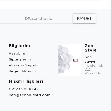
Bilgilerim
Zen
Style
Hesabım
Son
Siparişlerim
sayıyı
Alışveriş Sepetim
incelemek
için
Beğendiklerim
tıklayınız.
Misafir İlişkileri
0212 520 00 42
info@zenpirlanta.com