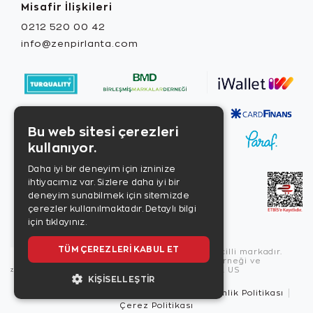
Misafir İlişkileri
0212 520 00 42
info@zenpirlanta.com
Bu web sitesi çerezleri
kullanıyor.
Daha iyi bir deneyim için izninize
ihtiyacımız var. Sizlere daha iyi bir
deneyim sunabilmek için sitemizde
çerezler kullanılmaktadır.
Detaylı bilgi
için tıklayınız.
TÜM ÇEREZLERI KABUL ET
Copyright © 2026, Zen Diamond tescilli markadır.
Zen Diamond Birleşmiş Markalar Derneği ve
Turquality Destek Programı üyesidir. US
KIŞISELLEŞTIR
Kullanım Şartları
Gizlilik İlkeleri
Güvenlik Politikası
Çerez Politikası