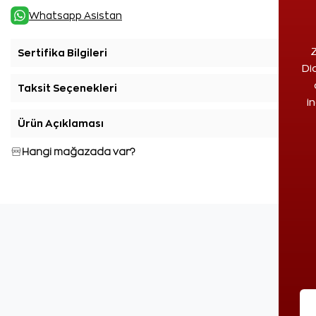
Whatsapp Asistan
Z
Sertifika Bilgileri
+
Di
Taksit Seçenekleri
+
i
Ürün Açıklaması
+
Hangi mağazada var?