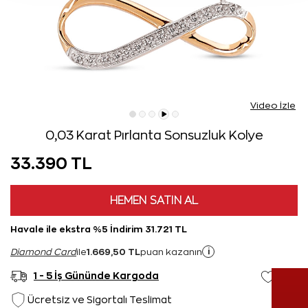
Video İzle
0,03 Karat Pırlanta Sonsuzluk Kolye
33.390 TL
HEMEN SATIN AL
Havale ile ekstra %5 İndirim 31.721 TL
1.669,50 TL
i
Diamond Card
ile
puan kazanın
1 - 5 İş Gününde Kargoda
Ücretsiz ve Sigortalı Teslimat