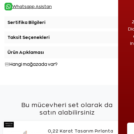
Whatsapp Asistan
Z
Sertifika Bilgileri
+
Di
Taksit Seçenekleri
+
i
Ürün Açıklaması
+
Hangi mağazada var?
Bu mücevheri set olarak da
satın alabilirsiniz
AYNI GÜN
KARGO
0,22 Karat Tasarım Pırlanta