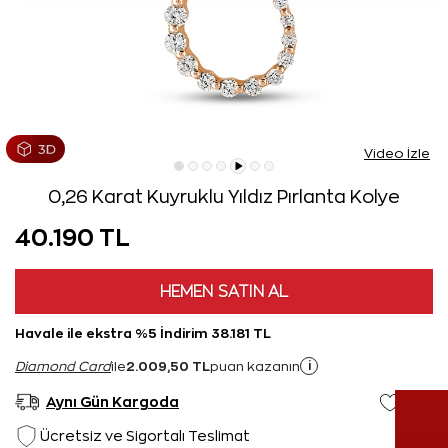
Video İzle
0,26 Karat Kuyruklu Yıldız Pırlanta Kolye
40.190 TL
HEMEN SATIN AL
Havale ile ekstra %5 İndirim 38.181 TL
2.009,50 TL
i
Diamond Card
ile
puan kazanın
Aynı Gün Kargoda
Ücretsiz ve Sigortalı Teslimat