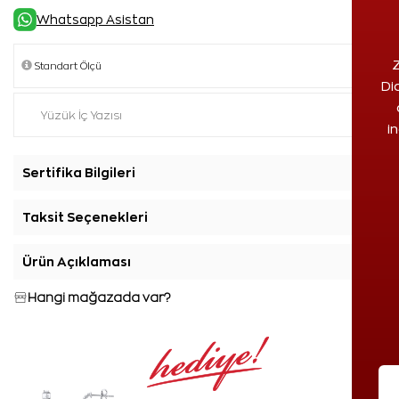
Whatsapp Asistan
Z
Di
i
Sertifika Bilgileri
+
Taksit Seçenekleri
+
Ürün Açıklaması
+
Hangi mağazada var?