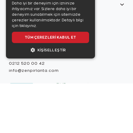
Daha iyi bir deneyim için izninize
Bilgilerim
ihtiyacımız var. Sizlere daha iyi bir
Zen Style
deneyim sunabilmek için sitemizde
Son sayıyı
çerezler kullanılmaktadır.
Detaylı bilgi
incelemek için
için tıklayınız.
tıklayınız.
TÜM ÇEREZLERI KABUL ET
KIŞISELLEŞTIR
Misafir İlişkileri
0212 520 00 42
info@zenpirlanta.com