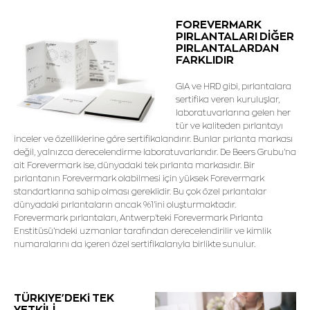
FOREVERMARK
PIRLANTALARI DİĞER
PIRLANTALARDAN
FARKLIDIR
GIA ve HRD gibi, pırlantalara
sertifika veren kuruluşlar,
laboratuvarlarına gelen her
tür ve kaliteden pırlantayı
inceler ve özelliklerine göre sertifikalandırır. Bunlar pırlanta markası
değil, yalnızca derecelendirme laboratuvarlarıdır. De Beers Grubu'na
ait Forevermark ise, dünyadaki tek pırlanta markasıdır. Bir
pırlantanın Forevermark olabilmesi için yüksek Forevermark
standartlarına sahip olması gereklidir. Bu çok özel pırlantalar
dünyadaki pırlantaların ancak %1'ini oluşturmaktadır.
Forevermark pırlantaları, Antwerp'teki Forevermark Pırlanta
Enstitüsü'ndeki uzmanlar tarafından derecelendirilir ve kimlik
numaralarını da içeren özel sertifikalarıyla birlikte sunulur.
TÜRKIYE'DEKi TEK
YETKİLİ