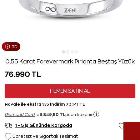
0,55 Karat Forevermark Pırlanta Beştaş Yüzük
76.990 TL
HEMEN SATIN AL
Havale ile ekstra %5 İndirim 73.141 TL
3.849,50 TL
i
Diamond Card
ile
puan kazanın
1 - 5 İş Gününde Kargoda
Ücretsiz ve Sigortalı Teslimat