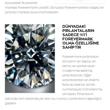
dünyadaki ilk pırlanta
markası Forevermark'ı yarattı. Dünyada Forevermark'tan başka bir
pırlanta markası bulunmamaktadır.
DÜNYADAKİ
PIRLANTALARIN
SADECE %1'İ
FOREVERMARK
OLMA ÖZELLİĞİNE
SAHİPTİR
Forevermark pırlantaları
dünyanın en beyaz, en
temiz, en parlak ve en
mükemmel kesilmiş
pırlantalarıdır. Diğer
pırlantalardan en önemli
farkı da özel bir kimlik
numarasıyla mühürlenmiş
olmasıdır. Pırlantanın
üstünde, tam kalbinde yer alan bu mühür, o pırlantanın eşsizliğini
gösterir.