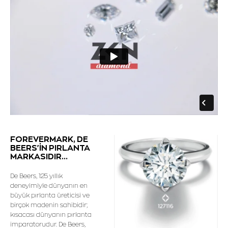
FOREVERMARK, DE
BEERS'İN PIRLANTA
MARKASIDIR...
De Beers, 125 yıllık
deneyimiyle dünyanın en
büyük pırlanta üreticisi ve
birçok madenin sahibidir;
kısacası dünyanın pırlanta
imparatorudur. De Beers,