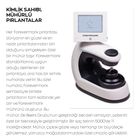
KİMLİK SAHIBI,
MÜHÜRLÜ
PIRLANTALAR
Her Forevermark pırlantası,
dünyanın en güzel ve en
nadir pırlantalarından biri
olduğunu simgeleyen özel
bir mühür taşır. Forevermark
standartlarına uygun
olduğu belirlenen bir
pırlantaya, ona has bir kimlik
numarası verilir. Bu özel
numara, Forevermark
sembolüyle birlikte
pırlantanın tam kalbinde yer
alır ve Forevermark
mührünü oluşturur. Bu
mühür, De Beers Grubu’nun geliştirdiği benzeri olmayan, patentli
özel bir teknolojiyle geliştirilmiştir. Bir saç telinin 5000’de 1’i
inceliğindedir. Mühür, çıplak gözle veya herhangi bir büyüteçle
görülemez; yalnızca mağazalarımızdaki özel cihazla görülebilir.