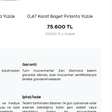
ta Yüzük
0,47 Karat Baget Pırlanta Yüzük
75.600 TL
25.200 TL x 3 taksit
Garanti
e tutulmadan
Tüm mücevherler Zen Diamond bakım
garantisi altında, özel mücevher sertifikalarıyla
birlikte gönderilmektedir.
İptal/İade
sı ve hediye
Teslim tarihinden itibaren 14 gün içerisinde iade
tusu ve özel
ederek ödediğiniz tutarı geri alabilir veya
mektedir.
istediğiniz başka bir mücevherle