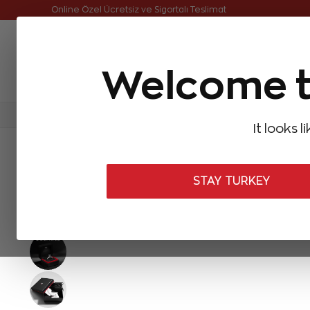
Online Özel Ücretsiz ve Sigortalı Teslimat
Welcome t
FIRSATLAR
Aynı Gün Kargo
Çok Satanlar
Baget Pırlantalar
Pırlanta Yüzükler
Pırlanta K
It looks l
ANASAYFA
Baget Pırlantalar
Baget Pırlanta Yüzükler
0,48 Kar
STAY TURKEY