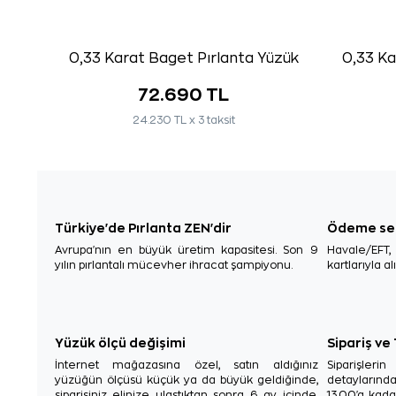
0,33 Karat Baget Pırlanta Yüzük
0,33 Ka
72.690 TL
24.230 TL x 3 taksit
Türkiye'de Pırlanta ZEN'dir
Ödeme se
Avrupa'nın en büyük üretim kapasitesi. Son 9
Havale/EFT
yılın pırlantalı mücevher ihracat şampiyonu.
kartlarıyla al
Yüzük ölçü değişimi
Sipariş ve
İnternet mağazasına özel, satın aldığınız
Siparişler
yüzüğün ölçüsü küçük ya da büyük geldiğinde,
detaylarınd
siparişiniz elinize ulaştıktan sonra 6 ay içinde,
13.00'a kada