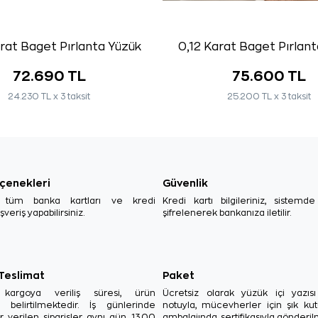
rat Baget Pırlanta Yüzük
0,12 Karat Baget Pırlan
72.690 TL
75.600 TL
24.230 TL x 3 taksit
25.200 TL x 3 taksit
çenekleri
Güvenlik
, tüm banka kartları ve kredi
Kredi kartı bilgileriniz, sistemd
ışveriş yapabilirsiniz.
şifrelenerek bankanıza iletilir.
 Teslimat
Paket
in kargoya veriliş süresi, ürün
Ücretsiz olarak yüzük içi yazı
a belirtilmektedir. İş günlerinde
notuyla, mücevherler için şık ku
r verilen siparişler aynı gün, 13.00
ambalajında, sertifikasıyla gönderil