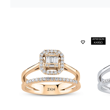
AYNI GÜN
KARGO