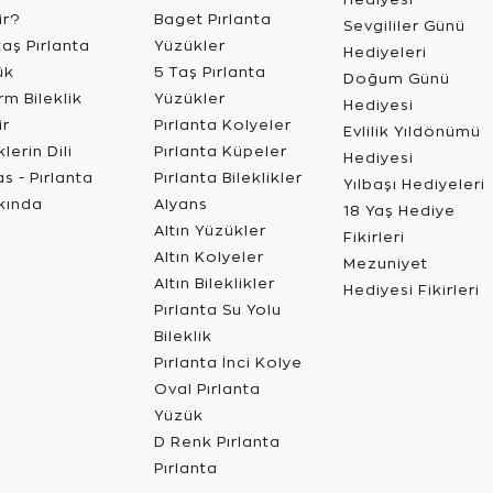
ir?
Baget Pırlanta
Sevgililer Günü
aş Pırlanta
Yüzükler
Hediyeleri
ük
5 Taş Pırlanta
Doğum Günü
m Bileklik
Yüzükler
Hediyesi
ir
Pırlanta Kolyeler
Evlilik Yıldönümü
lerin Dili
Pırlanta Küpeler
Hediyesi
s - Pırlanta
Pırlanta Bileklikler
Yılbaşı Hediyeleri
kında
Alyans
18 Yaş Hediye
Altın Yüzükler
Fikirleri
Altın Kolyeler
Mezuniyet
Altın Bileklikler
Hediyesi Fikirleri
Pırlanta Su Yolu
Bileklik
Pırlanta İnci Kolye
Oval Pırlanta
Yüzük
D Renk Pırlanta
Pırlanta