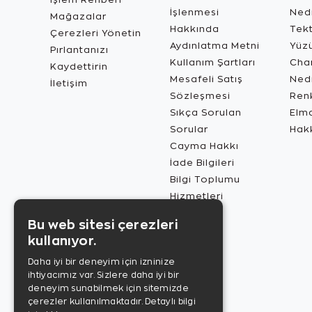
İşlenmesi
Ned
Mağazalar
Hakkında
Tekt
Çerezleri Yönetin
Aydınlatma Metni
Yüz
Pırlantanızı
Kullanım Şartları
Char
Kaydettirin
Mesafeli Satış
Ned
İletişim
Sözleşmesi
Renk
Sıkça Sorulan
Elma
Sorular
Hak
Cayma Hakkı
İade Bilgileri
Bilgi Toplumu
Hizmetleri
Bu web sitesi çerezleri
kullanıyor.
Daha iyi bir deneyim için izninize
ihtiyacımız var. Sizlere daha iyi bir
deneyim sunabilmek için sitemizde
çerezler kullanılmaktadır.
Detaylı bilgi