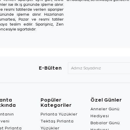
ler ise ilk iş gününde işleme alınır.
e resmi tatillerde verilen siparişler
ününde işleme alınır. Hazırlanan
Cumartesi, Pazar ve resmi tatiller
oya teslim edilir. Siparişiniz, Zen
ncesiyle sigortalıdır.
E-Bülten
lanta
Popüler
Özel Günler
kkında
Kategoriler
Anneler Günü
antanın
Pırlanta Yüzükler
Hediyesi
üveni
Tektaş Pırlanta
Babalar Günü
t Pırlanta
Yüzükler
Hediyesi