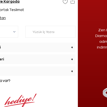
nde Kargoda
ortalı Teslimat
tan
Zen 
Diamon
adım
i
+
indir
eri
+
+
 var?