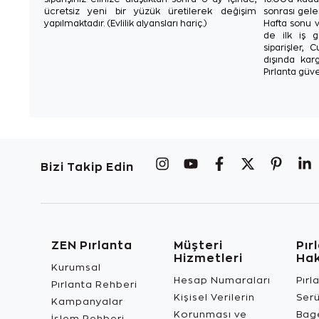
ücretsiz yeni bir yüzük üretilerek değişim
sonrası gelen
yapılmaktadır. (Evlilik alyansları hariç.)
Hafta sonu v
de ilk iş g
siparişler, 
dışında karg
Pırlanta güve
Bizi Takip Edin
ZEN Pırlanta
Müşteri
Pır
Hizmetleri
Ha
Kurumsal
Hesap Numaraları
Pırl
Pırlanta Rehberi
Kişisel Verilerin
Ser
Kampanyalar
Korunması ve
Bage
İşlem Rehberi