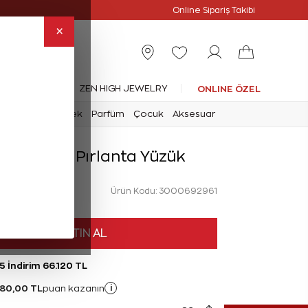
Online Özel
Online Sipariş Takibi
×
leksiyonlar
ZEN HIGH JEWELRY
ONLINE ÖZEL
mark
Saat
Erkek
Parfüm
Çocuk
Aksesuar
rat Baget Pırlanta Yüzük
Ürün Kodu: 3000692961
HEMEN SATIN AL
5 İndirim 66.120 TL
480,00 TL
i
puan kazanın